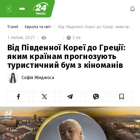
Travel
Європа та світ
 Від Південної Кореї до Греції: яким країнам прогнозують туристичний бум з кіноманів 
2 хв
1 липня,
23:21
Від Південної Кореї до Греції:
яким країнам прогнозують
туристичний бум з кіноманів
Софія Мінджоса