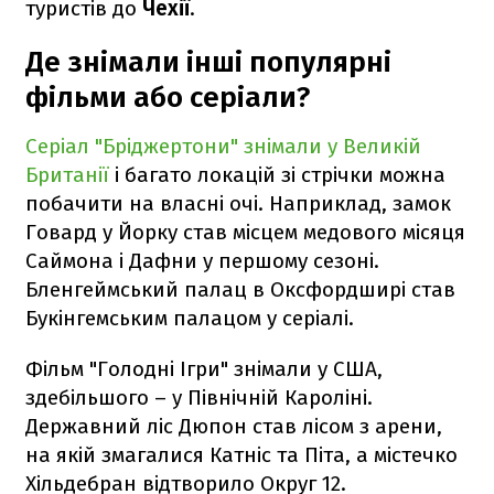
туристів до
Чехії
.
Де знімали інші популярні
фільми або серіали?
Серіал "Бріджертони" знімали у Великій
Британії
і багато локацій зі стрічки можна
побачити на власні очі. Наприклад, замок
Говард у Йорку став місцем медового місяця
Саймона і Дафни у першому сезоні.
Бленгеймський палац в Оксфордширі став
Букінгемським палацом у серіалі.
Фільм "Голодні Ігри" знімали у США,
здебільшого – у Північній Кароліні.
Державний ліс Дюпон став лісом з арени,
на якій змагалися Катніс та Піта, а містечко
Хільдебран відтворило Округ 12.