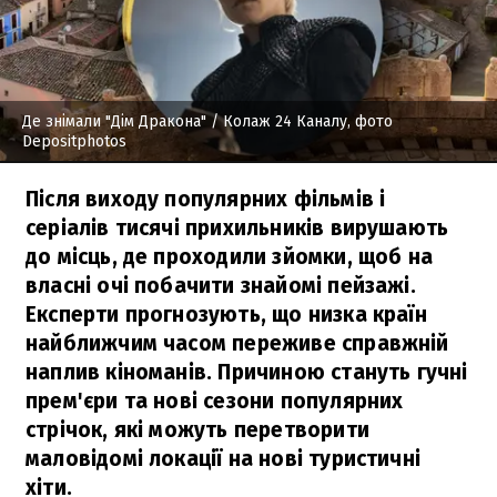
Де знімали "Дім Дракона"
/ Колаж 24 Каналу, фото
Depositphotos
Після виходу популярних фільмів і
серіалів тисячі прихильників вирушають
до місць, де проходили зйомки, щоб на
власні очі побачити знайомі пейзажі.
Експерти прогнозують, що низка країн
найближчим часом переживе справжній
наплив кіноманів. Причиною стануть гучні
прем'єри та нові сезони популярних
стрічок, які можуть перетворити
маловідомі локації на нові туристичні
хіти.