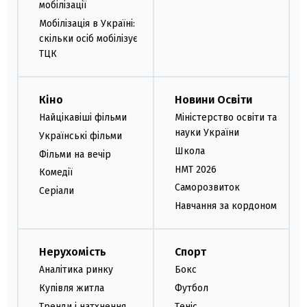
мобілізації
Мобілізація в Україні:
скільки осіб мобілізує
ТЦК
Кіно
Новини Освіти
Найцікавіші фільми
Міністерство освіти та
науки України
Українські фільми
Школа
Фільми на вечір
НМТ 2026
Комедії
Саморозвиток
Серіали
Навчання за кордоном
Нерухомість
Спорт
Аналітика ринку
Бокс
Купівля житла
Футбол
Тренди і натхнення
Теніс