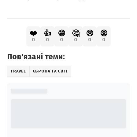
❤️
👍
😁
🤔
😢
😡
0
0
0
0
0
0
Повʼязані теми:
TRAVEL
ЄВРОПА ТА СВІТ