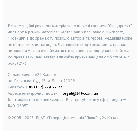
smart tv
samsung smart tv
Всі комерційні рекламні матеріали позначені словами "Спецпроєкт"
чи "Партнерський матеріал". Матеріали з позначкою "Експерт",
"Позиція" відображають позицію авторів та героїв. Редакція може
не поділяти їхніх поглядів. Детальніше щодо реклами та правил
цитування можна ознайомитись в правилах користування сайтом.
Усі права захищені.
Матеріали сайту призначені для осіб старше
21
року (21+)
Онлайн-медіа «24 Канал»
пл. Галицька, буд. 15, м. Львів, 79008
Телефон
+380 (32) 229-77-77
Адреса електронної пошти —
legal@24tv.com.ua
Ідентифікатор онлайн-медіа в Реєстрі суб'єктів у сфері медіа —
R40-06057
© 2005—2026,
ПрАТ «Телерадіокомпанія "Люкс"», 24 Канал.