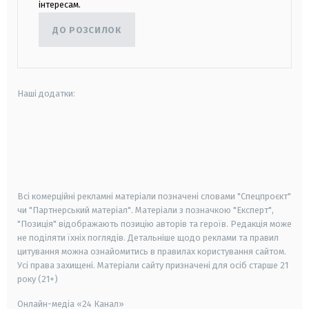
інтересам.
ДО РОЗСИЛОК
Наші додатки:
android
apple
smart tv
samsung smart tv
Всі комерційні рекламні матеріали позначені словами "Спецпроєкт"
чи "Партнерський матеріал". Матеріали з позначкою "Експерт",
"Позиція" відображають позицію авторів та героїв. Редакція може
не поділяти їхніх поглядів. Детальніше щодо реклами та правил
цитування можна ознайомитись в правилах користування сайтом.
Усі права захищені.
Матеріали сайту призначені для осіб старше
21
року (21+)
Онлайн-медіа «24 Канал»