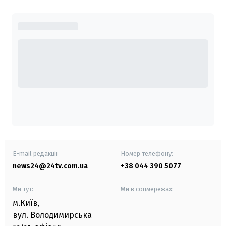
E-mail редакції
Номер телефону:
news24@24tv.com.ua
+38 044 390 5077
Ми тут:
Ми в соцмережах:
м.Київ
,
вул. Володимирська