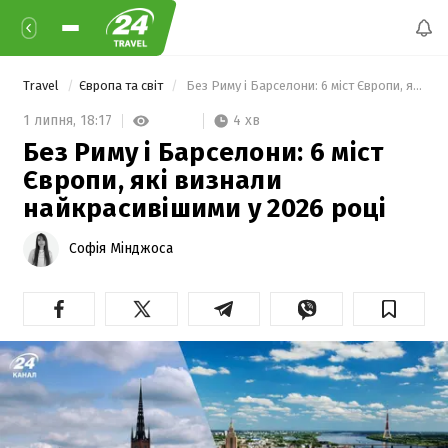
Travel
Європа та світ
 Без Риму і Барселони: 6 міст Європи, які визнали найкрасивішими у 2026 році 
4 хв
1 липня,
18:17
Без Риму і Барселони: 6 міст
Європи, які визнали
найкрасивішими у 2026 році
Софія Мінджоса