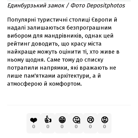
Единбурзький замок / Фото Depositphotos
Популярні туристичні столиці Європи й
надалі залишаються безпрограшним
вибором для мандрівників, однак цей
рейтинг доводить, що красу міста
найкраще можуть оцінити ті, хто живе в
ньому щодня. Саме тому до списку
потрапили напрямки, які вражають не
лише пам'ятками архітектури, а й
атмосферою й комфортом.
❤️
👍
😁
🤔
😢
😡
0
0
0
0
0
0