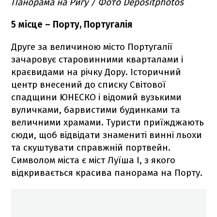
Панорама на Ригу / Фото Depositphotos
5 місце – Порту, Португалія
Друге за величиною місто Португалії
зачаровує старовинними кварталами і
краєвидами на річку Дору. Історичний
центр внесений до списку Світової
спадщини ЮНЕСКО і відомий вузькими
вуличками, барвистими будинками та
величними храмами. Туристи приїжджають
сюди, щоб відвідати знамениті винні льохи
та скуштувати справжній портвейн.
Символом міста є міст Луїша I, з якого
відкривається красива панорама на Порту.