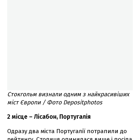
Стокгольм визнали одним з найкрасивіших
міст Європи / Фото Depositphotos
2 місце – Лісабон, Португалія
Одразу два міста Португалії потрапили до
рейтингу. Столиця опинилася вище і посіла