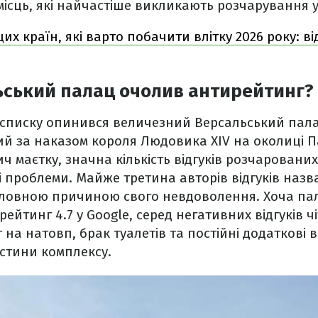
місць, які найчастіше викликають розчарування у
их країн, які варто побачити влітку 2026 року: 
ьський палац очолив антирейтинг?
 списку опинився величезний Версальський пал
ий за наказом короля Людовика XIV на околиці 
ч маєтку, значна кількість відгуків розчарованих
і проблеми. Майже третина авторів відгуків назв
головною причиною свого невдоволення. Хоча па
йтинг 4.7 у Google, серед негативних відгуків ч
 на натовп, брак туалетів та постійні додаткові в
стини комплексу.