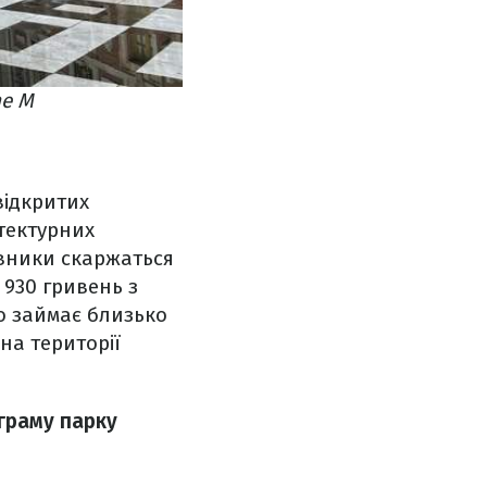
ne M
відкритих
ітектурних
івники скаржаться
 930 гривень з
о займає близько
 на території
аграму парку