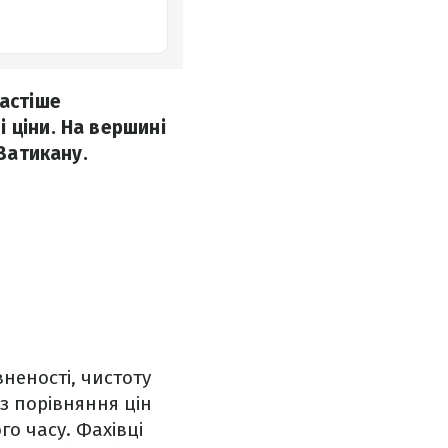
частіше
 ціни. На вершині
 Ватикану.
неності, чистоту
 з порівняння цін
о часу. Фахівці