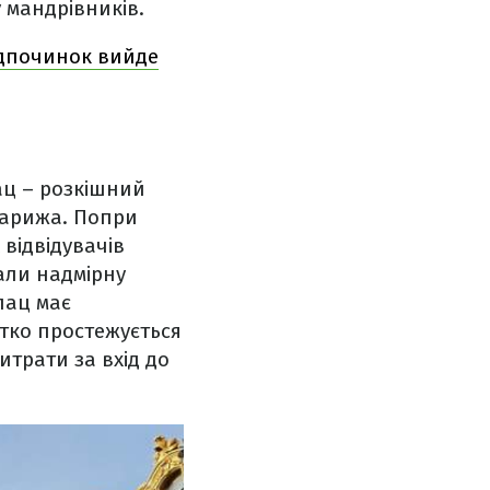
 мандрівників.
відпочинок вийде
ац – розкішний
Парижа. Попри
 відвідувачів
али надмірну
лац має
ітко простежується
итрати за вхід до