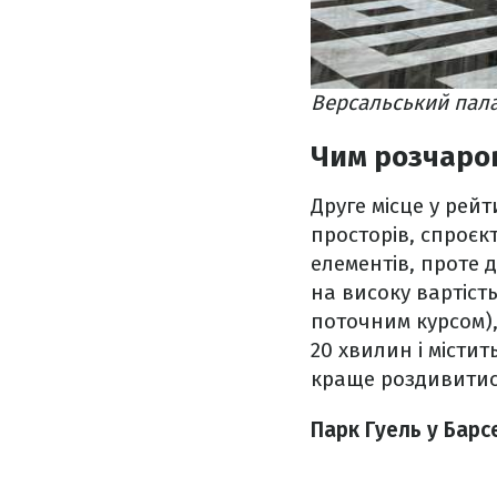
Версальський пала
Чим розчаров
Друге місце у рейт
просторів, спроєк
елементів, проте 
на високу вартість
поточним курсом),
20 хвилин і містит
краще роздивитися
Парк Гуель у Барс