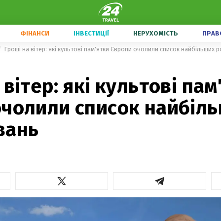
ФІНАНСИ
ІНВЕСТИЦІЇ
НЕРУХОМІСТЬ
ПРАВ
Гроші на вітер: які культові пам'ятки Європи очолили список найбільших 
 вітер: які культові пам
очолили список найбіл
вань