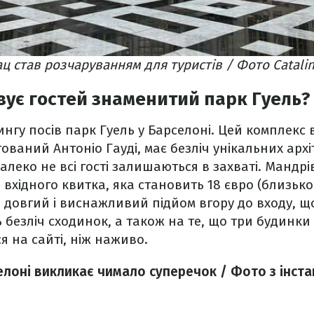
ц став розчаруванням для туристів / Фото Catali
ує гостей знаменитий парк Гуель?
ингу посів парк Гуель у Барселоні. Цей комплекс 
тований Антоніо Гауді, має безліч унікальних арх
далеко не всі гості залишаються в захваті. Мандр
 вхідного квитка, яка становить 18 євро (близько
 довгий і виснажливий підйом вгору до входу, щ
ь безліч сходинок, а також на те, що три будинки
 на сайті, ніж наживо.
елоні викликає чимало суперечок / Фото з інст