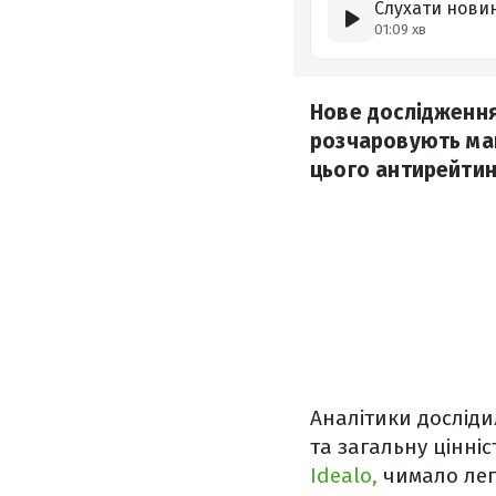
Слухати нови
01:09 хв
Нове дослідження
розчаровують ман
цього антирейтинг
Аналітики досліди
та загальну цінніс
Idealo,
чимало леге