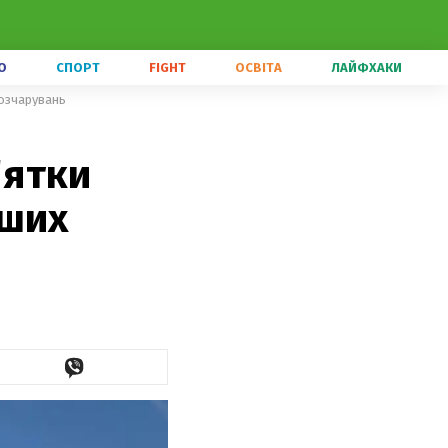
О
СПОРТ
FIGHT
ОСВІТА
ЛАЙФХАКИ
розчарувань
'ятки
ьших