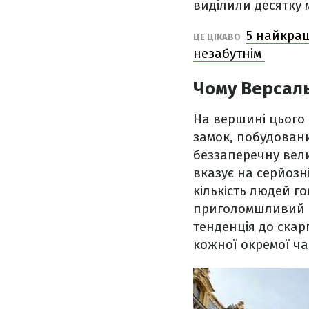
виділили десятку 
5 найкращ
ЦЕ ЦІКАВО
незабутнім
Чому Версал
На вершині цього
замок, побудован
беззаперечну вели
вказує на серйозн
кількість людей 
приголомшливий ре
тенденція до скарг
кожної окремої ча