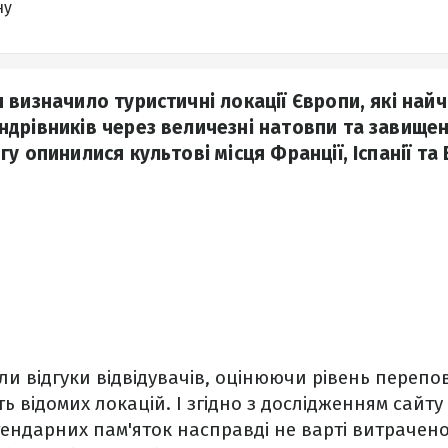
ну
 визначило туристичні локації Європи, які най
дрівників через величезні натовпи та завищені
у опинилися культові місця Франції, Іспанії та
ли відгуки відвідувачів, оцінюючи рівень перепов
ть відомих локацій. І згідно з дослідженням сайту
ндарних пам'яток насправді не варті витраченог