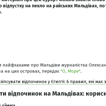
 відпустку на пекло на райських Мальдівах, по
.
и лайфхаками про Мальдіви журналістка Олексан
а на цих островах, передає
"О, Море"
.
 зіпсувати відпочинок у Єгипті: 6 правил, які має
ати відпочинок на Мальдівах: корис
 сімку