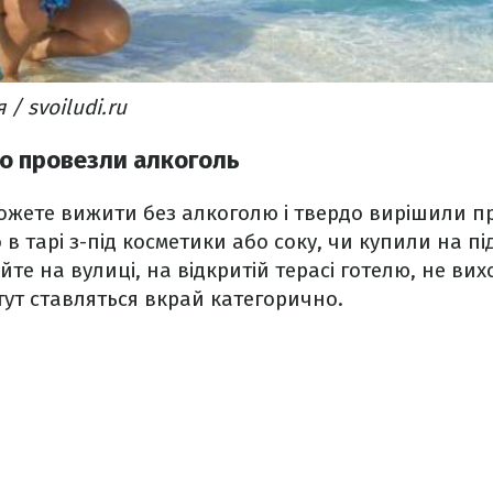
 / svoiludi.ru
о провезли алкоголь
ожете вижити без алкоголю і твердо вирішили пр
в тарі з-під косметики або соку, чи купили на пі
ийте на вулиці, на відкритій терасі готелю, не в
 тут ставляться вкрай категорично.