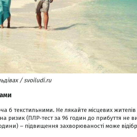
дівах / svoiludi.ru
ками
а б текстильними. Не лякайте місцевих жителів т
на ризик (ПЛР-тест за 96 годин до прибуття не 
одини) – підвищення захворюваності може відіб