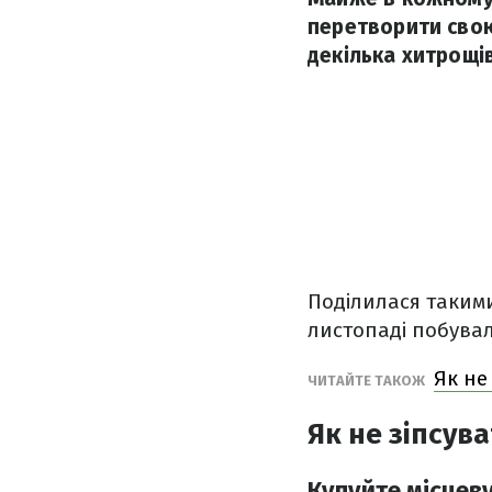
перетворити свою
декілька хитрощів
Поділилася таким
листопаді побувал
Як не
ЧИТАЙТЕ ТАКОЖ
Як не зіпсув
Купуйте місцеву