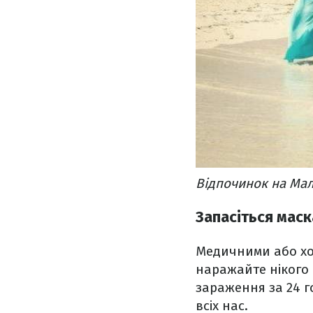
Відпочинок на Маль
Запасіться мас
Медичними або хоч
наражайте нікого 
зараження за 24 г
всіх нас.