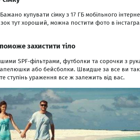
 Бажано купувати сімку з 17 ГБ мобільного інтерне
'язок тут хороший, можна постити фото в інстагра
опоможе захистити тіло
шими SPF-фільтрами, футболки та сорочки з рука
капелюшки або бейсболки. Швидше за все ви так
те ступінь ураження все ж залежить від вас.