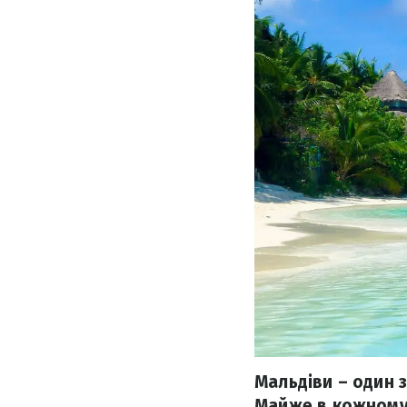
Мальдіви – один 
Майже в кожному 