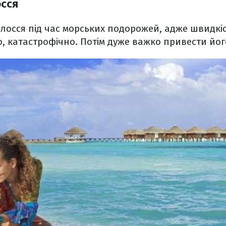
осся
лосся під час морських подорожей, адже швидкість
о, катастрофічно. Потім дуже важко привести йог