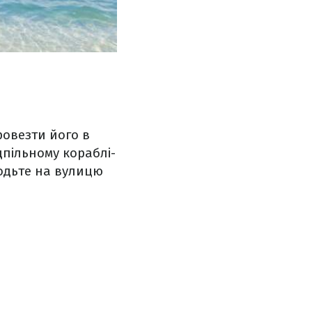
овезти його в
дпільному кораблі-
иходьте на вулицю