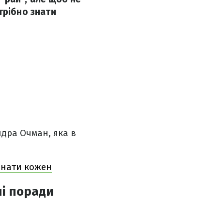
трібно знати
дра Очман, яка в
 знати кожен
ні поради