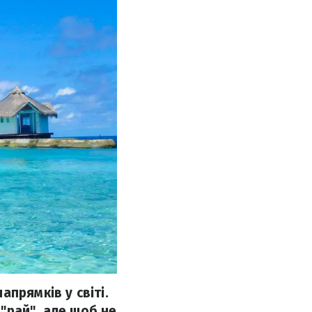
прямків у світі.
"рай", але щоб не