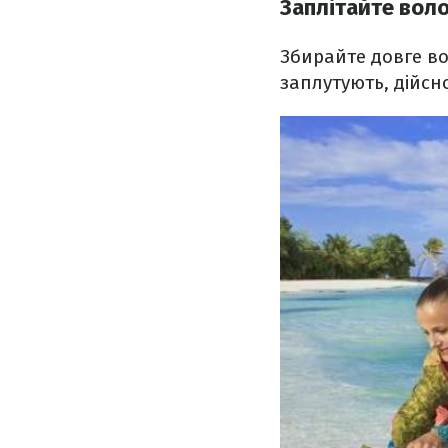
Заплітайте вол
Збирайте довге во
заплутують, дійсн