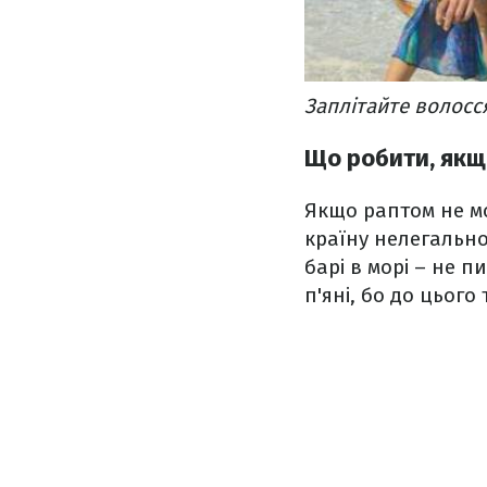
Заплітайте волосся
Що робити, якщ
Якщо раптом не м
країну нелегально 
барі в морі – не п
п'яні, бо до цього