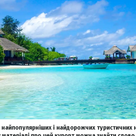
з найпопулярніших і найдорожчих туристичних на
матеріалі про цей курорт можна знайти слово 