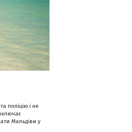
а поліцію і не
виключає
рати Мальдіви у