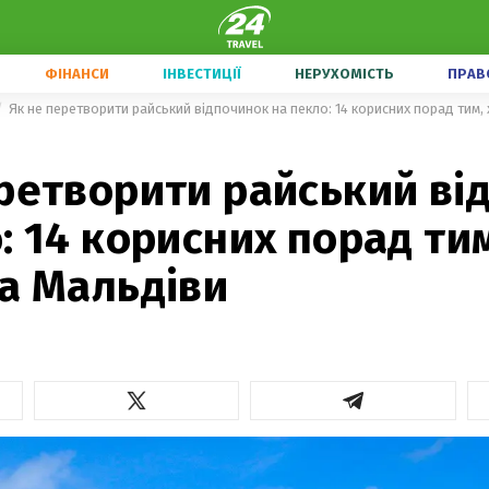
ФІНАНСИ
ІНВЕСТИЦІЇ
НЕРУХОМІСТЬ
ПРАВ
Як не перетворити райський відпочинок на пекло: 14 корисних порад тим,
еретворити райський ві
: 14 корисних порад тим
а Мальдіви