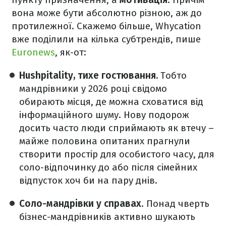
вона може бути абсолютно різною, аж до
протилежної. Скажемо більше, Whycation
вже поділили на кілька субтрендів, пише
Euronews
, як-от:
Hushpitality,
тихе гостювання.
Тобто
мандрівники у 2026 році свідомо
обирають місця, де можна сховатися від
інформаційного шуму. Нову подорож
досить часто люди сприймають як втечу
–
майже половина опитаних прагнули
створити простір для особистого часу, для
соло-відпочинку до або після сімейних
відпусток хоч би на пару днів.
Соло-мандрівки
у справах
. Понад чверть
бізнес-мандрівників активно шукають