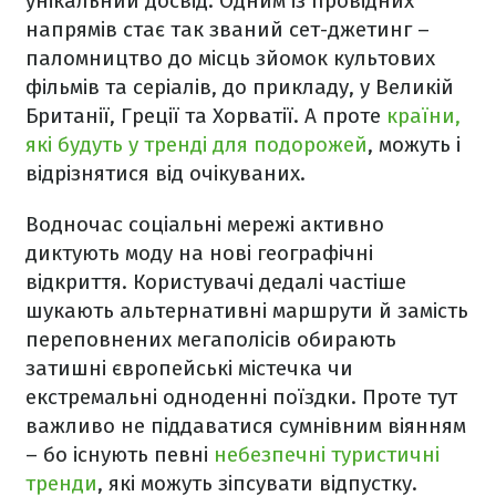
унікальний досвід. Одним із провідних
напрямів стає так званий сет-джетинг –
паломництво до місць зйомок культових
фільмів та серіалів, до прикладу, у Великій
Британії, Греції та Хорватії. А проте
країни,
які будуть у тренді для подорожей
, можуть і
відрізнятися від очікуваних.
Водночас соціальні мережі активно
диктують моду на нові географічні
відкриття. Користувачі дедалі частіше
шукають альтернативні маршрути й замість
переповнених мегаполісів обирають
затишні європейські містечка чи
екстремальні одноденні поїздки. Проте тут
важливо не піддаватися сумнівним віянням
– бо існують певні
небезпечні туристичні
тренди
, які можуть зіпсувати відпустку.