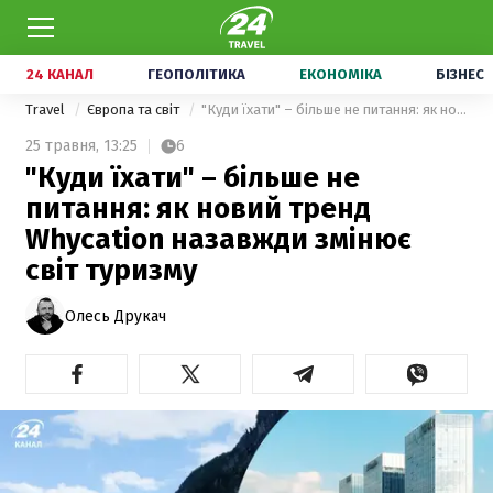
24 КАНАЛ
ГЕОПОЛІТИКА
ЕКОНОМІКА
БІЗНЕС
Travel
Європа та світ
"Куди їхати" – більше не питання: як новий тренд Whycation назавжди змінює світ туризму
25 травня,
13:25
6
"Куди їхати" – більше не
питання: як новий тренд
Whycation назавжди змінює
світ туризму
Олесь Друкач