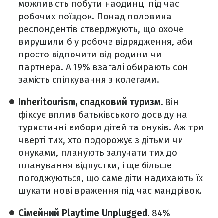
можливість побути наодинці під час
робочих поїздок. Понад половина
респондентів стверджують, що охоче
вирушили б у робоче відрядження, аби
просто відпочити від родини чи
партнера. А 19% взагалі обирають сон
замість спілкування з колегами.
Inheritourism, спадковий туризм.
Він
фіксує вплив батьківського досвіду на
туристичні вибори дітей та онуків. Аж три
чверті тих, хто подорожує з дітьми чи
онуками, планують залучати тих до
планування відпустки, і ще більше
погоджуються, що саме діти надихають їх
шукати нові враження під час мандрівок.
Сімейний Playtime Unplugged.
84%