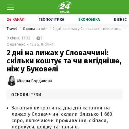
24 КАНАЛ
ГЕОПОЛІТИКА
ЕКОНОМІКА
БІЗНЕС
Travel
Європа та світ
2 дні на лижах у Словаччині: скільки коштує та чи вигідніше, ніж у Буковелі
9 січня,
17:32
3
Оновлено - 17:36, 9 січня
2 дні на лижах у Словаччині:
скільки коштує та чи вигідніше,
ніж у Буковелі
Мілена Бордакова
ОСНОВНІ ТЕЗИ
Загальні витрати на два дні катання на
лижах у Словаччині склали близько 1 660
євро, включаючи проживання, скіпаси,
перекуси, дощку та пальне.