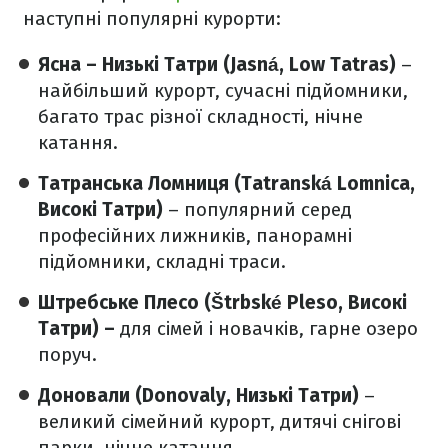
наступні популярні курорти:
Ясна – Низькі Татри (Jasná, Low Tatras)
–
найбільший курорт, сучасні підйомники,
багато трас різної складності, нічне
катання.
Татранська Ломниця (Tatranská Lomnica,
Високі Татри)
– популярний серед
професійних лижників, панорамні
підйомники, складні траси.
Штребське Плесо (Štrbské Pleso, Високі
Татри) –
для сімей і новачків, гарне озеро
поруч.
Доновали (Donovaly, Низькі Татри)
–
великий сімейний курорт, дитячі снігові
парки, нічне катання.