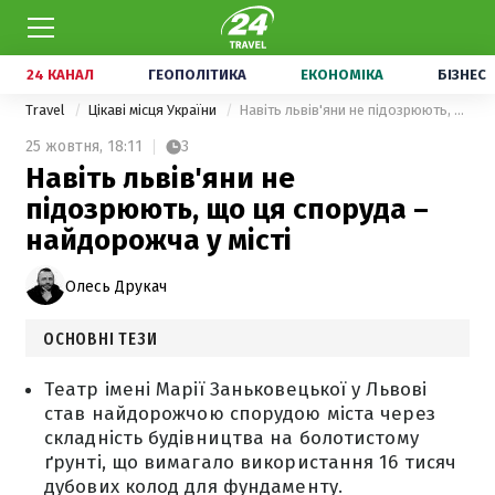
24 КАНАЛ
ГЕОПОЛІТИКА
ЕКОНОМІКА
БІЗНЕС
Travel
Цікаві місця України
Навіть львів'яни не підозрюють, що ця споруда – найдорожча у місті
25 жовтня,
18:11
3
Навіть львів'яни не
підозрюють, що ця споруда –
найдорожча у місті
Олесь Друкач
ОСНОВНІ ТЕЗИ
Театр імені Марії Заньковецької у Львові
став найдорожчою спорудою міста через
складність будівництва на болотистому
ґрунті, що вимагало використання 16 тисяч
дубових колод для фундаменту.