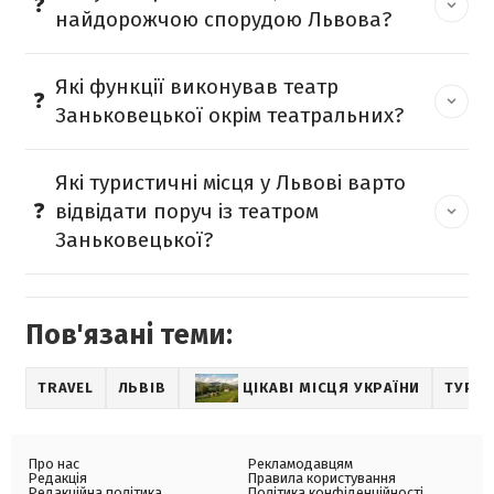
найдорожчою спорудою Львова?
Які функції виконував театр
Заньковецької окрім театральних?
Які туристичні місця у Львові варто
відвідати поруч із театром
Заньковецької?
Пов'язані теми:
TRAVEL
ЛЬВІВ
ЦІКАВІ МІСЦЯ УКРАЇНИ
ТУРИ
Про нас
Рекламодавцям
Редакція
Правила користування
Редакційна політика
Політика конфіденційності