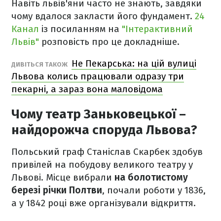
Навіть львів'яни часто не знають, завдяки
чому вдалося закласти його фундамент.
24
Канал
із посиланням на
"Інтерактивний
Львів"
розповість про це докладніше.
Не Пекарська: на цій вулиці
ДИВІТЬСЯ ТАКОЖ
Львова колись працювали одразу три
пекарні, а зараз вона маловідома
Чому театр Заньковецької –
найдорожча споруда Львова?
Польський граф Станіслав Скарбек здобув
привілей на побудову великого театру у
Львові. Місце вибрали
на болотистому
березі річки Полтви
, почали роботи у 1836,
а у 1842 році вже організували відкриття.