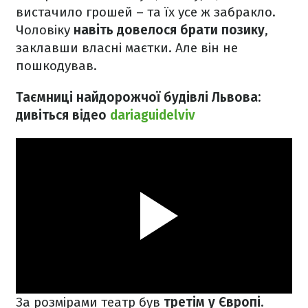
вистачило грошей – та їх усе ж забракло.
Чоловіку
навіть довелося брати позику
,
заклавши власні маєтки. Але він не
пошкодував.
Таємниці найдорожчої будівлі Львова:
дивіться відео
dariaguidelviv
За розмірами театр був
третім у Європі
.