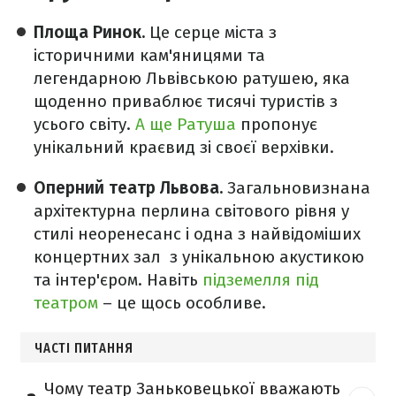
Площа Ринок.
Це серце міста з
історичними кам'яницями та
легендарною Львівською ратушею, яка
щоденно приваблює тисячі туристів з
усього світу.​
А ще Ратуша
пропонує
унікальний краєвид зі своєї верхівки.
Оперний театр Львова.
Загальновизнана
архітектурна перлина світового рівня у
стилі неоренесанс і одна з найвідоміших
концертних зал з унікальною акустикою
та інтер'єром. Навіть
підземелля під
театром
– це щось особливе.
ЧАСТІ ПИТАННЯ
Чому театр Заньковецької вважають