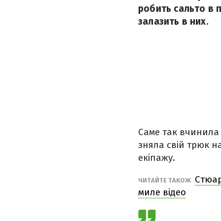
робить сальто в 
залазить в них.
Саме так вчинила 
зняла свій трюк н
екіпажу.
Стюар
ЧИТАЙТЕ ТАКОЖ
миле відео