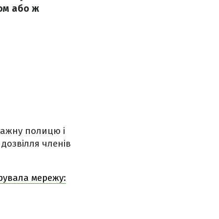
том або ж
гажну полицю і
 дозвілля членів
рувала мережу: