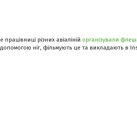
ше працівниці різних авіаліній
організували фле
 допомогою ніг, фільмують це та викладають в In