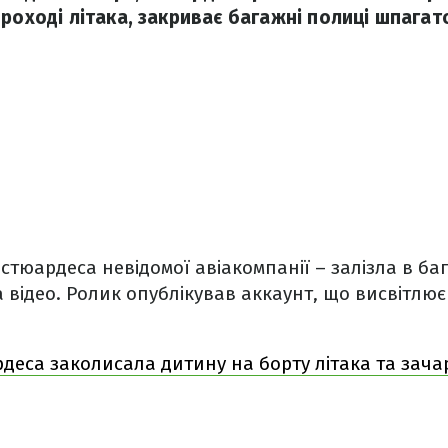
проході літака, закриває багажні полиці шпага
стюардеса невідомої авіакомпанії – залізла в ба
а відео. Ролик опублікував аккаунт, що висвітлює
деса заколисала дитину на борту літака та зача