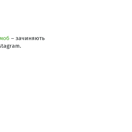
шмоб
– зачиняють
stagram.