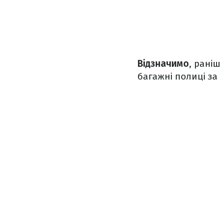
Відзначимо
, рані
багажні полиці за