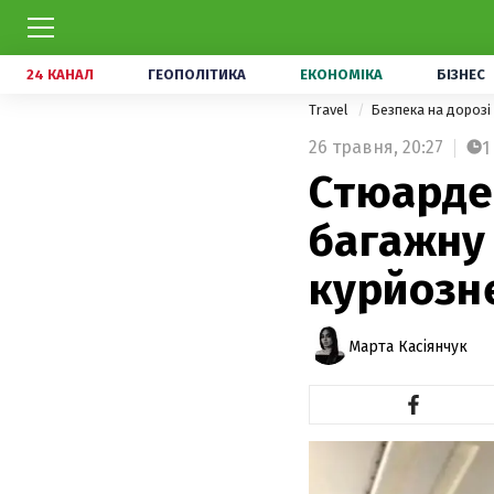
24 КАНАЛ
ГЕОПОЛІТИКА
ЕКОНОМІКА
БІЗНЕС
Travel
Безпека на дорозі
26 травня,
20:27
1
Стюардес
багажну
курйозн
Марта Касіянчук