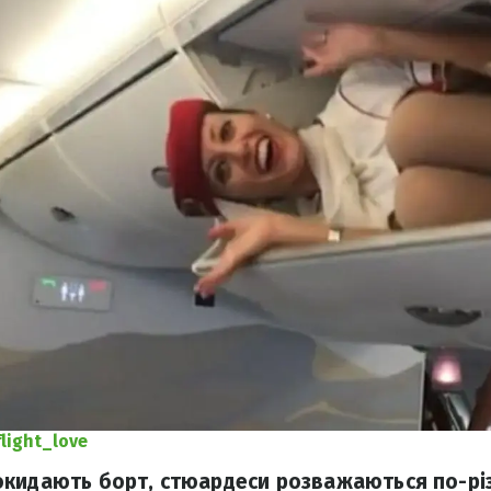
light_love
кидають борт, стюардеси розважаються по-різ