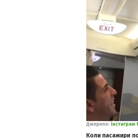
Джерело:
інстаграм f
Коли пасажири по