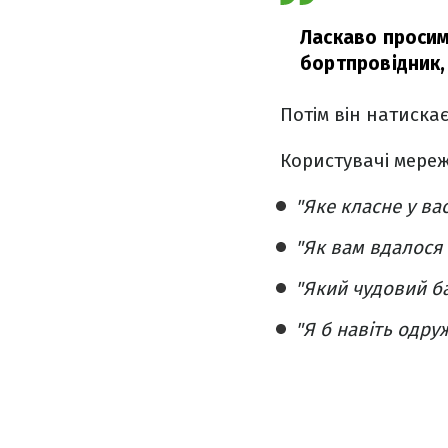
Ласкаво просим
бортпровідник, 
Потім він натискає
Користувачі мереж
"Яке класне у ва
"Як вам вдалося
"Який чудовий б
"Я б навіть одру