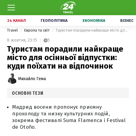
24 КАНАЛ
ГЕОПОЛІТИКА
ЕКОНОМІКА
БІЗНЕС
Travel
Європа та світ
Туристам порадили найкраще місто для осінньої відпустки: куди поїхати на відпочинок
8 жовтня,
23:15
5
Туристам порадили найкраще
місто для осінньої відпустки:
куди поїхати на відпочинок
Михайло Гема
ОСНОВНІ ТЕЗИ
Мадрид восени пропонує приємну
прохолоду та низку культурних подій,
зокрема фестивалі Suma Flamenca і Festival
de Otoño.