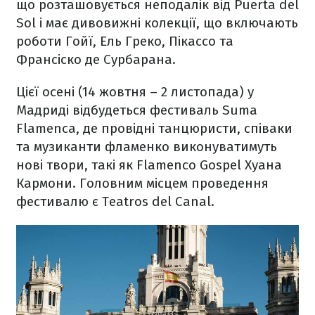
що розташовується неподалік від Puerta del
Sol і має дивовижні колекції, що включають
роботи Гойї, Ель Греко, Пікассо та
Франсіско де Сурбарана.
Цієї осені (14 жовтня – 2 листопада) у
Мадриді відбудеться фестиваль Suma
Flamenca, де провідні танцюристи, співаки
та музиканти фламенко виконуватимуть
нові твори, такі як Flamenco Gospel Хуана
Кармони. Головним місцем проведення
фестивалю є Teatros del Canal.