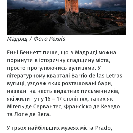
Мадрид / Фото Pexels
Енні Беннетт пише, що в Мадриді можна
поринути в історичну спадщину міста,
просто прогулюючись вулицями. У
літературному кварталі Barrio de las Letras
вулиці, уздовж яких розташовані бари,
названі на честь видатних письменників,
які жили тут у 16 – 17 століттях, таких як
Мігель де Сервантес, Франсіско де Кеведо
та Лопе де Вега.
У трьох найбільших музеях міста Prado,