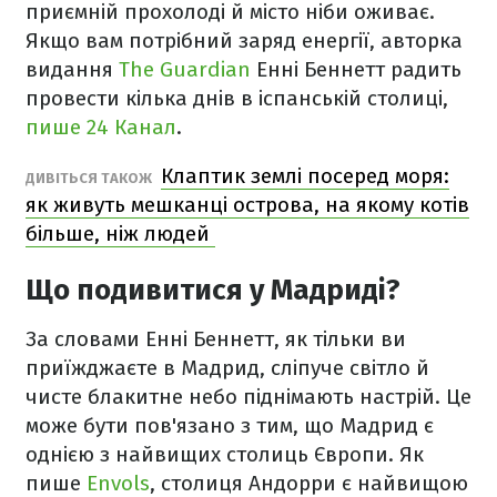
приємній прохолоді й місто ніби оживає.
Якщо вам потрібний заряд енергії, авторка
видання
The Guardian
Енні Беннетт радить
провести кілька днів в іспанській столиці,
пише 24 Канал
.
Клаптик землі посеред моря:
ДИВІТЬСЯ ТАКОЖ
як живуть мешканці острова, на якому котів
більше, ніж людей
Що подивитися у Мадриді?
За словами Енні Беннетт, як тільки ви
приїжджаєте в Мадрид, сліпуче світло й
чисте блакитне небо піднімають настрій. Це
може бути пов'язано з тим, що Мадрид є
однією з найвищих столиць Європи. Як
пише
Envols
, столиця Андорри є найвищою