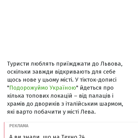
Туристи люблять приїжджати до Львова,
оскільки завжди відкривають для себе
щось нове у цьому місті. У тікток-дописі
"
Подорожуймо Україною
" йдеться про
кілька топових локацій – від палаців і
храмів до двориків з італійським шармом,
які варто побачити у місті Лева.
А ви знали, що на Техно 24