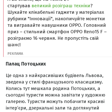
стартував
великий розіграш техніки
?
Шукайте клікабельні гаджети у матеріалах
рубрики "Інновації", накопичуйте монетки
та вигравайте навушники OPPO. Головний
приз – стильний смартфон ОРРО Reno15 F –
розіграємо 16 червня. Не пропустіть свій
шанс!
Палац Потоцьких
Це одна з найкрасивіших будівель Львова,
зведена у стилі французького класицизму.
Колись тут мешкала родина Потоцьких, а
сьогодні туристи можна завітати у художню
галерею. Туристи можуть побачити красиві
інтер’єри, дзеркальні зали та доглянутий