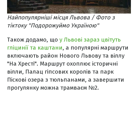
Найпопулярніші місця Львова / Фото з
тіктоку "Подорожуймо Україною"
Також додамо, що
у Львові зараз цвітуть
гліцинії та каштани
, а популярні маршрути
включають район Нового Львову та віллу
"На Хресті". Маршрут охоплює історичні
вілли, Палац гіпсових королів та парк
Піскові озера з тюльпанами, а завершити
прогулянку можна трамваєм №2.