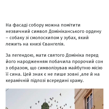
На фасаді собору можна помітити
незвичний символ Домініканського ордену
– собаку зі смолоскипом у зубах, який
лежить на книзі Євангелія.
За легендою, мати святого Домініка перед
його народженням побачила пророчий сон
з образом, що символізував майбутню місію
її сина. Цей знак є не лише зовні ,але й на
керамічній підлозі всередині храму.