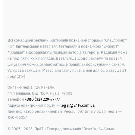
android
apple
smart tv
samsung smart tv
Всі комерційні рекламні матеріали позначені словами "Спецпроєкт"
чи "Партнерський матеріал". Матеріали з позначкою "Експерт",
"Позиція" відображають позицію авторів та героїв. Редакція може
не поділяти їхніх поглядів. Детальніше щодо реклами та правил
цитування можна ознайомитись в правилах користування сайтом.
Усі права захищені.
Матеріали сайту призначені для осіб старше
21
року (21+)
Онлайн-медіа «24 Канал»
пл. Галицька, буд. 15, м. Львів, 79008
Телефон
+380 (32) 229-77-77
Адреса електронної пошти —
legal@24tv.com.ua
Ідентифікатор онлайн-медіа в Реєстрі суб'єктів у сфері медіа —
R40-06057
© 2005—2026,
ПрАТ «Телерадіокомпанія "Люкс"», 24 Канал.