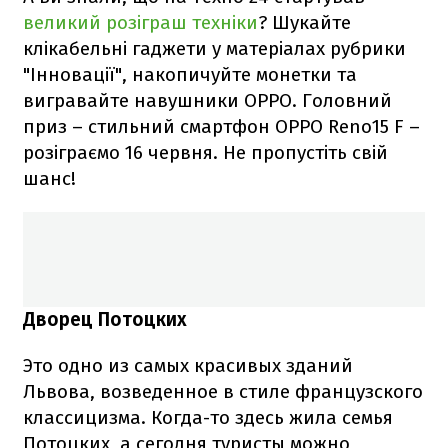
великий розіграш техніки
? Шукайте
клікабельні гаджети у матеріалах рубрики
"Інновації", накопичуйте монетки та
вигравайте навушники OPPO. Головний
приз – стильний смартфон ОРРО Reno15 F –
розіграємо 16 червня. Не пропустіть свій
шанс!
Дворец Потоцких
Это одно из самых красивых зданий
Львова, возведенное в стиле французского
классицизма. Когда-то здесь жила семья
Потоцких, а сегодня туристы можно