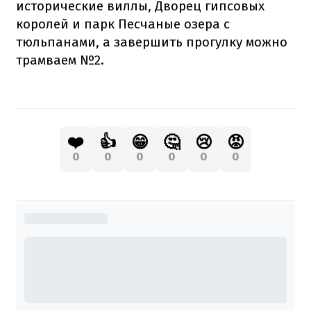
исторические виллы, Дворец гипсовых
королей и парк Песчаные озера с
тюльпанами, а завершить прогулку можно
трамваем №2.
❤️
👍
😁
🤔
😢
😡
0
0
0
0
0
0