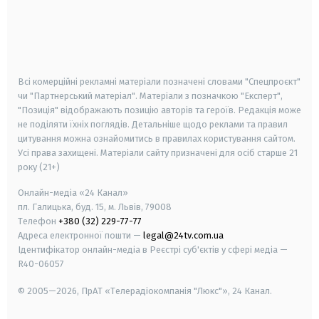
android
apple
smart tv
samsung smart tv
Всі комерційні рекламні матеріали позначені словами "Спецпроєкт"
чи "Партнерський матеріал". Матеріали з позначкою "Експерт",
"Позиція" відображають позицію авторів та героїв. Редакція може
не поділяти їхніх поглядів. Детальніше щодо реклами та правил
цитування можна ознайомитись в правилах користування сайтом.
Усі права захищені.
Матеріали сайту призначені для осіб старше
21
року (21+)
Онлайн-медіа «24 Канал»
пл. Галицька, буд. 15, м. Львів, 79008
Телефон
+380 (32) 229-77-77
Адреса електронної пошти —
legal@24tv.com.ua
Ідентифікатор онлайн-медіа в Реєстрі суб'єктів у сфері медіа —
R40-06057
© 2005—2026,
ПрАТ «Телерадіокомпанія "Люкс"», 24 Канал.