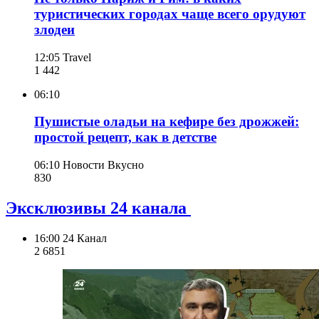
туристических городах чаще всего орудуют
злодеи
12:05
Travel
1 442
06:10
Пушистые оладьи на кефире без дрожжей:
простой рецепт, как в детстве
06:10
Новости Вкусно
830
Эксклюзивы 24 канала
16:00
24 Канал
2 685
1