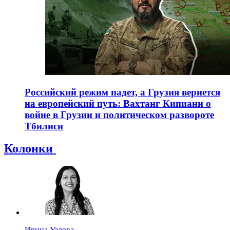
Российский режим падет, а Грузия вернется
на европейский путь: Вахтанг Кипиани о
войне в Грузии и политическом развороте
Тбилиси
Колонки
Ирина Узлова