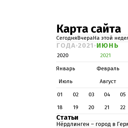
Карта сайта
Сегодня
Вчера
На этой неде
ГОДА
2021
ИЮНЬ
2020
2021
Январь
Февраль
Июль
Август
01
02
03
04
05
18
19
20
21
22
Статьи
Нёрдлинген – город в Гер