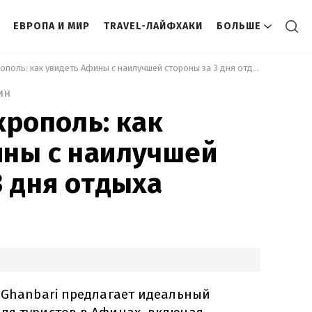
ЕВРОПА И МИР
TRAVEL-ЛАЙФХАКИ
БОЛЬШЕ
 Не только Акрополь: как увидеть Афины с наилучшей стороны за 3 дня отдыха 
ин
крополь: как
ины с наилучшей
3 дня отдыха
a Ghanbari предлагает идеальный