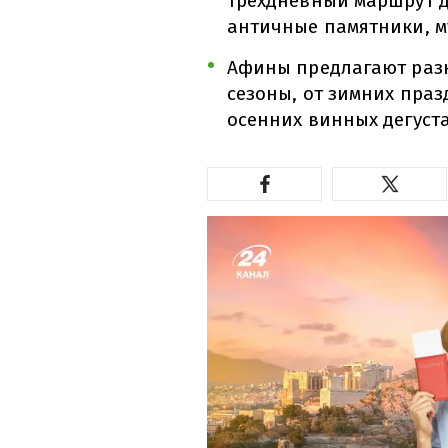
трехдневный маршрут д
античные памятники, м
Афины предлагают раз
сезоны, от зимних пра
осенних винных дегуст