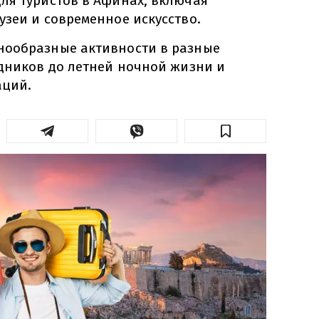
ля туристов в Афинах, включая
узеи и современное искусство.
нообразные активности в разные
здников до летней ночной жизни и
аций.