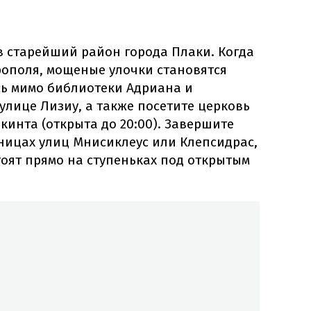
в старейший район города Плаки. Когда
рополя, мощеные улочки становятся
сь мимо библиотеки Адриана и
улице Лизиу, а также посетите церковь
инта (открыта до 20:00). Завершите
ницах улиц Мнисиклеус или Клепсидрас,
тоят прямо на ступеньках под открытым