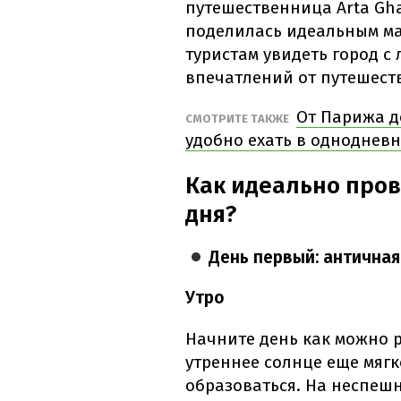
путешественница Arta Gh
поделилась идеальным м
туристам увидеть город с
впечатлений от путешест
От Парижа д
СМОТРИТЕ ТАКЖЕ
удобно ехать в однодневн
Как идеально пров
дня?
День первый: античная
Утро
Начните день как можно р
утреннее солнце еще мягк
образоваться. На неспеш