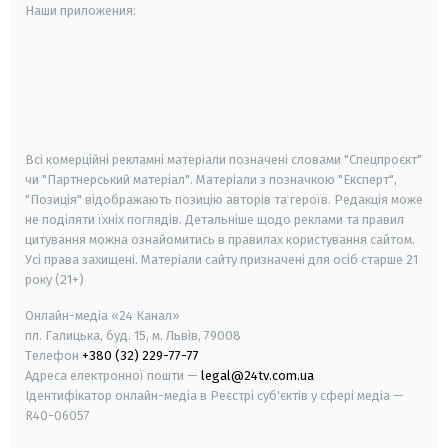
Наши приложения:
android
apple
smart tv
samsung smart tv
Всі комерційні рекламні матеріали позначені словами "Спецпроєкт"
чи "Партнерський матеріал". Матеріали з позначкою "Експерт",
"Позиція" відображають позицію авторів та героїв. Редакція може
не поділяти їхніх поглядів. Детальніше щодо реклами та правил
цитування можна ознайомитись в правилах користування сайтом.
Усі права захищені.
Матеріали сайту призначені для осіб старше
21
року (21+)
Онлайн-медіа «24 Канал»
пл. Галицька, буд. 15, м. Львів, 79008
Телефон
+380 (32) 229-77-77
Адреса електронної пошти —
legal@24tv.com.ua
Ідентифікатор онлайн-медіа в Реєстрі суб'єктів у сфері медіа —
R40-06057