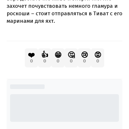
захочет почувствовать немного гламура и
роскоши – стоит отправляться в Тиват с его
маринами для яхт.
❤️
👍
😁
🤔
😢
😡
0
0
0
0
0
0