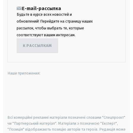
E-mail-рассылка
Будьте в курсе всех новостей и
обновлений! Перейдите на страницу наших
рассылок, чтобы выбрать те, которые
соответствуют вашим интересам.
К РАССЫЛКАМ
Наши приложения:
android
apple
smart tv
samsung smart tv
Всі комерційні рекламні матеріали позначені словами "Спецпроєкт"
чи "Партнерський матеріал". Матеріали з позначкою "Експерт",
"Позиція" відображають позицію авторів та героїв. Редакція може