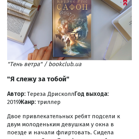
"Тень ветра" / bookclub.ua
"Я слежу за тобой"
Автор:
Тереза ​​Дрисколл
Год выхода:
2019
Жанр:
триллер
Двое привлекательных ребят подсели к
двум молоденьким девушкам у окна в
поезде и начали флиртовать. Сидела