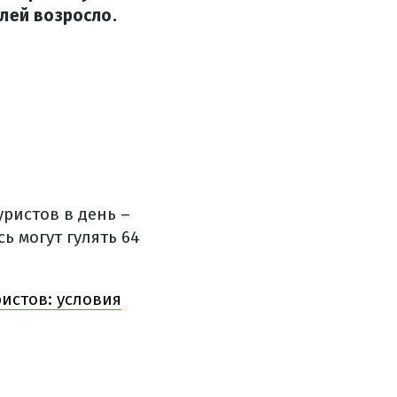
лей возросло.
ристов в день –
ь могут гулять 64
истов: условия