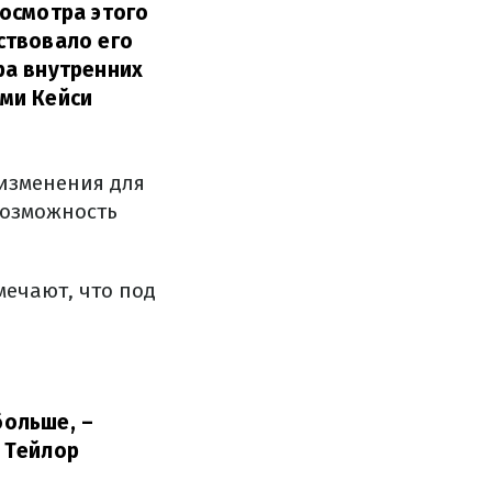
осмотра этого
ствовало его
ра внутренних
ми Кейси
 изменения для
возможность
мечают, что под
больше, –
 Тейлор