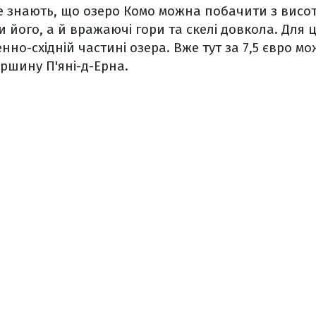
не знають, що озеро Комо можна побачити з вис
и його, а й вражаючі гори та скелі довкола. Для ц
енно-східній частині озера. Вже тут за 7,5 євро м
ршину П'яні-д-Ерна.