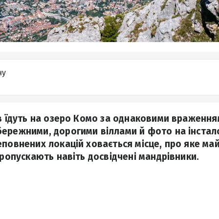
ну
ів їдуть на озеро Комо за однаковими враження
ережними, дорогими віллами й фото на інстало
еповнених локацій ховається місце, про яке ма
пропускають навіть досвідчені мандрівники.