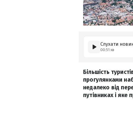
Слухати нови
00:51 хв
Більшість турист
прогулянками наб
недалеко від пер
путівниках і яке 