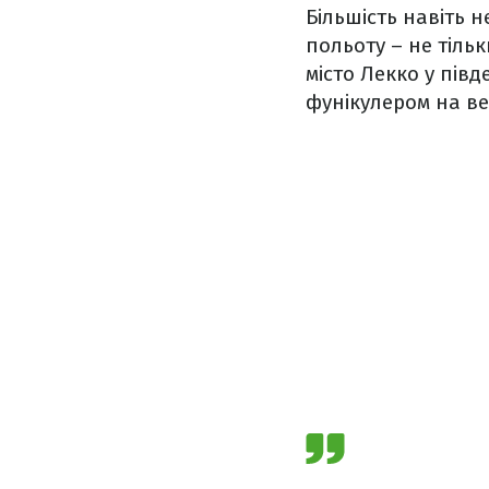
Більшість навіть 
польоту – не тільк
місто Лекко у півд
фунікулером на ве