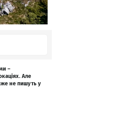
ми –
каціях. Але
йже не пишуть у