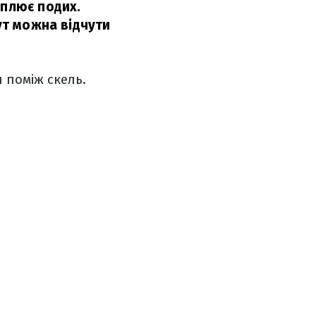
оплює подих.
Тут можна відчути
 поміж скель.