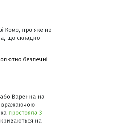
і Комо, про яке не
да, що складно
бсолютно безпечні
о або Варенна на
 та вражаючою
їнка
простояла 3
ідкриваються на