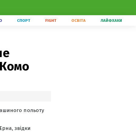
О
СПОРТ
FIGHT
ОСВІТА
ЛАЙФХАКИ
не
 Комо
ташиного польоту
Ерна, звідки