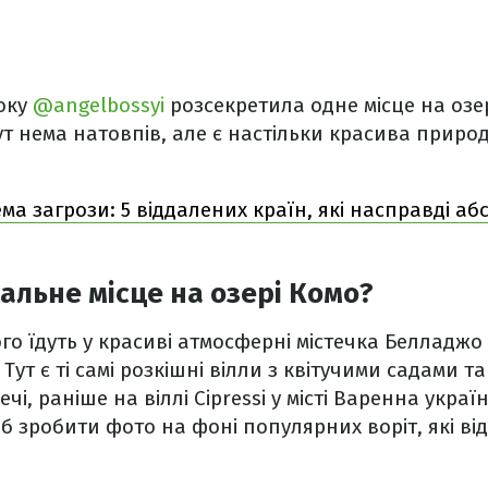
току
@angelbossyi
розсекретила одне місце на озер
ут нема натовпів, але є настільки красива приро
ема загрози: 5 віддалених країн, які насправді а
кальне місце на озері Комо?
го їдуть у красиві атмосферні містечка Белладж
 Тут є ті самі розкішні вілли з квітучими садами
ечі, раніше на віллі Cipressi у місті Варенна укра
об зробити фото на фоні популярних воріт, які в