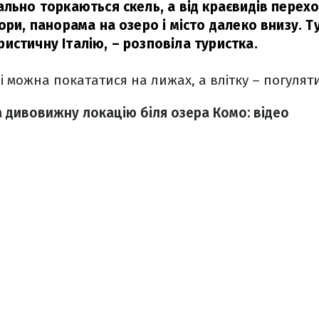
ально торкаються скель, а від краєвидів перех
ори, панорама на озеро і місто далеко внизу. 
истичну Італію,
– розповіла туристка.
 можна покататися на лижах, а влітку – погуляти
а дивовижну локацію біля озера Комо: відео