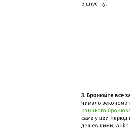
відпустку.
3. Бронюйте все з
чимало зекономити
раннього бронюв
саме у цей період
дешевшими, аніж в