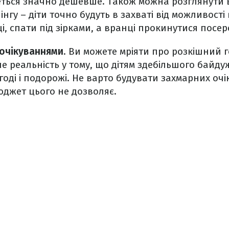
деться значно дешевше. Також можна розглянути 
нгу – діти точно будуть в захваті від можливості
і, спати під зірками, а вранці прокинутися посе
 очікуваннями
. Ви можете мріяти про розкішний г
ле реальність у тому, що дітям здебільшого байду
годі і подорожі. Не варто будувати захмарних очі
юджет цього не дозволяє.