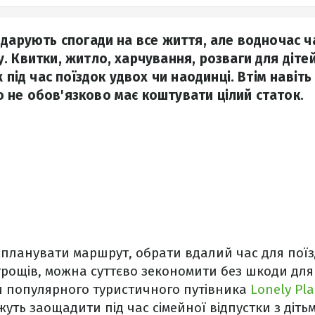
 дарують спогади на все життя, але водночас ч
. Квитки, житло, харчування, розваги для діте
ж під час поїздок удвох чи наодинці. Втім навіт
не обов'язково має коштувати цілий статок.
планувати маршрут, обрати вдалий час для поїз
трощів, можна суттєво зекономити без шкоди для
и популярного туристичного путівника
Lonely Pla
жуть заощадити під час сімейної відпустки з діть