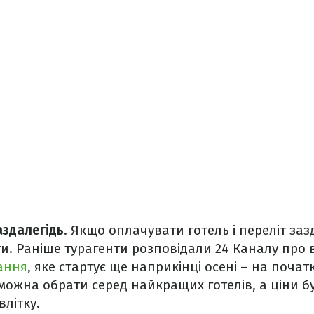
аздалегідь
. Якщо оплачувати готель і переліт заз
. Раніше турагенти розповідали 24 Каналу про в
ання
, яке стартує ще наприкінці осені – на почат
 можна обрати серед найкращих готелів, а ціни б
літку.