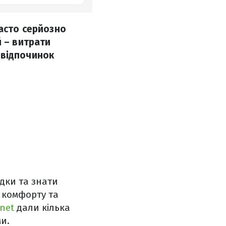
асто серйозно
й – витрати
ь відпочинок
дки та знати
 комфорту та
net
дали кілька
ми.