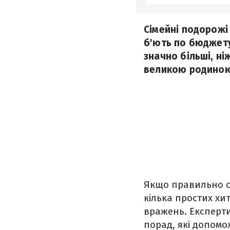
Сімейні подорожі
б'ють по бюджету
значно більші, ні
великою родиною 
Якщо правильно с
кілька простих хи
вражень. Експерт
порад, які допомо