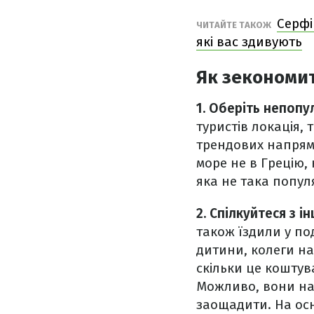
Серфі
ЧИТАЙТЕ ТАКОЖ
які вас здивують
Як зекономит
1. Оберіть непопу
туристів локація,
трендових напрям
море не в Грецію, 
яка не така попул
2. Спілкуйтеся з 
також їздили у по
дитини, колеги на 
скільки це коштув
Можливо, вони нав
заощадити. На осн