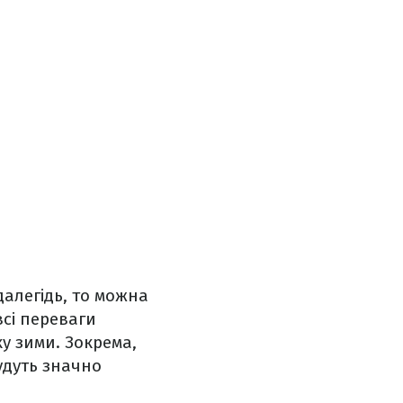
далегідь, то можна
сі переваги
ку зими. Зокрема,
удуть значно