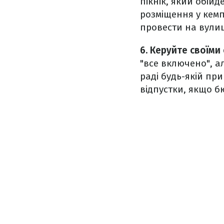
пікнік, який обій
розміщення у кемпі
провести на вулиц
6. Керуйте своїми
"все включено", а
раді будь-якій при
відпустки, якщо б