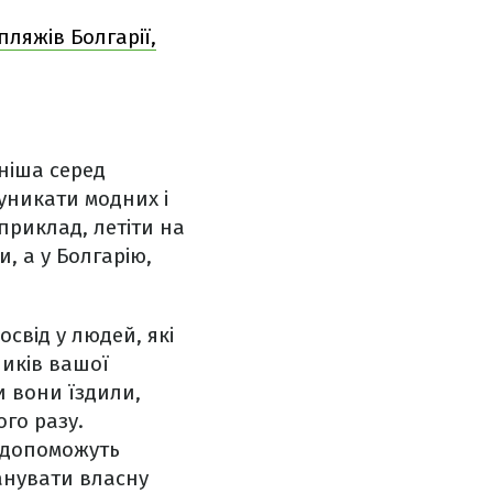
ляжів Болгарії,
ніша серед
уникати модних і
риклад, летіти на
, а у Болгарію,
свід у людей, які
ників вашої
и вони їздили,
го разу.
і допоможуть
анувати власну