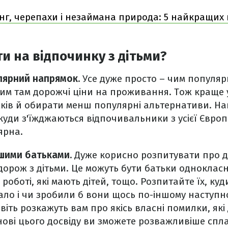
нг, черепахи і незаймана природа: 5 найкращих п
и на відпочинку з дітьми?
лярний напрямок.
Усе дуже просто – чим популяр
 тим там дорожчі ціни на проживання. Тож краще 
ків й обирати менш популярні альтернативи. Нап
куди з'їжджаються відпочивальники з усієї Європи
ярна.
іншими батьками.
Дуже корисно розпитувати про до
дорож з дітьми. Це можуть бути батьки одноклас
роботі, які мають дітей, тощо. Розпитайте їх, куд
ало і чи зробили б вони щось по-іншому наступно
іть розкажуть вам про якісь власні помилки, як
ові цього досвіду ви зможете розважливіше спл