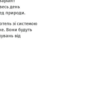
варіант
 весь день
ред природи.
отель зі системою
же. Вони будуть
кувань від