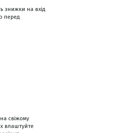
ь знижки на вхід
то перед
на свіжому
ах влаштуйте