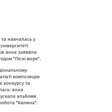
 та навчалась у
 університеті
ків вона заявила
одом "Пісні моря".
аціональному
лагіаті композицію
і конкурсу та
лась: вона
ипускала альбоми
 робота "Калина".