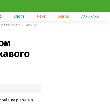
О
СПОРТ
FIGHT
ОСВІТА
ЛАЙФХАКИ
ого там побачити туристам
дом
кавого
років кар'єри на