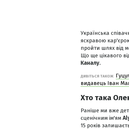
Українська співа
яскравою кар'єрою
пройти шлях від м
Що ще цікавого від
Каналу.
Гуцу
ДИВІТЬСЯ ТАКОЖ
видавець Іван М
Хто така Олен
Раніше ми вже де
сценічним ім'ям
Al
15 років залишаєт