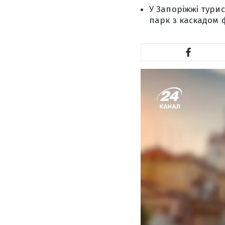
У Запоріжжі турис
парк з каскадом 