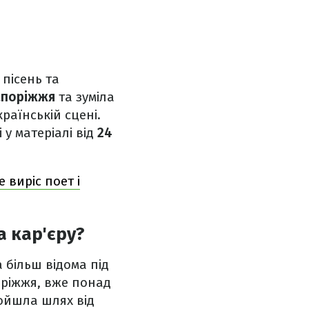
пісень та
апоріжжя
та зуміла
раїнській сцені.
 у матеріалі від
24
 виріс поет і
та кар'єру?
 більш відома під
оріжжя, вже понад
ройшла шлях від