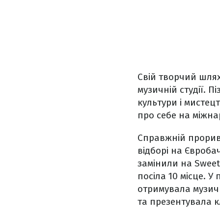
Свій творчий шлях
музичній студії. П
культури і мистец
про себе на міжнар
Справжній прорив 
відборі на Євроба
замінили на Sweet
посіла 10 місце. 
отримувала музичн
та презентувала к