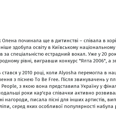
 Олена починала ще в дитинстві – співала в хорі
ізніше здобула освіту в Київському національному
тв за спеціальністю естрадний вокал. Уже у 20 ро
одному рівні, вигравши конкурс "Ялта 2006", а зг
стався у 2010 році, коли Alyosha перемогла в н
чення з піснею To Be Free. Після звинувачень у п
 People, з якою вона представила Україну у фінал
У подальші роки кар'єра співачки активно розвива
і нагороди, писала пісні для інших артистів, в
ліпи, серед яких особливої популярності набула