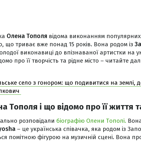
чка
Олена Тополя
відома виконанням популярних 
, що триває вже понад 15 років. Вона родом із
З
олодої виконавиці до впізнаваної артистки на ук
омо про її творчість та рідне місто – читайте далі
льське село з гонором: що подивитися на землі, де
алкович
а Тополя і що відомо про її життя 
тально розповідали
біографію Олени Тополі.
Вона
yosha
– це українська співачка, яка родом із Зап
ься помітною фігурою на музичній сцені. Вона п