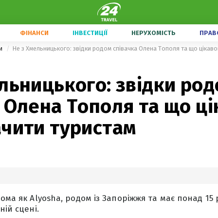
ФІНАНСИ
ІНВЕСТИЦІЇ
НЕРУХОМІСТЬ
ПРАВ
ни
Не з Хмельницького: звідки родом співачка Олена Тополя та що цікав
льницького: звідки ро
 Олена Тополя та що ці
ачити туристам
ома як Alyosha, родом із Запоріжжя та має понад 15 
ній сцені.