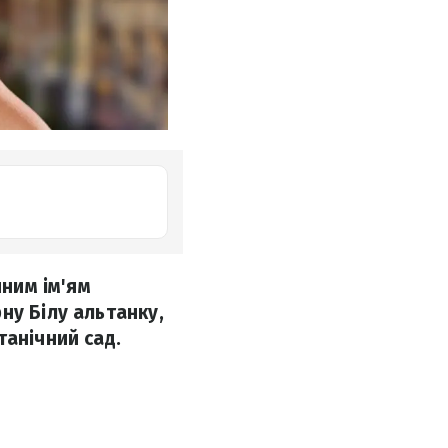
чним ім'ям
ну Білу альтанку,
танічний сад.