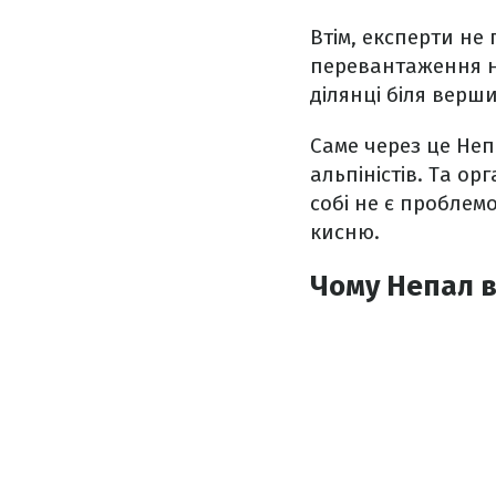
Втім, експерти не
перевантаження на
ділянці біля верш
Саме через це Неп
альпіністів. Та о
собі не є проблем
кисню.
Чому Непал в