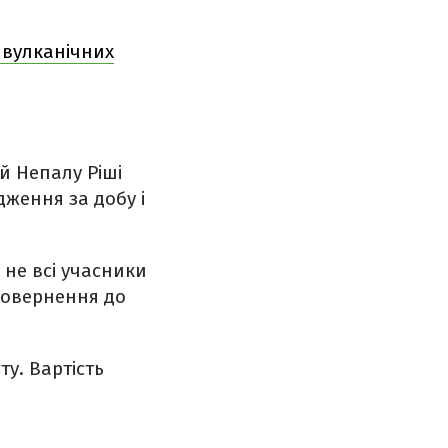
 вулканічних
й Непалу Ріші
дження за добу і
 не всі учасники
повернення до
у. Вартість