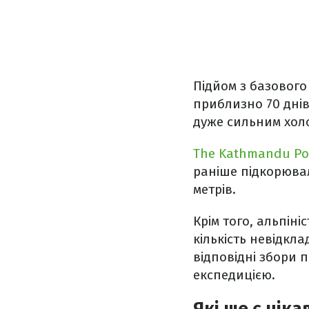
Підйом з базового
приблизно 70 днів
дуже сильним хол
The Kathmandu Po
раніше підкорювал
метрів.
Крім того, альпін
кількість невідкла
відповідні збори 
експедицією.
Які ще є ціка