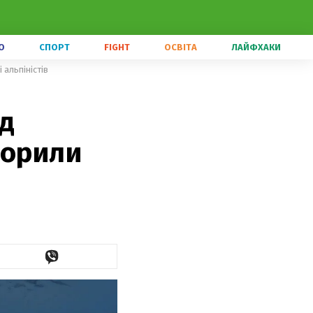
О
СПОРТ
FIGHT
ОСВІТА
ЛАЙФХАКИ
 альпіністів
д
корили