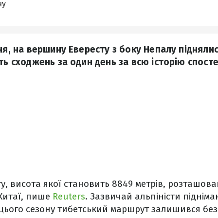
ну
ня, на вершину Евересту з боку Непалу підняли
сть сходжень за один день за всю історію спос
у, висота якої становить 8849 метрів, розташова
 Китаї, пише
Reuters
. Зазвичай альпіністи піднім
е цього сезону тибетський маршрут залишився без