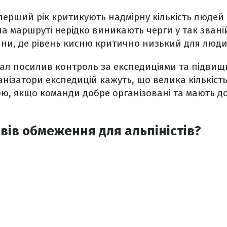
 перший рік критикують надмірну кількість людей 
 маршруті нерідко виникають черги у так званій 
ини, де рівень кисню критично низький для люд
ал посилив контроль за експедиціями та підвищ
рганізатори експедицій кажуть, що велика кількіс
ою, якщо команди добре організовані та мають д
вів обмеження для альпіністів?