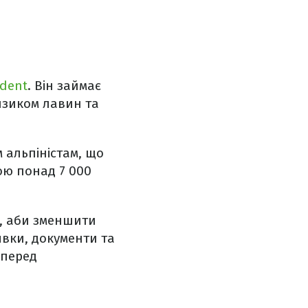
dent
. Він займає
изиком лавин та
 альпіністам, що
ою понад 7 000
я, аби зменшити
явки, документи та
 перед