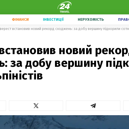
ФІНАНСИ
ІНВЕСТИЦІЇ
НЕРУХОМІСТЬ
ПРАВ
верест встановив новий рекорд сходжень: за добу вершину підкорили сотні
 встановив новий рекор
: за добу вершину під
ьпіністів