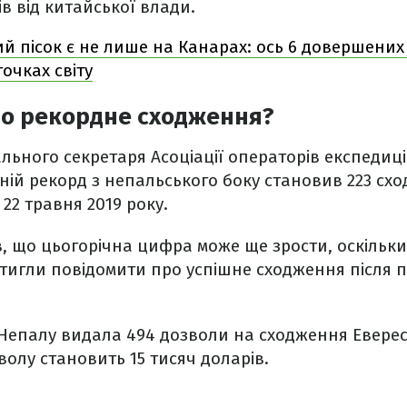
ів від китайської влади.
й пісок є не лише на Канарах: ось 6 довершених
точках світу
ро рекордне сходження?
льного секретаря Асоціації операторів експедиці
ній рекорд з непальського боку становив 223 схо
22 травня 2019 року.
, що цьогорічна цифра може ще зрости, оскільки
стигли повідомити про успішне сходження після 
Непалу видала 494 дозволи на сходження Еверест
волу становить 15 тисяч доларів.