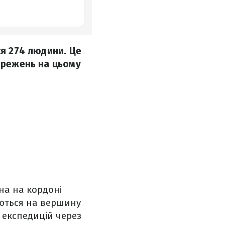
ся 274 людини. Це
тережень на цьому
на на кордоні
аються на вершину
 експедицій через