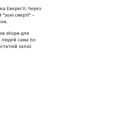
на Евересті. Через
"зоні смерті" –
ини.
ив збори для
ть людей сама по
остатній запас