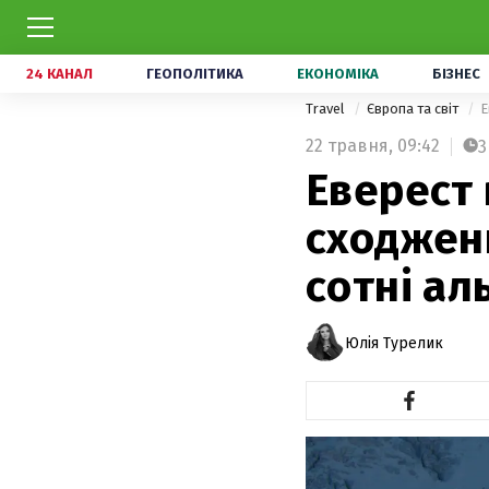
24 КАНАЛ
ГЕОПОЛІТИКА
ЕКОНОМІКА
БІЗНЕС
Travel
Європа та світ
Е
22 травня,
09:42
3
Еверест
сходжень
сотні ал
Юлія Турелик