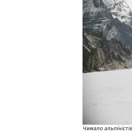
Чимало альпіністі