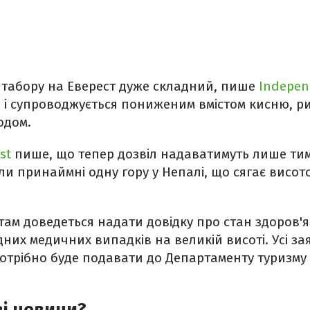
 табору на Еверест дуже складний, пише
Indepen
 і супроводжується пониженим вмістом кисню, р
одом.
st
пише, що тепер дозвіл надаватимуть лише тим
и принаймні одну гору у Непалі, що сягає висот
істам доведеться надати довідку про стан здоров'
дних медичних випадків на великій висоті. Усі за
потрібно буде подавати до Департаменту туризму
ві новини?