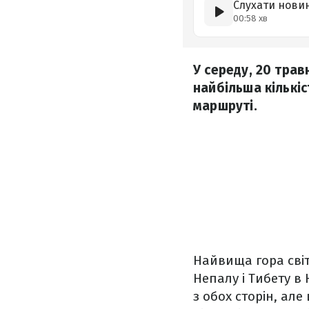
Слухати нови
00:58 хв
У середу, 20 трав
найбільша кількі
маршруті.
Найвища гора світ
Непалу і Тибету в
з обох сторін, ал