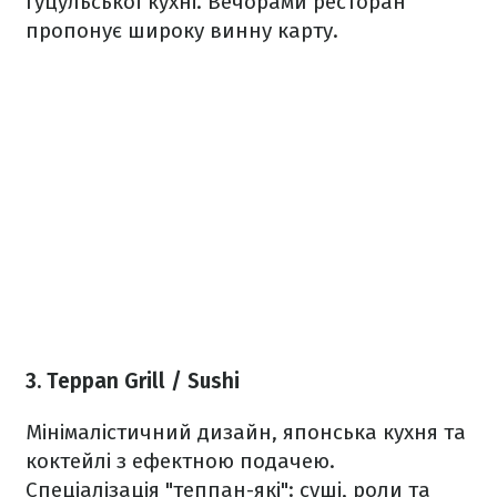
гуцульської кухні. Вечорами ресторан
пропонує широку винну карту.
3. Teppan Grill / Sushi
Мінімалістичний дизайн, японська кухня та
коктейлі з ефектною подачею.
Спеціалізація "теппан-які": суші, роли та