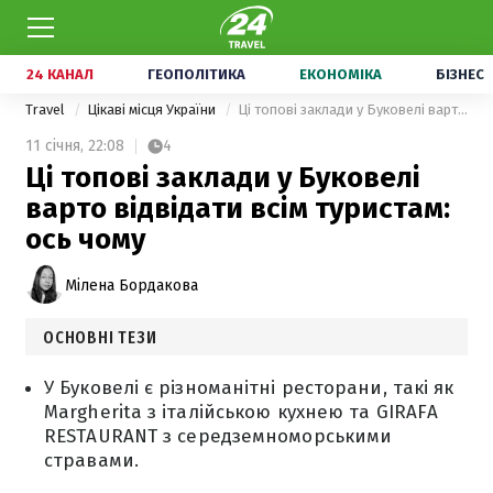
24 КАНАЛ
ГЕОПОЛІТИКА
ЕКОНОМІКА
БІЗНЕС
Travel
Цікаві місця України
Ці топові заклади у Буковелі варто відвідати всім туристам: ось чому
11 січня,
22:08
4
Ці топові заклади у Буковелі
варто відвідати всім туристам:
ось чому
Мілена Бордакова
ОСНОВНІ ТЕЗИ
У Буковелі є різноманітні ресторани, такі як
Margherita з італійською кухнею та GIRAFA
RESTAURANT з середземноморськими
стравами.