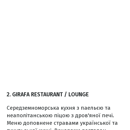
2. GIRAFA RESTAURANT / LOUNGE
Середземноморська кухня з паельєю та
неаполітанською піцою з дров'яної печі.
Меню доповнене стравами української та