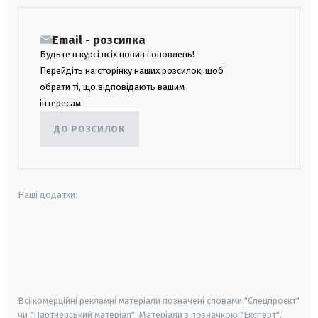
Email - розсилка
Будьте в курсі всіх новин і оновлень!
Перейдіть на сторінку наших розсилок, щоб
обрати ті, що відповідають вашим
інтересам.
ДО РОЗСИЛОК
Наші додатки:
android
apple
smart tv
samsung smart tv
Всі комерційні рекламні матеріали позначені словами "Спецпроєкт"
чи "Партнерський матеріал". Матеріали з позначкою "Експерт",