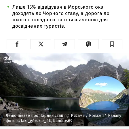
Лише 15% відвідувачів Морського ока
доходять до Чорного ставу, а дорога до
нього є складною та призначеною для
досвідчених туристів.
Дещо цікаве про Чорний став під Рисами
/ Колаж 24 Каналу
фото szlaki_górskie_4k, KamKos69