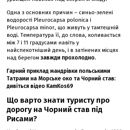
Одна з основних причин – синьо-зелені
водорості Pleurocapsa polonica і
Pleurocapsa minor, що живуть у тамтешній
воді. Температура її, до слова, коливається
між 7 і 11 градусами навіть у
найспекотніший день, і в затінених місцях
над берегом
завжди прохолодно
.
Гарний приклад мандрівки польськими
Татрами на Морське око та Чорний став:
дивіться відео KamKos69
Що варто знати туристу про
дорогу на Чорний став під
Рисами?