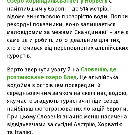
Озеро Хорніндальсватнет у Норвегії
є
найглибшим у Європі – до 514 метрів, і
відоме винятковою прозорістю води. Попри
рекордні показники, воно залишається
маловідомим за межами Скандинавії – але є
саме це й робить його ідеальним для тих,
хто втомився від переповнених альпійських
курортів.
Варто звернути увагу й на
Словенію, де
розташоване озеро Блед
. Це альпійська
водойма з острівцем посередині й
середньовічним замком на скелі над водою,
яку часто згадують туристичні гіди серед
найбільш фотографованих локацій Європи.
При цьому Словенія значно менш насичена
відвідувачами за сусідні Австрію, Хорватію
та Італію.