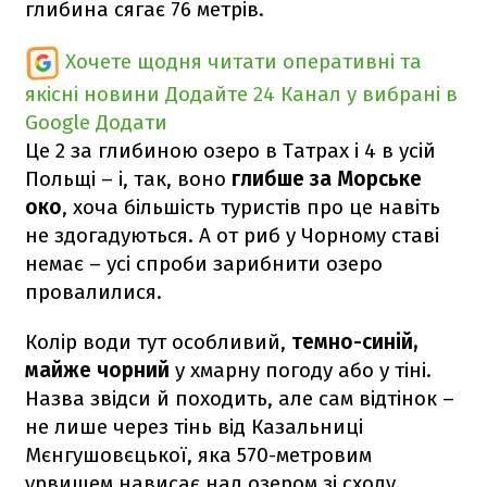
глибина сягає 76 метрів.
Хочете щодня читати оперативні та
якісні новини
Додайте 24 Канал у вибрані в
Google
Додати
Це 2 за глибиною озеро в Татрах і 4 в усій
Польщі – і, так, воно
глибше за Морське
око
, хоча більшість туристів про це навіть
не здогадуються. А от риб у Чорному ставі
немає – усі спроби зарибнити озеро
провалилися.
Колір води тут особливий,
темно-синій,
майже чорний
у хмарну погоду або у тіні.
Назва звідси й походить, але сам відтінок –
не лише через тінь від Казальниці
Мєнгушовєцької, яка 570-метровим
урвищем нависає над озером зі сходу.