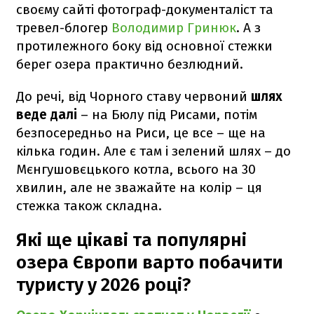
своєму сайті фотограф-документаліст та
тревел-блогер
Володимир Гринюк
. А з
протилежного боку від основної стежки
берег озера практично безлюдний.
До речі, від Чорного ставу червоний
шлях
веде далі
– на Бюлу під Рисами, потім
безпосередньо на Риси, це все – ще на
кілька годин. Але є там і зелений шлях – до
Мєнгушовєцького котла, всього на 30
хвилин, але не зважайте на колір – ця
стежка також складна.
Які ще цікаві та популярні
озера Європи варто побачити
туристу у 2026 році?