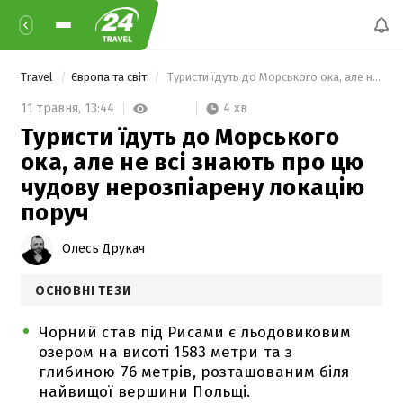
Travel
Європа та світ
 Туристи їдуть до Морського ока, але не всі знають про цю чудову нерозпіарену локацію поруч 
4 хв
11 травня,
13:44
Туристи їдуть до Морського
ока, але не всі знають про цю
чудову нерозпіарену локацію
поруч
Олесь Друкач
ОСНОВНІ ТЕЗИ
Чорний став під Рисами є льодовиковим
озером на висоті 1583 метри та з
глибиною 76 метрів, розташованим біля
найвищої вершини Польщі.