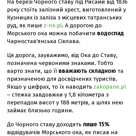
На березі Чорного ставу під Рисами від 1836
року стоїть залізний хрест, виготовлений у
Кузницях із заліза з місцевих татранських
руд, як пише
z-ne.pl
. А дорогою до
Морського ока можна побачити
водоспад
Чарностав'янська Сіклава.
Ця дорога, зауважимо, від Ока до Ставу,
позначена червоними знаками. Тобто
варто знати, що її
вважають складною
та
призначеною для досвідчених туристів.
Якщо у цифрах, то їх наводить
zakopane.pl
– стежка завдовжки у 1,8 кілометра з
перепадом висот у 188 метрів, а шлях нею
займає близько години.
До Чорного ставу доходять
лише 15%
відвідувачів Морського ока, як писав на