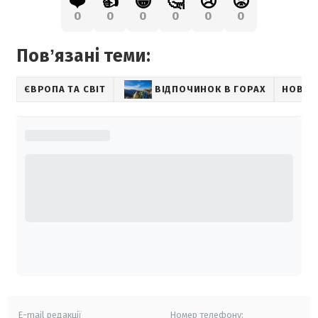
❤️
👍
😁
🤔
😢
😡
0
0
0
0
0
0
Повʼязані теми:
ЄВРОПА ТА СВІТ
ВІДПОЧИНОК В ГОРАХ
НОВИН
E-mail редакції
Номер телефону: