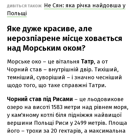
Не Сян: яка річка найдовша у
ДИВІТЬСЯ ТАКОЖ
Польщі
Яке дуже красиве, але
нерозпіарене місце ховається
над Морським оком?
Морське око – це вітальня
Татр
, а от
Чорний став – внутрішній двір. Тихіший,
темніший, суворіший – і значно чесніший
щодо того, що таке справжні Татри.
Чорний став під Рисами
– це льодовикове
озеро на висоті 1583 метри над рівнем моря,
у кам'яному котлі біля підніжжя найвищої
вершини Польщі Риси у 2499 метрів. Площа
його – трохи за 20 гектарів, а максимальна