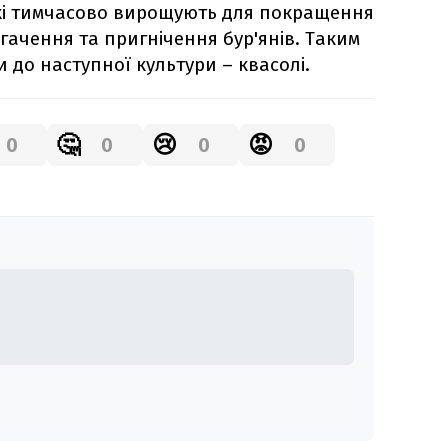
кі тимчасово вирощують для покращення
агачення та пригнічення бур'янів. Таким
и до наступної культури – квасолі.
🤔
😢
😡
0
0
0
0