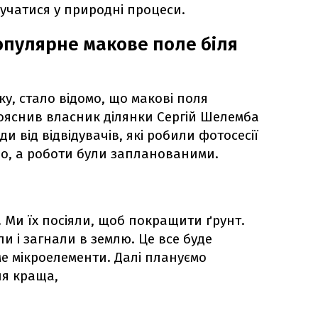
ручатися у природні процеси.
пулярне макове поле біля
ку, стало відомо, що макові поля
ояснив власник ділянки Сергій Шелемба
ди від відвідувачів, які робили фотосесії
ло, а роботи були запланованими.
. Ми їх посіяли, щоб покращити ґрунт.
и і загнали в землю. Це все буде
е мікроелементи. Далі плануємо
ля краща,