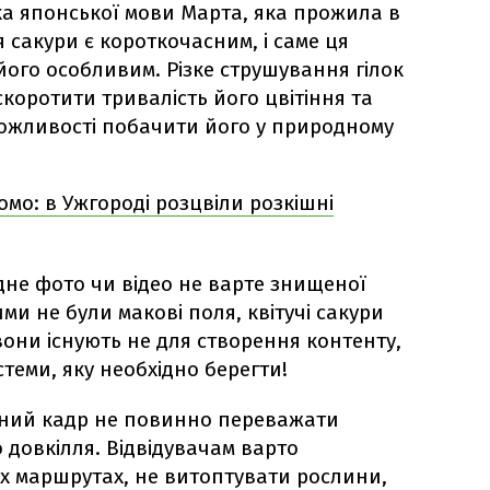
а японської мови Марта, яка прожила в
ня сакури є короткочасним, і саме ця
ого особливим. Різке струшування гілок
коротити тривалість його цвітіння та
ожливості побачити його у природному
Комо: в Ужгороді розцвіли розкішні
не фото чи відео не варте знищеної
и не були макові поля, квітучі сакури
 вони існують не для створення контенту,
теми, яку необхідно берегти!
ний кадр не повинно переважати
о довкілля. Відвідувачам варто
х маршрутах, не витоптувати рослини,