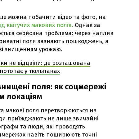
іше можна побачити відео та фото, на
д квітучих макових полів.
Однак за
ється серйозна проблема: через наплив
риватні поля зазнають пошкоджень, а
 зі знищенням урожаю.
оки не відцвіли: де розташована
 потопає у тюльпанах
знищені поля: як соцмережі
м локаціям
та макові поля перетворюються на
уди приїжджають не лише звичайні
ографи та люди, які проводять
соцмережах навіть поширюють точні