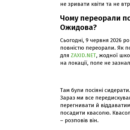
не зривати квіти та не вт
Чому переорали по
Ожидова?
Сьогодні, 9 червня 2026 ро
повністю переорали. Як п
для
ZAXID.NET
, жодної шко
на локації, поле не зазна
Там були посіяні сидерати
Зараз ми все передискувал
перегнивати й віддаватим
посадити квасолю. Квасо
– розповів він.