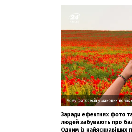
Чому фотосесія у макових полях
Заради ефектних фото та
людей забувають про баз
Одним із найяскравіших 