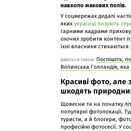
навколо макових полів.
У соцмережах дедалі част
яких
українці позують сере
гарними кадрами прихову
охочих зробити контент п
їхні власники стикаються
Поспішіть, п
ДИВІТЬСЯ ТАКОЖ
Волинська Голландія, яка
Красиві фото, але 
шкодять природни
Щовесни та на початку лі
популярні фотолокації. Т
туристи, а й блогери, фот
професійні фотосесії. У 