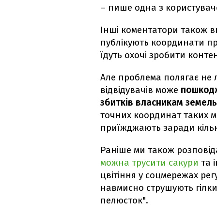
– пише одна з користувач
Інші коментатори також в
публікують координати пр
їдуть охочі зробити контен
Але проблема полягає не 
відвідувачів може
пошкодж
збитків власникам земель
точних координат таких мі
приїжджають заради кільк
Раніше ми також розповід
можна трусити сакури
та і
цвітіння у соцмережах регу
навмисно струшують гілки
пелюсток".