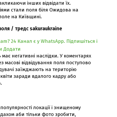
акликаючи інших відвідати їх.
ями стали поля біля Ожидова на
поле на Київщині.
поля / тредс sakuraukraine
ram?
24 Канал є у WhatsApp. Підпишіться і
и
Додати
ь має негативні наслідки. У коментарях
з масові відвідування поля поступово
ідувачі заїжджають на територію
 квіти заради вдалого кадру або
.
популярності локації і знищеному
 дахом аби тільки фото зробити,