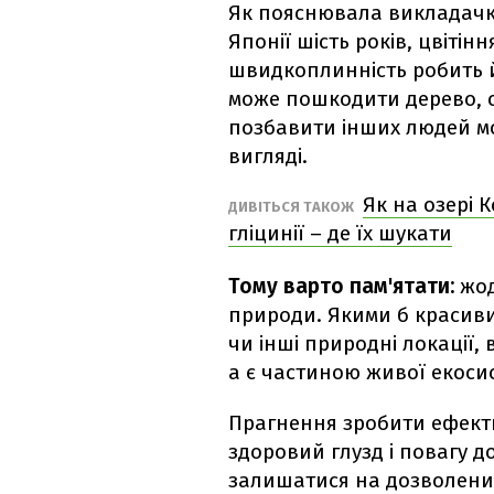
Як пояснювала викладачк
Японії шість років, цвітін
швидкоплинність робить й
може пошкодити дерево, с
позбавити інших людей м
вигляді.
Як на озері 
ДИВІТЬСЯ ТАКОЖ
гліцинії – де їх шукати
Тому варто пам'ятати:
жод
природи. Якими б красивим
чи інші природні локації,
а є частиною живої екосис
Прагнення зробити ефект
здоровий глузд і повагу д
залишатися на дозволени