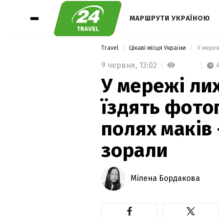
МАРШРУТИ УКРАЇНОЮ
Travel
Цікаві місця України
9 червня,
13:02
У мережі ли
їздять фото
полях маків 
зорали
Мілена Бордакова