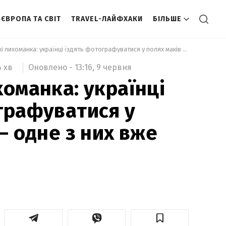
ЄВРОПА ТА СВІТ
TRAVEL-ЛАЙФХАКИ
БІЛЬШЕ
 У мережі лихоманка: українці їздять фотографуватися у полях маків – одне з них вже зорали 
Оновлено -
13:16,
9 червня
4 хв
хоманка: українці
графуватися у
– одне з них вже