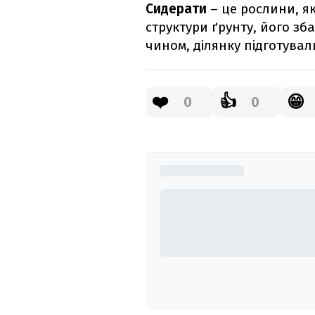
Cидерати
– це рослини, я
структури ґрунту, його зб
чином, ділянку підготувал
❤️
👍
😁
0
0