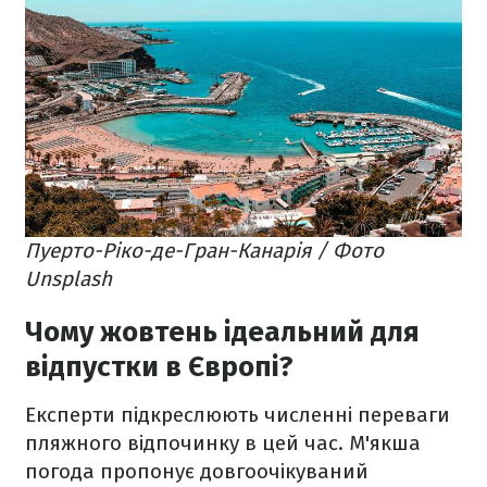
Пуерто-Ріко-де-Гран-Канарія / Фото
Unsplash
Чому жовтень ідеальний для
відпустки в Європі?
Експерти підкреслюють численні переваги
пляжного відпочинку в цей час. М'якша
погода пропонує довгоочікуваний