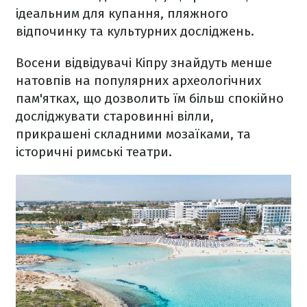
ідеальним для купання, пляжного
відпочинку та культурних досліджень.
Восени відвідувачі Кіпру знайдуть менше
натовпів на популярних археологічних
пам'ятках, що дозволить їм більш спокійно
досліджувати старовинні вілли,
прикрашені складними мозаїками, та
історичні римські театри.