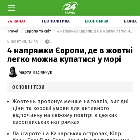
24 КАНАЛ
ГЕОПОЛІТИКА
ЕКОНОМІКА
БІЗНЕС
Travel
Європа та світ
4 напрямки Європи, де в жовтні легко можна купатися у морі
5 жовтня,
13:49
5
4 напрямки Європи, де в жовтні
легко можна купатися у морі
Марта Касіянчук
ОСНОВНІ ТЕЗИ
Жовтень пропонує менше натовпів, вигідні
ціни та хороші умови для активного
відпочинку на свіжому повітрі в деяких
європейських напрямках.
Лансароте на Канарських островах, Кіпр,