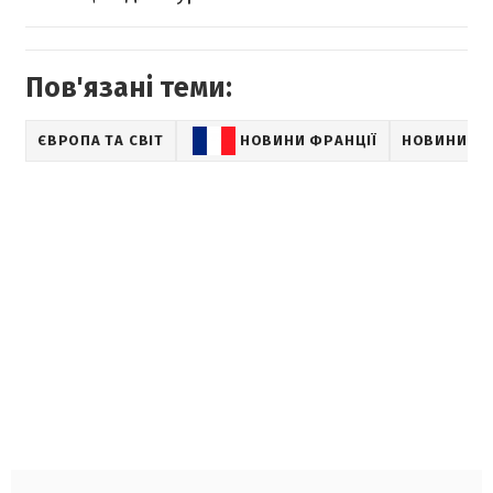
Пов'язані теми:
ЄВРОПА ТА СВІТ
НОВИНИ ФРАНЦІЇ
НОВИНИ TR