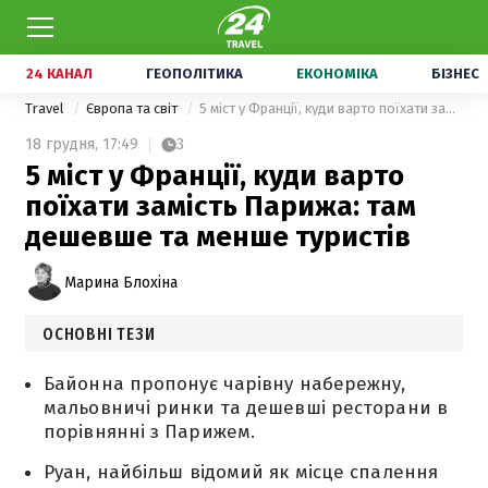
24 КАНАЛ
ГЕОПОЛІТИКА
ЕКОНОМІКА
БІЗНЕС
Travel
Європа та світ
5 міст у Франції, куди варто поїхати замість Парижа: там дешевше та менше туристів
18 грудня,
17:49
3
5 міст у Франції, куди варто
поїхати замість Парижа: там
дешевше та менше туристів
Марина Блохіна
ОСНОВНІ ТЕЗИ
Байонна пропонує чарівну набережну,
мальовничі ринки та дешевші ресторани в
порівнянні з Парижем.
Руан, найбільш відомий як місце спалення