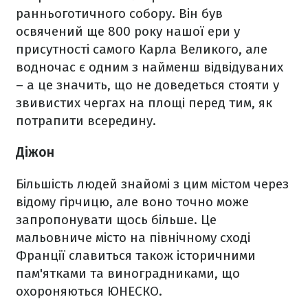
ранньоготичного собору. Він був
освячений ще 800 року нашої ери у
присутності самого Карла Великого, але
водночас є одним з найменш відвідуваних
– а це значить, що не доведеться стояти у
звивистих чергах на площі перед тим, як
потрапити всередину.
Діжон
Більшість людей знайомі з цим містом через
відому гірчицю, але воно точно може
запропонувати щось більше. Це
мальовниче місто на північному сході
Франції славиться також історичними
пам'ятками та виноградниками, що
охороняються ЮНЕСКО.