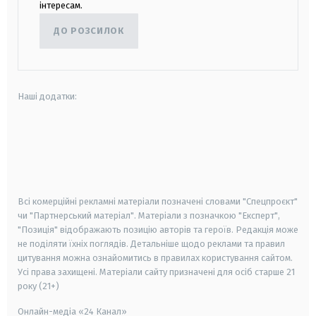
інтересам.
ДО РОЗСИЛОК
Наші додатки:
android
apple
smart tv
samsung smart tv
Всі комерційні рекламні матеріали позначені словами "Спецпроєкт"
чи "Партнерський матеріал". Матеріали з позначкою "Експерт",
"Позиція" відображають позицію авторів та героїв. Редакція може
не поділяти їхніх поглядів. Детальніше щодо реклами та правил
цитування можна ознайомитись в правилах користування сайтом.
Усі права захищені.
Матеріали сайту призначені для осіб старше
21
року (21+)
Онлайн-медіа «24 Канал»