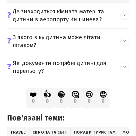
Де знаходиться кімната матері та
❓
дитини в аеропорту Кишинева?
З якого віку дитина може літати
❓
літаком?
Які документи потрібні дитині для
❓
перельоту?
❤️
👍
😁
🤔
😢
😡
0
0
0
0
0
0
Повʼязані теми:
TRAVEL
ЄВРОПА ТА СВІТ
ПОРАДИ ТУРИСТАМ
МОЛД