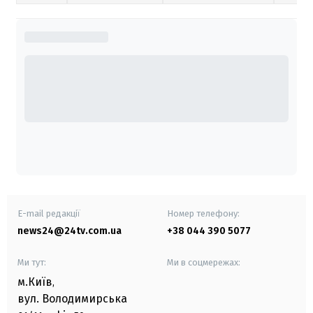
E-mail редакції
Номер телефону:
news24@24tv.com.ua
+38 044 390 5077
Ми тут:
Ми в соцмережах:
м.Київ
,
вул. Володимирська