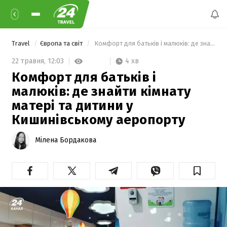
Travel
Європа та світ
 Комфорт для батьків і малюків: де знайти кімнату матері та дитини у Кишинівському аеропорту 
4 хв
22 травня,
12:03
Комфорт для батьків і
малюків: де знайти кімнату
матері та дитини у
Кишинівському аеропорту
Мілена Бордакова