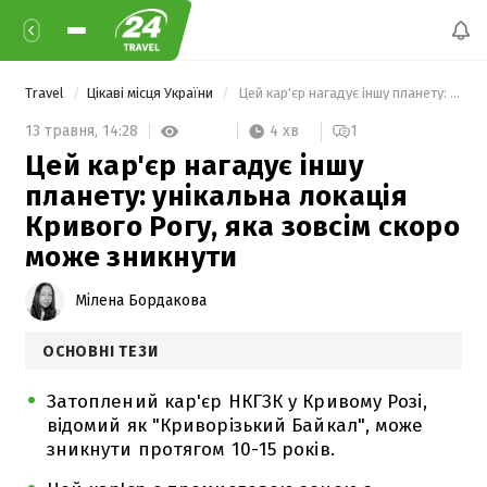
Travel
Цікаві місця України
 Цей кар'єр нагадує іншу планету: унікальна локація Кривого Рогу, яка зовсім скоро може зникнути 
4 хв
13 травня,
14:28
1
Цей кар'єр нагадує іншу
планету: унікальна локація
Кривого Рогу, яка зовсім скоро
може зникнути
Мілена Бордакова
ОСНОВНІ ТЕЗИ
Затоплений кар'єр НКГЗК у Кривому Розі,
відомий як "Криворізький Байкал", може
зникнути протягом 10-15 років.