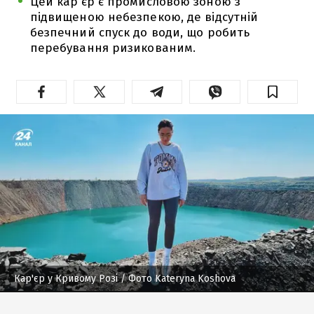
Цей кар'єр є промисловою зоною з
підвищеною небезпекою, де відсутній
безпечний спуск до води, що робить
перебування ризикованим.
Кар'єр у Кривому Розі
/ Фото Kateryna Koshova