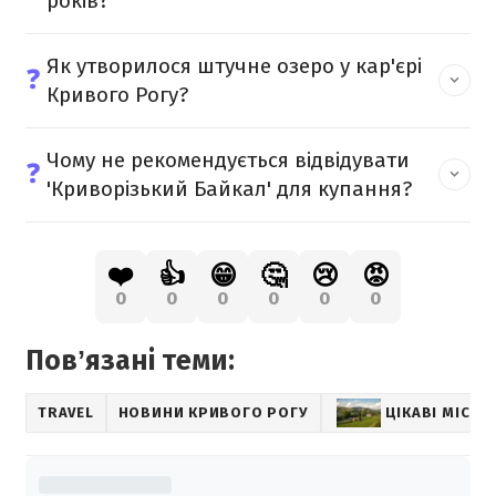
років?
Як утворилося штучне озеро у кар'єрі
❓
Кривого Рогу?
Чому не рекомендується відвідувати
❓
'Криворізький Байкал' для купання?
❤️
👍
😁
🤔
😢
😡
0
0
0
0
0
0
Повʼязані теми:
TRAVEL
НОВИНИ КРИВОГО РОГУ
ЦІКАВІ МІСЦЯ