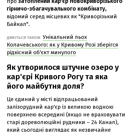
про
затоплений кар'єр Новокриворізького
гірничо-збагачувального комбінату,
відомий серед місцевих як "Криворізький
Байкал".
Унікальний льох
ДИВІТЬСЯ ТАКОЖ
Колачевського: як у Кривому Розі зберігся
рідкісний об'єкт минулого
Як утворилося штучне озеро у
кар'єрі Кривого Рогу та яка
його майбутня доля?
Це єдиний у місті відпрацьований
залізорудний кар'єр із великою водною
поверхнею всередині (якщо не враховувати
старі дореволюційні рудники – 24 Канал),
який сьогодні виглядає як незвичайне