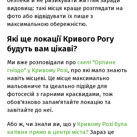
безпеки й не ризикувати життям заради
видовищ: такі місця краще розглядати на
фото або відвідувати їх лише з
максимальною обережністю.
Які ще локації Кривого Рогу
будуть вам цікаві?
Ми вже розповідали про
скелі "Орлине
гніздо" у Кривому Розі
, про які мало знають
навіть місцеві. Це місце максимально
мальовниче та ідеально підійде для
фотосесій з гарними краєвидами, тож
обов'язково запам'ятайте локацію та
завітайте до неї.
Або ж, чи знали ви, що у
Кривому Розі була
катівня прямо в центрі міста?
Зараз це