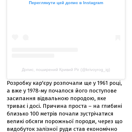
Переглянути цей допис в Instagram
Допис, поширений Кривий Ріг (@krivoyrog_ig)
Розробку кар'єру розпочали ще у 1961 році,
а вже у 1978-му почалося його поступове
засипання відвальною породою, яке
триває і досі. Причина проста – на глибині
близько 100 метрів почали зустрічатися
великі обсяги порожньої породи, через що
видобуток залізної руди став економічно