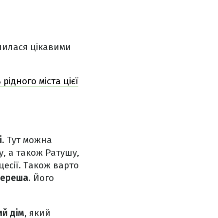
ілилася цікавими
рідного міста цієї
і
. Тут можна
у, а також Ратушу,
цесії. Також варто
кереша
. Його
й дім
, який