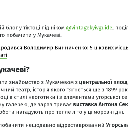
ій блог у тіктоці під ніком
@vintagekyivguide
, под
рто побачити у Мукачеві.
ародився Володимир Винниченко: 5 цікавих місць 
аті
Мукачеві?
чати знайомство з Мукачевом з
центральної площ
ний театр, історія якого тягнеться ще з 1899 рок
оці в стилі неоготики і з елементами угорської се
ну галерею, де зараз триває
виставка Антона Се
роботи нагадують про тепле літо у ці морозні дні.
побачити нещодавно відреставрований
Угорськи