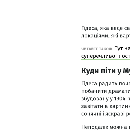
Гідеса, яка веде св
локаціями, які ва
Тут н
ЧИТАЙТЕ ТАКОЖ
суперечливої пост
Куди піти у 
Гідеса радить по
побачити драматич
збудовану у 1904 р
завітати в картин
сонячні і яскраві 
Неподалік можна 