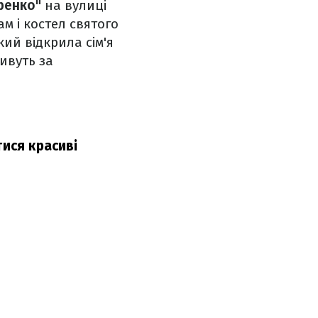
ренко"
на вулиці
м і костел святого
який відкрила сім'я
ивуть за
тися красиві