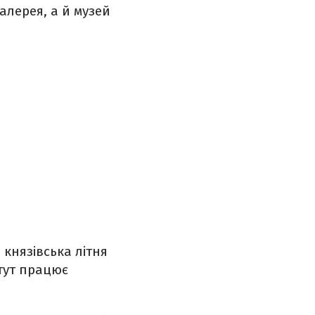
алерея, а й музей
 князівська літня
 тут працює