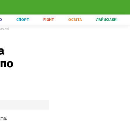
О
СПОРТ
FIGHT
ОСВІТА
ЛАЙФХАКИ
качеві
а
 по
та.