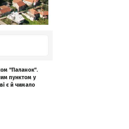
ком "Паланок".
шим пунктом у
ві є й чимало