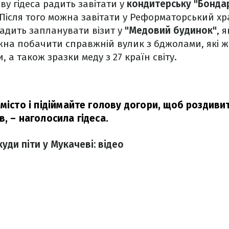
ву гідеса радить завітати у
кондитерську "Бонда
Після того можна завітати у Реформаторський хра
адить запланувати візит у
"Медовий будинок"
, 
жна побачити справжній вулик з бджолами, які ж
 а також зразки меду з 27 країн світу.
місто і підіймайте голову догори, щоб роздиви
в,
– наголосила гідеса.
куди піти у Мукачеві: відео