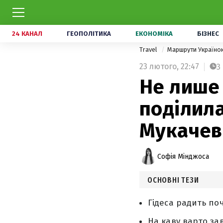
24 КАНАЛ
ГЕОПОЛІТИКА
ЕКОНОМІКА
БІЗНЕС
Travel
Маршрути Україн
23 лютого,
22:47
3
Не лише 
поділил
Мукачев
Софія Мінджоса
ОСНОВНІ ТЕЗИ
Гідеса радить по
На каву варто за