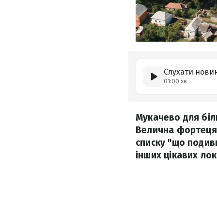
Слухати нови
01:00 хв
Мукачево для біль
Велична фортеця 
списку "що подиви
інших цікавих лок