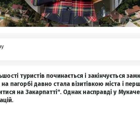
ну
шості туристів починається і закінчується зам
на пагорбі давно стала візитівкою міста і пер
тися на Закарпатті". Однак насправді у Мукаче
ацій.