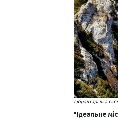
Гібралтарська ске
"Ідеальне мі