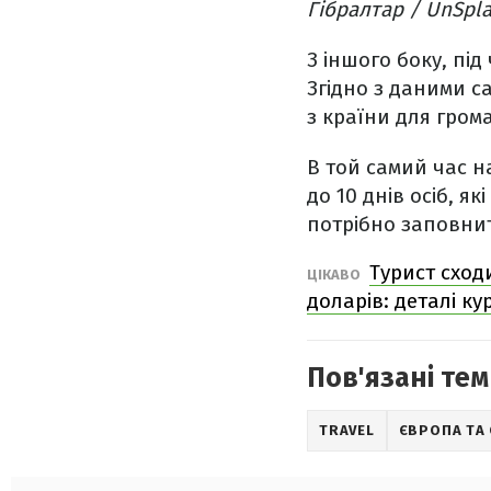
Гібралтар / UnSpl
З іншого боку, під
Згідно з даними с
з країни для гром
В той самий час на
до 10 днів осіб, 
потрібно заповни
Турист сход
ЦІКАВО
доларів: деталі ку
Пов'язані тем
TRAVEL
ЄВРОПА ТА 