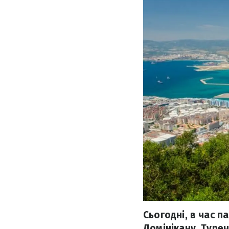
Сьогодні, в час па
Домінікану, Туреч