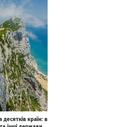
 десятків країн: в
 та інші держави.