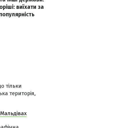
ріші: виїхати за
популярність
о тільки
ка територія,
 Мальдівах
рафічна