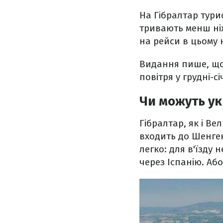
На Гібралтар тури
тривають менш ніж
на рейси в цьому 
Видання пише, що 
повітря у грудні-сі
Чи можуть ук
Гібралтар, як і Ве
входить до Шенген
легко: для в'їзду
через Іспанію. Аб