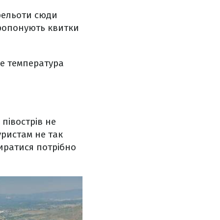
рельоти сюди
 пропонують квитки
же температура
 півострів не
уристам не так
иратися потрібно