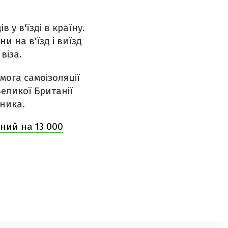
 у в'їзді в країну.
ни на в'їзд і виїзд
віза.
мога самоізоляції
Великої Британії
ника.
аний на 13 000