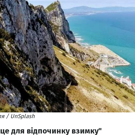
ля / UnSplash
сце для відпочинку взимку"