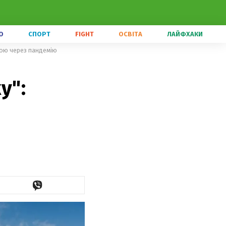
О
СПОРТ
FIGHT
ОСВІТА
ЛАЙФХАКИ
ною через пандемію
у":