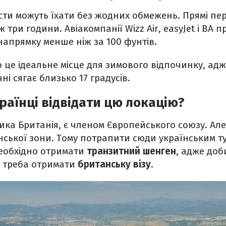
сти можуть їхати без жодних обмежень. Прямі пе
 три години. Авіакомпанії Wizz Air, easyJet і BA
напрямку менше ніж за 100 фунтів.
це ідеальне місце для зимового відпочинку, ад
чні сягає близько 17 градусів.
раїнці відвідати цю локацію?
лика Британія, є членом Європейського союзу. Але
ської зони. Тому потрапити сюди українським т
 необхідно отримати
транзитний шенген
, адже доб
о треба отримати
британську візу
.