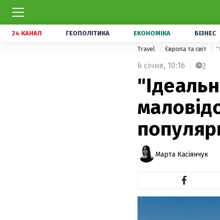
24 КАНАЛ
ГЕОПОЛІТИКА
ЕКОНОМІКА
БІЗНЕС
Travel
Європа та світ
"
6 січня,
10:16
2
"Ідеальн
маловідо
популяр
Марта Касіянчук