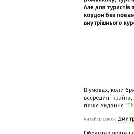
Але для туристів 
кордон без поваж
внутрішнього кур
В умовах, коли бр
всередині країни,
пише видання
"Th
Дмитр
ЧИТАЙТЕ ТАКОЖ
Гібралтар розташо