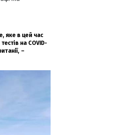
, яке в цей час
 тестів на COVID-
итанії, –