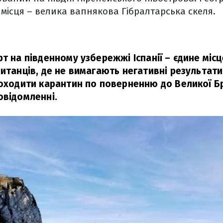
 місця – велика вапнякова Гібралтарська скеля.
т на південному узбережжі Іспанії – єдине місце
итанців, де не вимагають негативні результати
роходити карантин по поверненню до Великої Бр
овідомленні.