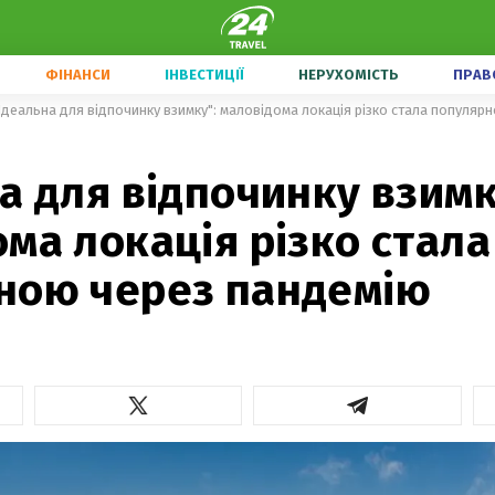
ФІНАНСИ
ІНВЕСТИЦІЇ
НЕРУХОМІСТЬ
ПРАВ
Ідеальна для відпочинку взимку": маловідома локація різко стала популяр
а для відпочинку взимк
ма локація різко стала
ною через пандемію