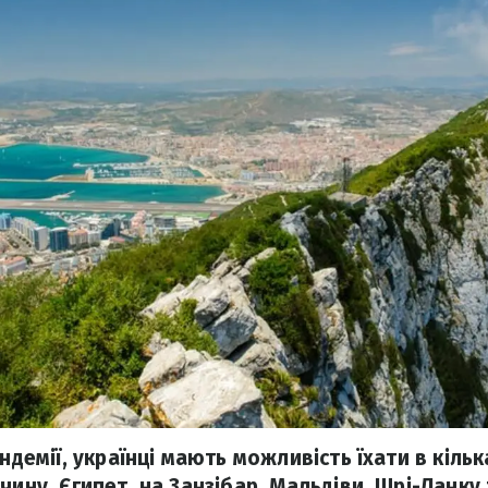
ндемії, українці мають можливість їхати в кілька
чину, Єгипет, на Занзібар, Мальдіви, Шрі-Ланку