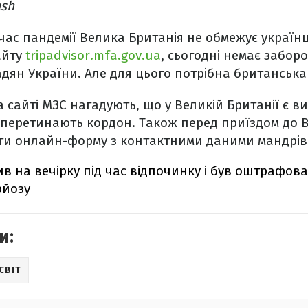
ash
 час пандемії Велика Британія не обмежує українців
айту
tripadvisor.mfa.gov.ua
, сьогодні немає заборо
адян України. Але для цього потрібна британська 
 сайті МЗС нагадують, що у Великій Британії є ви
які перетинають кордон. Також перед приїздом до 
ти онлайн-форму з контактними даними мандрів
ив на вечірку під час відпочинку і був оштрафов
рйозу
и:
СВІТ