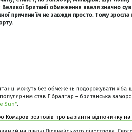
з Великої Британії обмеження ввели значно суво
ної причини їм не завжди просто. Тому зросла 
орту.
итанці можуть без обмежень подорожувати хіба щ
 популярним став Гібралтар – британська заморсь
e Sun"
.
о Комаров розповів про варіанти відпочинку на
ваний на півдні Піренейського півострова. Геог