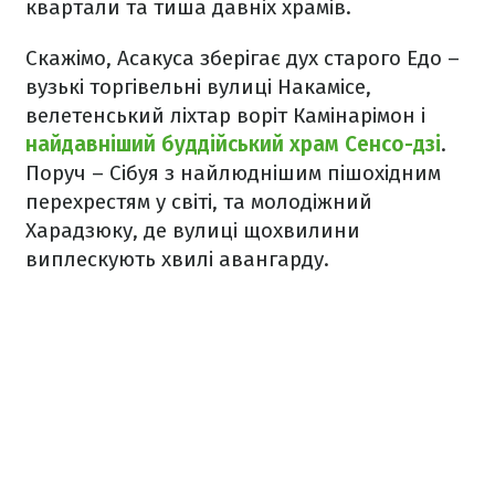
квартали та тиша давніх храмів.
Скажімо, Асакуса зберігає дух старого Едо –
вузькі торгівельні вулиці Накамісе,
велетенський ліхтар воріт Камінарімон і
найдавніший буддійський храм Сенсо-дзі
.
Поруч – Сібуя з найлюднішим пішохідним
перехрестям у світі, та молодіжний
Харадзюку, де вулиці щохвилини
виплескують хвилі авангарду.