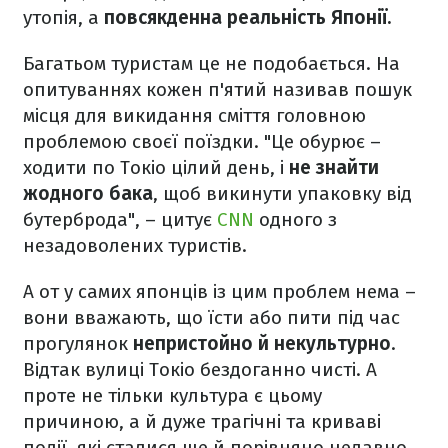
утопія, а
повсякденна реальність Японії.
Багатьом туристам це не подобається. На
опитуваннях кожен п'ятий називав пошук
місця для викидання сміття головною
проблемою своєї поїздки. "Це обурює –
ходити по Токіо цілий день, і
не знайти
жодного бака
, щоб викинути упаковку від
бутерброда", – цитує
CNN
одного з
незадоволених туристів.
А от у самих японців із цим проблем нема –
вони вважають, що їсти або пити під час
прогулянок
непристойно й некультурно
.
Відтак вулиці Токіо бездоганно чисті. А
проте не тільки культура є цьому
причиною, а й дуже трагічні та криваві
події, які сталися ще й порівняно недавно.