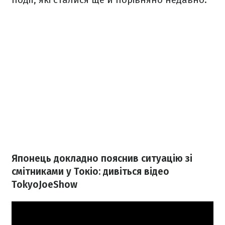
Японець докладно пояснив ситуацію зі
смітниками у Токіо: дивіться відео
TokyoJoeShow