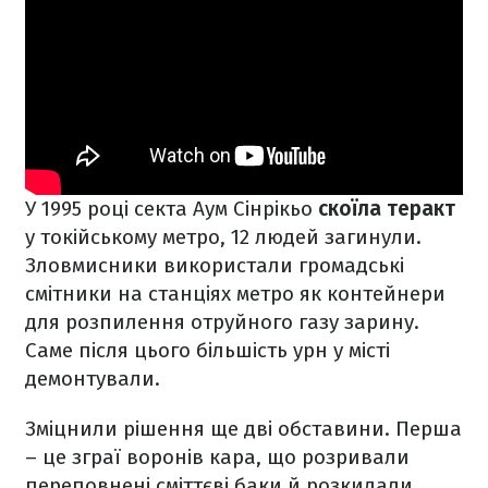
У 1995 році секта Аум Сінрікьо
скоїла теракт
у токійському метро, 12 людей загинули.
Зловмисники використали громадські
смітники на станціях метро як контейнери
для розпилення отруйного газу зарину.
Саме після цього більшість урн у місті
демонтували.
Зміцнили рішення ще дві обставини. Перша
– це зграї воронів кара, що розривали
переповнені сміттєві баки й розкидали