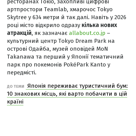
ресторанах Токіо, захопливі цифрові
артпростори Teamlab, хмарочос Tokyo
Skytree у 634 метри й так далі. Навіть у 2026
році місто відкрило одразу
кілька нових
атракцій
, як зазначає
allabout.co.jp
–
культурний центр Tokyo Dream Park на
острові Одайба, музей оповідей MoN
Takanawa та перший у Японії тематичний
парк про покемонів PokéPark Kanto у
передмісті.
Японія переживає туристичний бум:
ДО ТЕМИ
10 знакових місць, які варто побачити в цій
країні