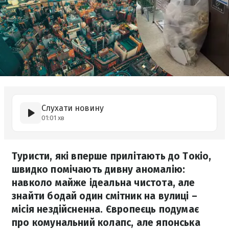
Слухати новину
01:01 хв
Туристи, які вперше прилітають до Токіо,
швидко помічають дивну аномалію:
навколо майже ідеальна чистота, але
знайти бодай один смітник на вулиці –
місія нездійсненна. Європеєць подумає
про комунальний колапс, але японська