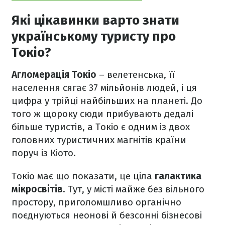
Які цікавинки варто знати
українському туристу про
Токіо?
Агломерація Токіо
– велетенська, її
населення сягає 37 мільйонів людей, і ця
цифра у трійці найбільших на планеті. До
того ж щороку сюди прибувають дедалі
більше туристів, а Токіо є одним із двох
головних туристичних магнітів країни
поруч із Кіото.
Токіо має що показати, це ціла
галактика
мікросвітів
. Тут, у місті майже без вільного
простору, приголомшливо органічно
поєднуються неонові й безсонні бізнесові