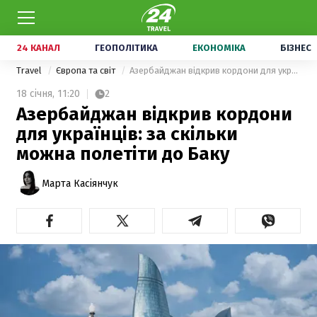
24 КАНАЛ
ГЕОПОЛІТИКА
ЕКОНОМІКА
БІЗНЕС
Travel
Європа та світ
Азербайджан відкрив кордони для українців: за скільки можна полетіти до Баку
18 січня,
11:20
2
Азербайджан відкрив кордони
для українців: за скільки
можна полетіти до Баку
Марта Касіянчук