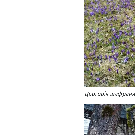
Цьогоріч шафрани 