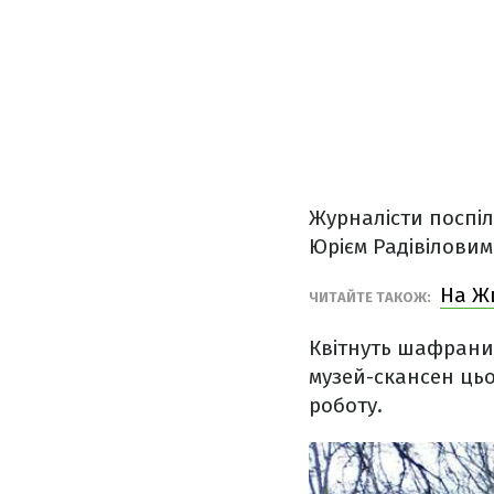
Журналісти поспі
Юрієм Радівіловим
На Жи
ЧИТАЙТЕ ТАКОЖ:
Квітнуть шафрани 
музей-скансен цьо
роботу.