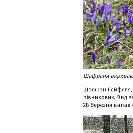
Шафрани вкривають
Шафран Гейфеля, 
півникових. Вид з
28 березня випав 