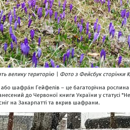
 велику територію \ Фото з Фейсбук сторінки Ю
або шафра́н Гейфелів – це багаторічна рослин
анесений до Червоної книги України у статусі "Н
сніг на Закарпатті та вкрив шафрани.