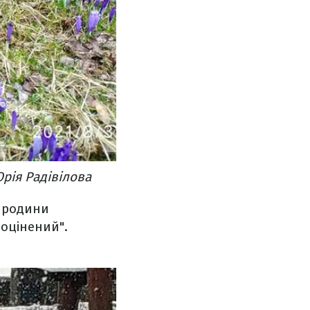
рія Радівілова
а родини
еоцінений".