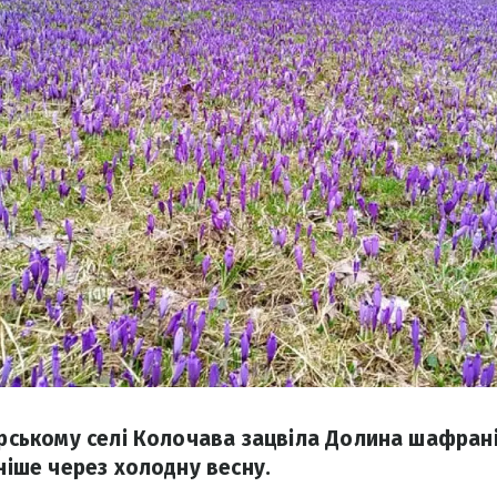
ірському селі Колочава зацвіла Долина шафранів
зніше через холодну весну.