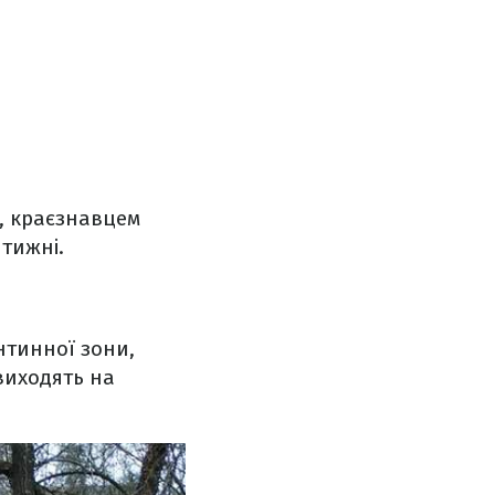
, краєзнавцем
 тижні.
нтинної зони,
виходять на