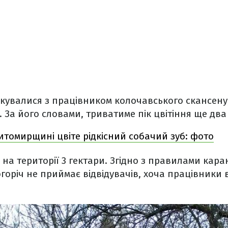
лкувалися з працівником колочавського скансену
. За його словами, триватиме пік цвітіння ще два
томирщині цвіте рідкісний собачий зуб: фото
на території 3 гектари. Згідно з правилами кара
горіч не приймає відвідувачів, хоча працівники 