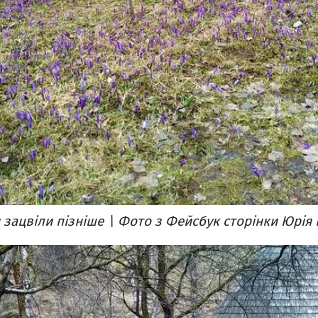
зацвіли пізніше \ Фото з Фейсбук сторінки Юрія 