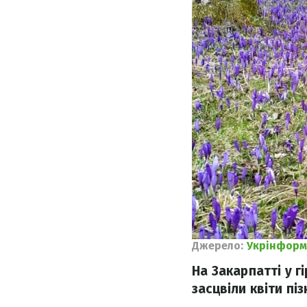
Джерело:
Укрінформ
На Закарпатті у г
засцвіли квіти пі