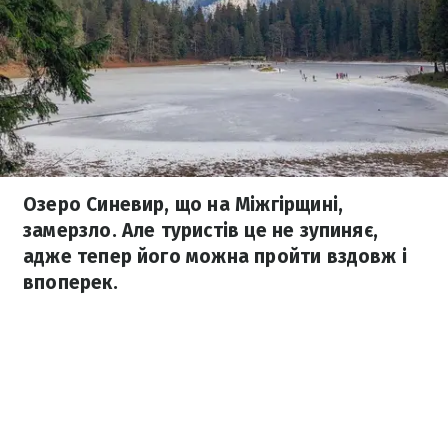
Озеро Синевир, що на Міжгірщині,
замерзло. Але туристів це не зупиняє,
адже тепер його можна пройти вздовж і
впоперек.