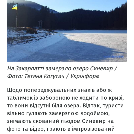
На Закарпатті замерзло озеро Синевир /
Фото: Тетяна Когутич / Укрінформ
Щодо попереджувальних знаків або ж
табличок із забороною не ходити по кризі,
то вони відсутні біля озера. Відтак, туристи
вільно гуляють замерзлою водоймою,
знімають скований льодом Синевир на
фото та відео, грають в імпровізований