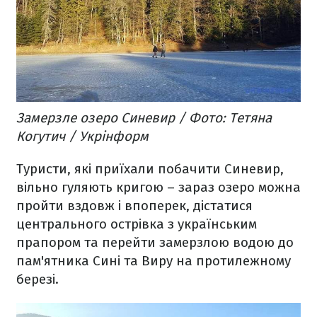
Замерзле озеро Синевир / Фото: Тетяна
Когутич / Укрінформ
Туристи, які приїхали побачити Синевир,
вільно гуляють кригою – зараз озеро можна
пройти вздовж і впоперек, дістатися
центрального острівка з українським
прапором та перейти замерзлою водою до
пам'ятника Сині та Виру на протилежному
березі.