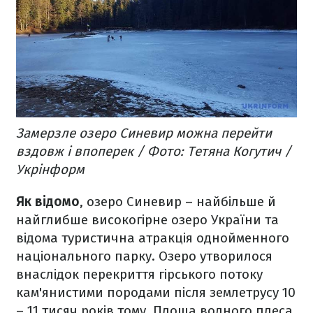
Замерзле озеро Синевир можна перейти
вздовж і впоперек / Фото: Тетяна Когутич /
Укрінформ
Як відомо
, озеро Синевир – найбільше й
найглибше високогірне озеро України та
відома туристична атракція однойменного
національного парку. Озеро утворилося
внаслідок перекриття гірського потоку
кам'янистими породами після землетрусу 10
– 11 тисяч років тому. Площа водного плеса