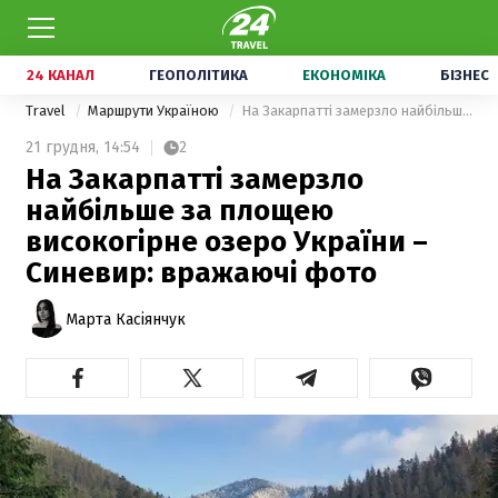
24 КАНАЛ
ГЕОПОЛІТИКА
ЕКОНОМІКА
БІЗНЕС
Travel
Маршрути Україною
На Закарпатті замерзло найбільше за площею високогірне озеро України – Синевир: вражаючі фото
21 грудня,
14:54
2
На Закарпатті замерзло
найбільше за площею
високогірне озеро України –
Синевир: вражаючі фото
Марта Касіянчук