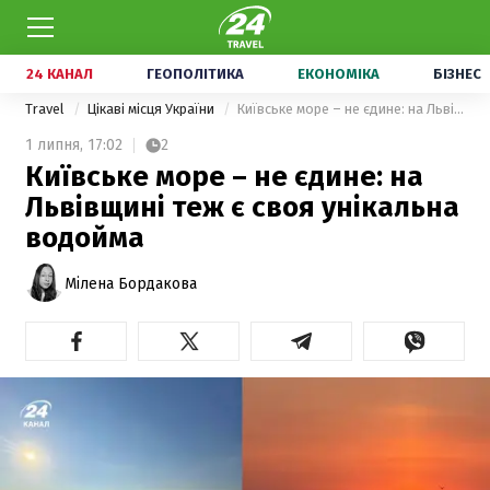
24 КАНАЛ
ГЕОПОЛІТИКА
ЕКОНОМІКА
БІЗНЕС
Travel
Цікаві місця України
Київське море – не єдине: на Львівщині теж є своя унікальна водойма
1 липня,
17:02
2
Київське море – не єдине: на
Львівщині теж є своя унікальна
водойма
Мілена Бордакова