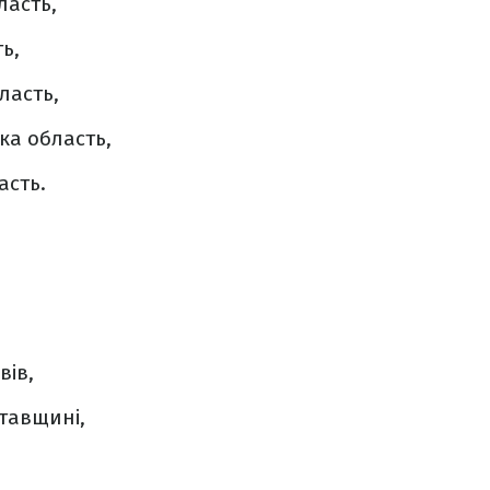
ласть,
ь,
ласть,
ка область,
асть.
вів,
тавщині,