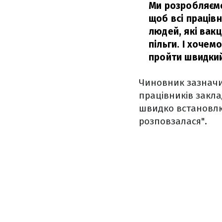
Ми розробляємо
щоб всі праців
людей, які вакц
пільги. І хочем
пройти швидкий
Чиновник зазначи
працівників закла
швидко встановлюв
розповзалася".