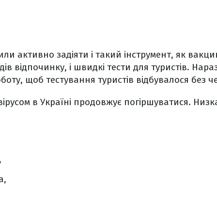
или активно задіяти і такий інструмент, як вакц
ів відпочинку, і швидкі тести для туристів. Нара
боту, щоб тестування туристів відбувалося без че
вірусом в Україні продовжує погіршуватися. Низк
,
а,
,