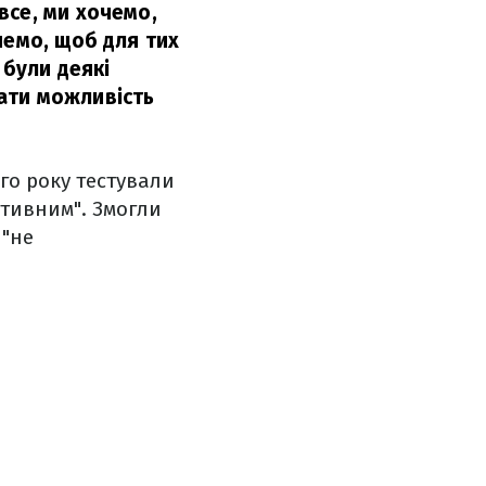
все, ми хочемо,
чемо, щоб для тих
 були деякі
дати можливість
о року тестували
итивним". Змогли
 "не