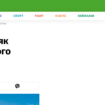
О
СПОРТ
FIGHT
ОСВІТА
ЛАЙФХАКИ
езону
як
ого