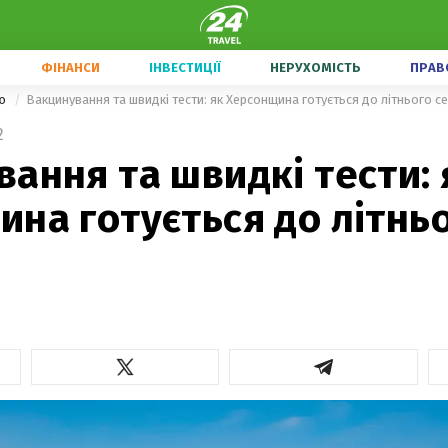
ФІНАНСИ
ІНВЕСТИЦІЇ
НЕРУХОМІСТЬ
ПРАВ
ою
Вакцинування та швидкі тести: як Херсонщина готується до літнього с
2
ання та швидкі тести: 
на готується до літнь