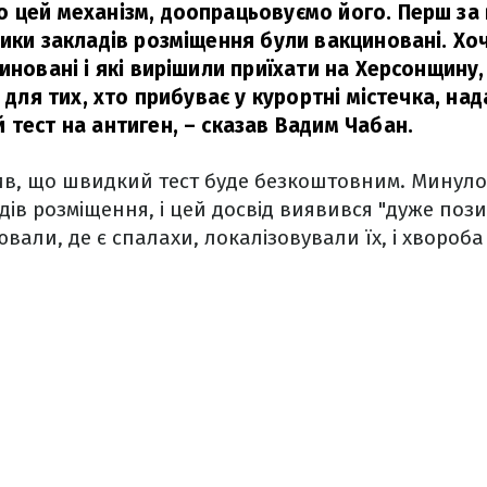
 цей механізм, доопрацьовуємо його. Перш за 
ники закладів розміщення були вакциновані. Хо
иновані і які вирішили приїхати на Херсонщину,
о для тих, хто прибуває у курортні містечка, на
 тест на антиген,
– сказав Вадим Чабан.
в, що швидкий тест буде безкоштовним. Минулог
дів розміщення, і цей досвід виявився "дуже поз
али, де є спалахи, локалізовували їх, і хвороба