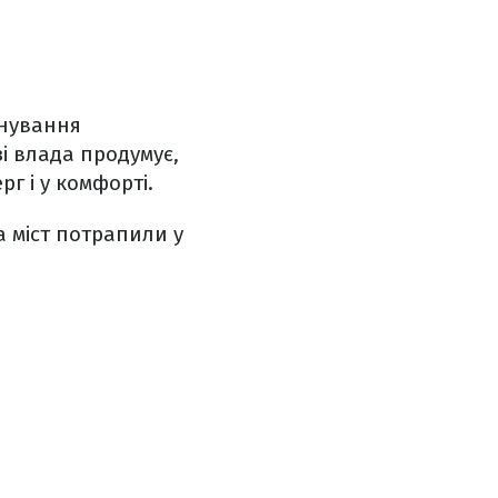
инування
зі влада продумує,
рг і у комфорті.
а міст потрапили у