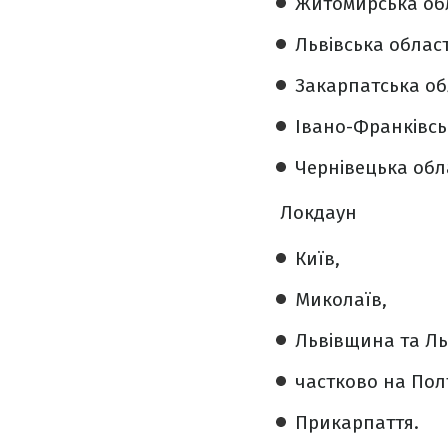
Житомирська об
Львівська област
Закарпатська об
Івано-Франківсь
Чернівецька обл
Локдаун
Київ,
Миколаїв,
Львівщина та Ль
частково на Пол
Прикарпаття.