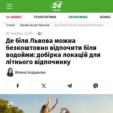
24 КАНАЛ
ГЕОПОЛІТИКА
ЕКОНОМІКА
БІЗНЕС
Travel
Цікаві місця України
Де біля Львова можна безкоштовно відпочити біля водойми: добірка локацій для літнього відпочинку
20 червня,
22:35
2
Де біля Львова можна
безкоштовно відпочити біля
водойми: добірка локацій для
літнього відпочинку
Мілена Бордакова