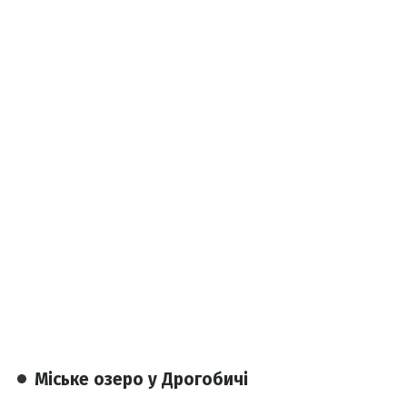
Міське озеро у Дрогобичі