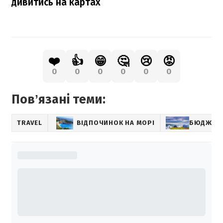
дивитись на картах
❤️
👍
😁
🤔
😢
😡
0
0
0
0
0
0
Повʼязані теми:
TRAVEL
ВІДПОЧИНОК НА МОРІ
БЮДЖЕТН