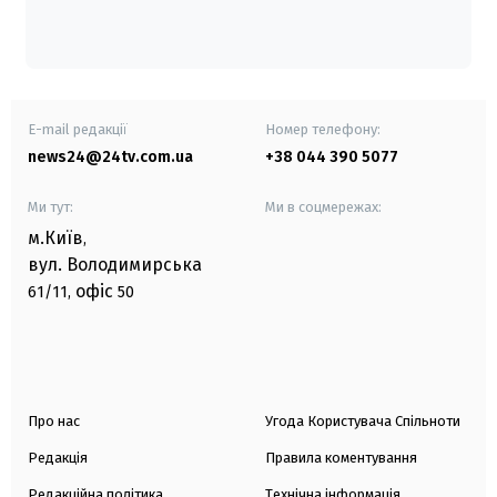
E-mail редакції
Номер телефону:
news24@24tv.com.ua
+38 044 390 5077
Ми тут:
Ми в соцмережах:
м.Київ
,
вул. Володимирська
офіс
61/11,
50
Про нас
Угода Користувача Спільноти
Редакція
Правила коментування
Редакційна політика
Технічна інформація