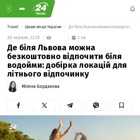
Travel
Цікаві місця України
 Де біля Львова можна безкоштовно відпочити біля водойми: добірка локацій для літнього відпочинку 
2 хв
20 червня,
22:35
Де біля Львова можна
безкоштовно відпочити біля
водойми: добірка локацій для
літнього відпочинку
Мілена Бордакова