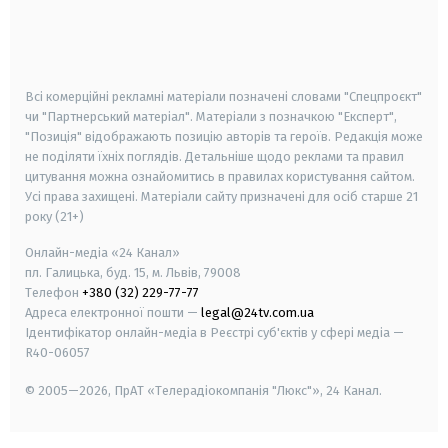
android
apple
smart tv
samsung smart tv
Всі комерційні рекламні матеріали позначені словами "Спецпроєкт"
чи "Партнерський матеріал". Матеріали з позначкою "Експерт",
"Позиція" відображають позицію авторів та героїв. Редакція може
не поділяти їхніх поглядів. Детальніше щодо реклами та правил
цитування можна ознайомитись в правилах користування сайтом.
Усі права захищені.
Матеріали сайту призначені для осіб старше
21
року (21+)
Онлайн-медіа «24 Канал»
пл. Галицька, буд. 15, м. Львів, 79008
Телефон
+380 (32) 229-77-77
Адреса електронної пошти —
legal@24tv.com.ua
Ідентифікатор онлайн-медіа в Реєстрі суб'єктів у сфері медіа —
R40-06057
© 2005—2026,
ПрАТ «Телерадіокомпанія "Люкс"», 24 Канал.