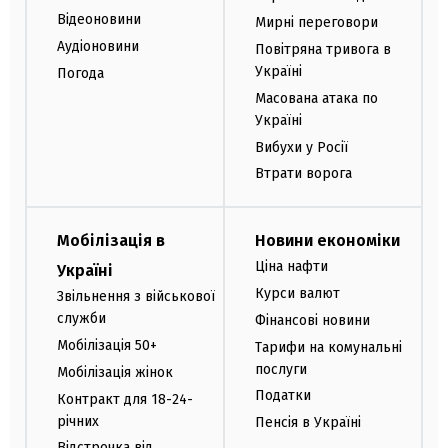
Відеоновини
Мирні переговори
Аудіоновини
Повітряна тривога в
Україні
Погода
Масована атака по
Україні
Вибухи у Росії
Втрати ворога
Мобілізація в
Новини економіки
Ціна нафти
Україні
Курси валют
Звільнення з військової
служби
Фінансові новини
Мобілізація 50+
Тарифи на комунальні
послуги
Мобілізація жінок
Податки
Контракт для 18-24-
річних
Пенсія в Україні
Відстрочка від