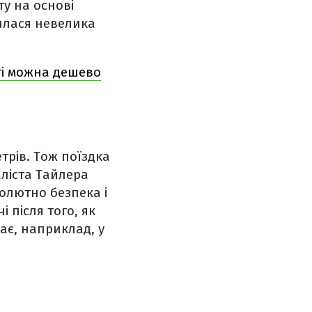
ту на основі
вилася невелика
рті можна дешево
трів. Тож поїздка
аліста Тайлера
олютно безпека і
 після того, як
ває, наприклад, у