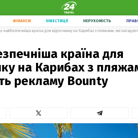
ФІНАНСИ
ІНВЕСТИЦІЇ
НЕРУХОМІСТЬ
ПРАВ
е найбезпечніша країна для відпочинку на Карибах з пляжами, які нагадую
езпечніша країна для
ку на Карибах з пляжам
ть рекламу Bounty