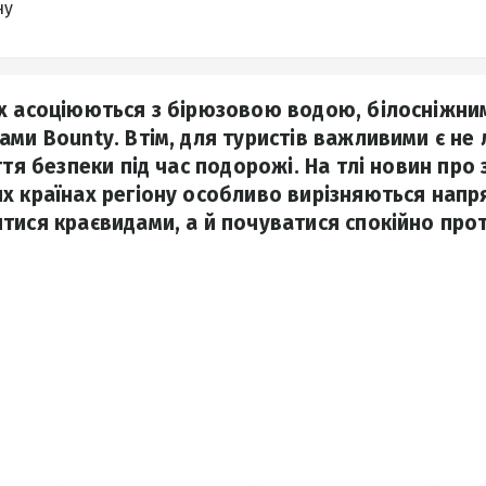
ну
х асоціюються з бірюзовою водою, білосніжним
ами Bounty. Втім, для туристів важливими є не
ття безпеки під час подорожі. На тлі новин про 
х країнах регіону особливо вирізняються напр
тися краєвидами, а й почуватися спокійно про