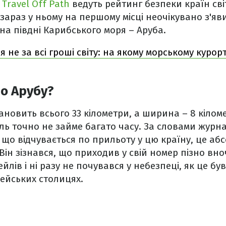
я
Travel Off Path
ведуть рейтинг безпеки країн сві
 І зараз у ньому на першому місці неочікувано з'я
на півдні Карибського моря – Аруба.
ія не за всі гроші світу: на якому морському куро
о Арубу?
новить всього 33 кілометри, а ширина – 8 кіломе
ель точно не займе багато часу. За словами журн
що відчувається по прильоту у цю країну, це абс
ін зізнався, що приходив у свій номер пізно вночі
йлів і ні разу не почувався у небезпеці, як це бу
ейських столицях.