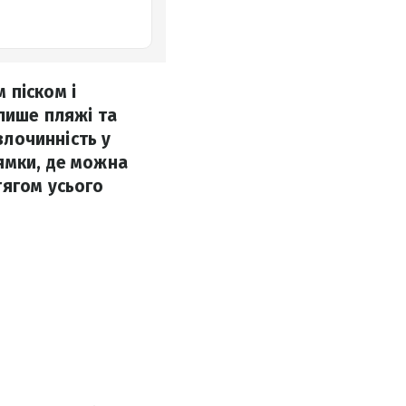
 піском і
 лише пляжі та
злочинність у
ямки, де можна
тягом усього