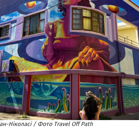
ан-Ніколасі / Фото Travel Off Path