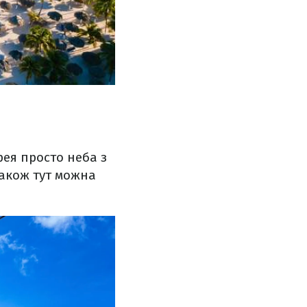
рея просто неба з
Також тут можна