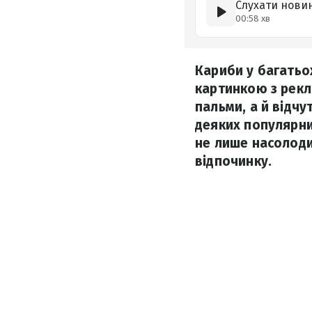
Слухати нови
00:58 хв
Кариби у багатьо
картинкою з рекл
пальми, а й відчу
деяких популярни
не лише насолоди
відпочинку.