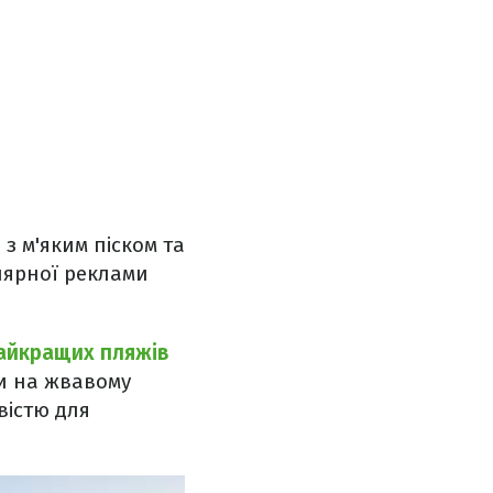
з м'яким піском та
лярної реклами
айкращих пляжів
ти на жвавому
вістю для