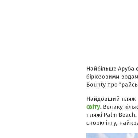
Найбільше Аруба с
бірюзовими водами
Bounty про "райсь
Найдовший пляж к
світу
.
Велику кільк
пляжі Palm Beach.
снорклінгу, найкра