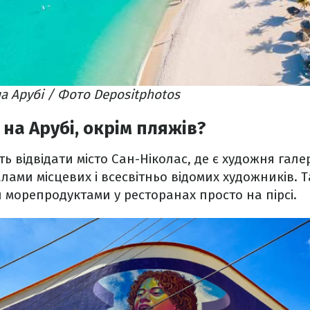
а Арубі / Фото Depositphotos
на Арубі, окрім пляжів?
ь відвідати місто Сан-Ніколас, де є художня гале
ами місцевих і всесвітньо відомих художників. 
 морепродуктами у ресторанах просто на пірсі.