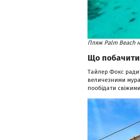
Пляж Palm Beach н
Що побачити 
Тайлер Фокс радит
величезними мурал
пообідати свіжими