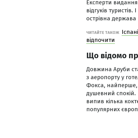
Експерти виданн
відгуків туристів.
острівна держава 
Іспан
ЧИТАЙТЕ ТАКОЖ
відпочити
Що відомо пр
Довжина Аруби ста
з аеропорту у гот
Фокса, найперше, 
душевний спокій. В
випив кілька кокте
популярних європ