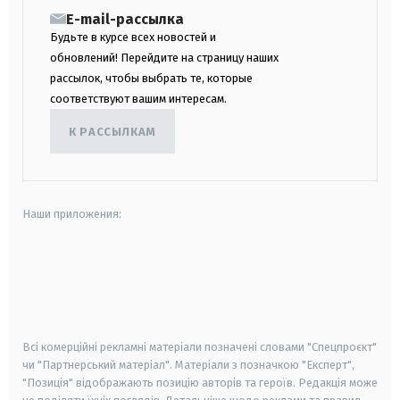
E-mail-рассылка
Будьте в курсе всех новостей и
обновлений! Перейдите на страницу наших
рассылок, чтобы выбрать те, которые
соответствуют вашим интересам.
К РАССЫЛКАМ
Наши приложения:
android
apple
smart tv
samsung smart tv
Всі комерційні рекламні матеріали позначені словами "Спецпроєкт"
чи "Партнерський матеріал". Матеріали з позначкою "Експерт",
"Позиція" відображають позицію авторів та героїв. Редакція може