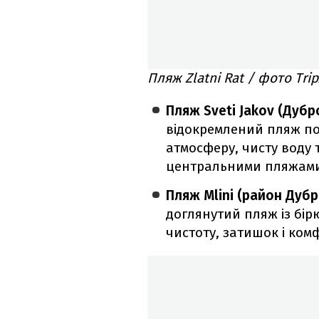
Пляж Zlatni Rat / фото Trip
Пляж Sveti Jakov (Дубр
відокремлений пляж пор
атмосферу, чисту воду 
центральними пляжам
Пляж Mlini (район Дуб
доглянутий пляж із бір
чистоту, затишок і ком