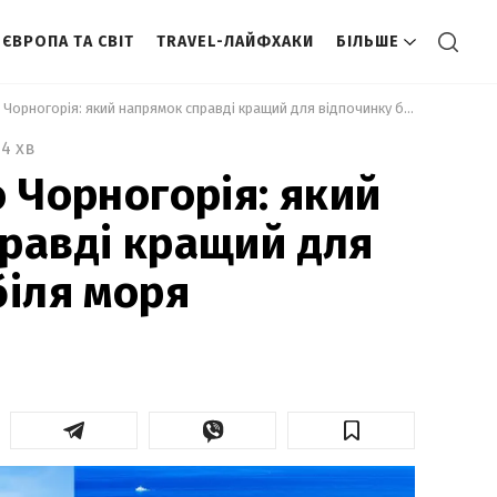
ЄВРОПА ТА СВІТ
TRAVEL-ЛАЙФХАКИ
БІЛЬШЕ
 Хорватія або Чорногорія: який напрямок справді кращий для відпочинку біля моря 
4 хв
о Чорногорія: який
равді кращий для
біля моря