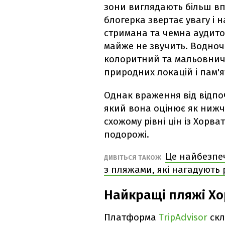
зони виглядають більш в
блогерка звертає увагу і н
стримана та чемна аудито
майже не звучить. Водноч
колоритний та мальовничи
природних локацій і пам'я
Однак враження від відпочи
який вона оцінює як нижч
схожому рівні цін із Хорв
подорожі.
Це найбезпе
ДИВІТЬСЯ ТАКОЖ
з пляжами, які нагадують
Найкращі пляжі Хо
Платформа
TripAdvisor
скл