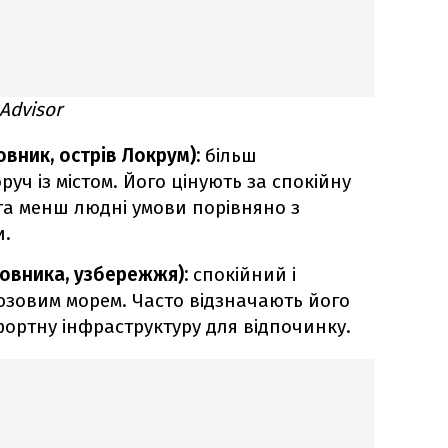
Advisor
овник, острів Локрум):
більш
уч із містом. Його цінують за спокійну
та менш людні умови порівняно з
и.
ровника, узбережжя):
спокійний і
юзовим морем. Часто відзначають його
фортну інфраструктуру для відпочинку.