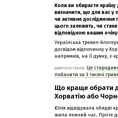
Коли ви обираєте країну
визначити, що для вас у 
чи активне дослідження п
цього залежить, чи стане
відповідною вашим очіку
Українська тревел-блоге
досвідом відпочинку у Хорв
напрямків, на її думку, є
Це стародавн
ДИВІТЬСЯ ТАКОЖ
побачити за 3 тисячі гриве
Що краще обрати д
Хорватію або Чорн
Юлія відвідувала обидві кр
жила певний час. Проте д