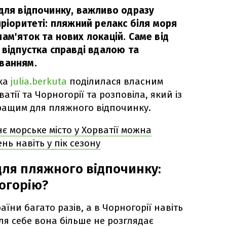
 для відпочинку, важливо одразу
пріоритеті: пляжний релакс біля моря
ам'яток та нових локацій. Саме від
 відпустка справді вдалою та
ванням.
рка
julia.berkuta
поділилася власним
атії та Чорногорії та розповіла, який із
 кращим для пляжного відпочинку.
є морське місто у Хорватії можна
нь навіть у пік сезону
ля пляжного відпочинку:
огорію?
аїни багато разів, а в Чорногорії навіть
ля себе вона більше не розглядає