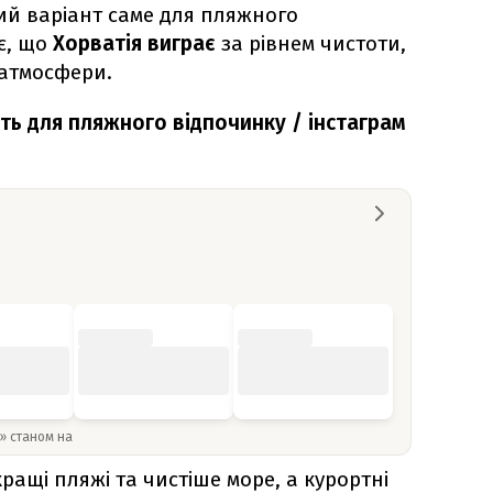
й варіант саме для пляжного
є, що
Хорватія виграє
за рівнем чистоти,
 атмосфери.
ить для пляжного відпочинку / інстаграм
y» станом на
 кращі пляжі та чистіше море, а курортні