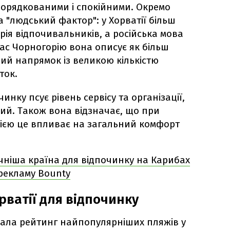
порядкованими і спокійними. Окремо
а "людський фактор": у Хорватії більш
рія відпочивальників, а російська мова
ас Чорногорію вона описує як більш
й напрямок із великою кількістю
ток.
нку псує рівень сервісу та організації,
ий. Також вона відзначає, що при
атією це впливає на загальний комфорт
чніша країна для відпочинку на Карибах
 рекламу Bounty
рватії для відпочинку
ала рейтинг найпопулярніших пляжів у