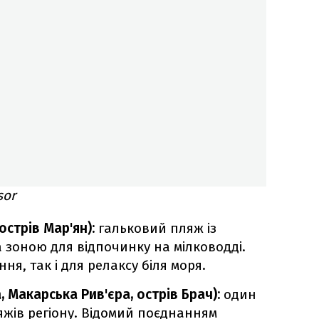
sor
острів Мар'ян):
гальковий пляж із
 зоною для відпочинку на мілководді.
ня, так і для релаксу біля моря.
, Макарська Рив'єра, острів Брач):
один
яжів регіону. Відомий поєднанням