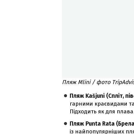
Пляж Mlini / фото TripAdvi
Пляж Kašjuni (Спліт, пів
гарними краєвидами та
Підходить як для плаван
Пляж Punta Rata (Брела
із найпопулярніших пл