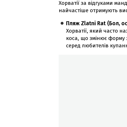
Хорватії за відгуками манд
найчастіше отримують висо
Пляж Zlatni Rat (Бол, о
Хорватії, який часто н
коса, що змінює форму 
серед любителів купанн