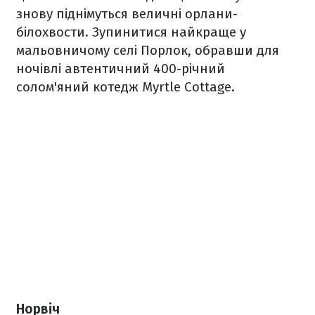
знову піднімуться величні орлани-
білохвости. Зупинитися найкраще у
мальовничому селі Порлок, обравши для
ночівлі автентичний 400-річний
солом'яний котедж Myrtle Cottage.
Норвіч