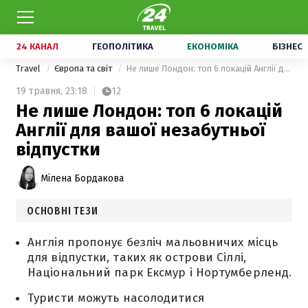
24 КАНАЛ
ГЕОПОЛІТИКА
ЕКОНОМІКА
БІЗНЕС
Travel
Європа та світ
Не лише Лондон: топ 6 локацій Англії для вашої незабутньої відпустки
19 травня,
23:18
12
Не лише Лондон: топ 6 локацій
Англії для вашої незабутньої
відпустки
Мілена Бордакова
ОСНОВНІ ТЕЗИ
Англія пропонує безліч мальовничих місць
для відпустки, таких як острови Сіллі,
Національний парк Ексмур і Нортумберленд.
Туристи можуть насолодитися