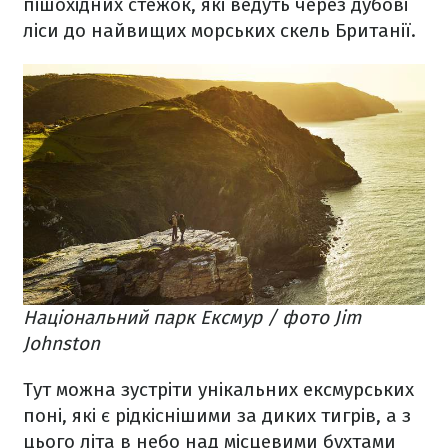
пішохідних стежок, які ведуть через дубові
ліси до найвищих морських скель Британії.
Національний парк Ексмур / фото Jim
Johnston
Тут можна зустріти унікальних ексмурських
поні, які є рідкіснішими за диких тигрів, а з
цього літа в небо над місцевими бухтами