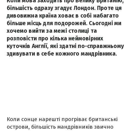
Коли мова заходить про Велику Британію,
більшість одразу згадує Лондон. Проте ця
дивовижна країна ховає в собі набагато
більше місць для подорожей. Сьогодні ми
хочемо вийти за межі столиці та
розповісти про кілька неймовірних
куточків Англії, які здатні по-справжньому
здивувати в себе кожного мандрівника.
Коли сонце нарешті прогріває британські
острови, більшість мандрівників звично