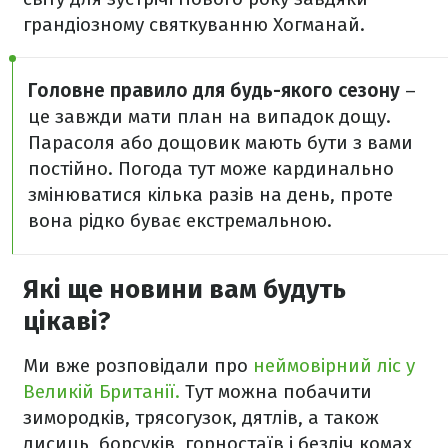
грандіозному святкуванню Хогманай.
Головне правило для будь-якого сезону
–
це завжди мати план на випадок дощу.
Парасоля або дощовик мають бути з вами
постійно. Погода тут може кардинально
змінюватися кілька разів на день, проте
вона рідко буває екстремальною.
Які ще новини вам будуть
цікаві?
Ми вже розповідали про
неймовірний ліс у
Великій Британії.
Тут можна побачити
зимородків, трясогузок, дятлів, а також
лисиць, борсуків, горностаїв і безліч комах