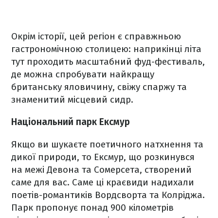
Окрім історії, цей регіон є справжньою
гастрономічною столицею: наприкінці літа
тут проходить масштабний фуд-фестиваль,
де можна спробувати найкращу
британську яловичину, свіжу спаржу та
знаменитий місцевий сидр.
Національний парк Ексмур
Якщо ви шукаєте поетичного натхнення та
дикої природи, то Ексмур, що розкинувся
на межі Девона та Сомерсета, створений
саме для вас. Саме ці краєвиди надихали
поетів-романтиків Вордсворта та Колріджа.
Парк пропонує понад 900 кілометрів