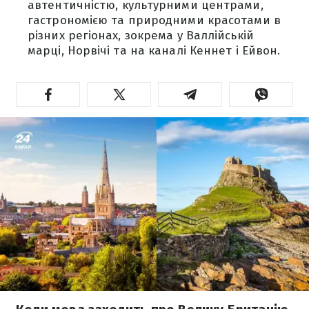
автентичністю, культурними центрами,
гастрономією та природними красотами в
різних регіонах, зокрема у Валлійській
марці, Норвічі та на каналі Кеннет і Ейвон.