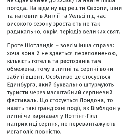
не сідає майже до 22:30!) та найтепліша
погода. На відміну від решти Європи, ціни
та натовпи в Англії та Уельсі під час
високого сезону зростають не так
радикально, окрім періодів великих свят.
Проте Шотландія – зовсім інша справа:
хоча вона й не здається переповненою,
кількість готелів та ресторанів там
обмежена, тому в липні та серпні вони
забиті вщент. Особливо це стосується
Единбурга, який буквально штурмують
туристи через масштабний серпневий
фестиваль. Що стосується Лондона, то
навіть такі грандіозні події, як Вімблдон у
липні чи карнавал у Ноттінг-Гілл
наприкінці серпня, не перевантажують
мегаполіс повністю.