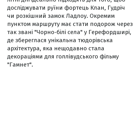
досліджувати руїни фортець Клан, Гудріч
чи розкішний замок Ладлоу. Окремим
пунктом маршруту має стати подорож через
так звані "Чорно-білі села" у Герефордширі,
де збереглася унікальна тюдорівська
архітектура, яка нещодавно стала
декораціями для голлівудського фільму
"Гамнет".