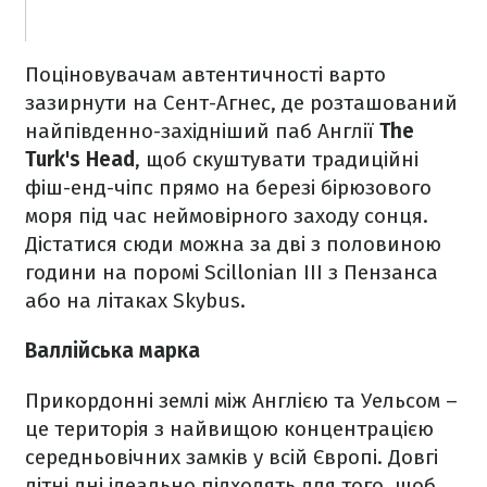
Поціновувачам автентичності варто
зазирнути на Сент-Агнес, де розташований
найпівденно-західніший паб Англії
The
Turk's Head
, щоб скуштувати традиційні
фіш-енд-чіпс прямо на березі бірюзового
моря під час неймовірного заходу сонця.
Дістатися сюди можна за дві з половиною
години на поромі Scillonian III з Пензанса
або на літаках Skybus.
Валлійська марка
Прикордонні землі між Англією та Уельсом –
це територія з найвищою концентрацією
середньовічних замків у всій Європі. Довгі
літні дні ідеально підходять для того, щоб