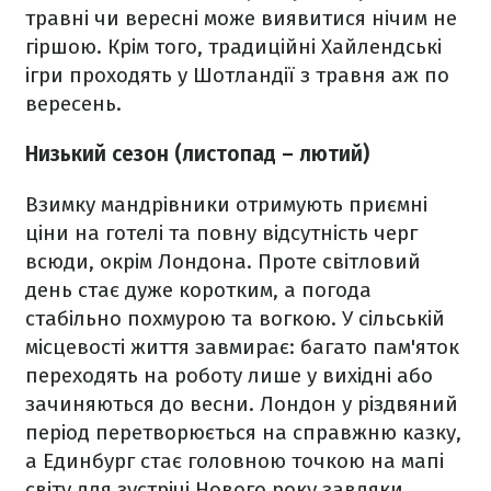
травні чи вересні може виявитися нічим не
гіршою. Крім того, традиційні Хайлендські
ігри проходять у Шотландії з травня аж по
вересень.
Низький сезон (листопад – лютий)
Взимку мандрівники отримують приємні
ціни на готелі та повну відсутність черг
всюди, окрім Лондона. Проте світловий
день стає дуже коротким, а погода
стабільно похмурою та вогкою. У сільській
місцевості життя завмирає: багато пам'яток
переходять на роботу лише у вихідні або
зачиняються до весни. Лондон у різдвяний
період перетворюється на справжню казку,
а Единбург стає головною точкою на мапі
світу для зустрічі Нового року завдяки