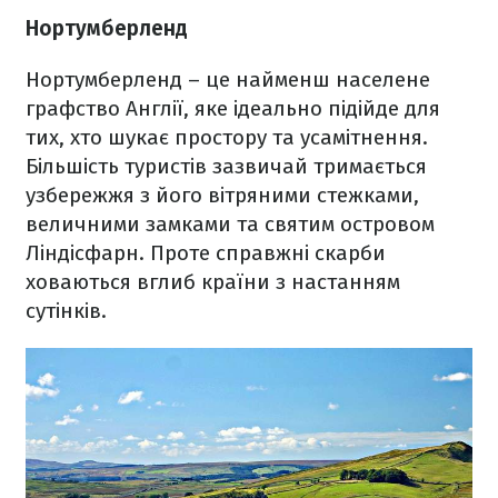
Нортумберленд
Нортумберленд – це найменш населене
графство Англії, яке ідеально підійде для
тих, хто шукає простору та усамітнення.
Більшість туристів зазвичай тримається
узбережжя з його вітряними стежками,
величними замками та святим островом
Ліндісфарн. Проте справжні скарби
ховаються вглиб країни з настанням
сутінків.