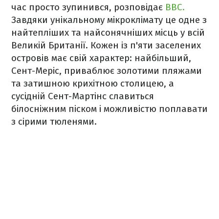
час просто зупинився, розповідає
BBC.
Завдяки унікальному мікроклімату це одне з
найтепліших та найсонячніших місць у всій
Великій Британії. Кожен із п'яти заселених
островів має свій характер: найбільший,
Сент-Меріс, приваблює золотими пляжами
та затишною крихітною столицею, а
сусідній Сент-Мартінс славиться
білосніжним піском і можливістю поплавати
з сірими тюленями.