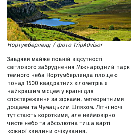
Нортумберленд / фото TripAdvisor
Завдяки майже повній відсутності
світлового забруднення Міжнародний парк
темного неба Нортумберленда площею
понад 1500 квадратних кілометрів є
найкращим місцем у країні для
спостереження за зірками, метеоритними
дощами та Чумацьким Шляхом. Літні ночі
тут стають короткими, але неймовірно
чисте небо та абсолютна тиша варті
кожної хвилини очікування.