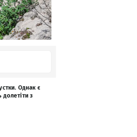
стки. Однак є
ь долетіти з