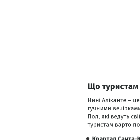
Що туристам 
Нині Аліканте – ц
гучними вечірками
Пол, які ведуть св
туристам варто по
Квартал Санта-