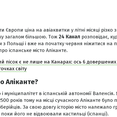
и Європи ціна на авіаквитки у літні місяці різко 
ку загалом більшою. Тож
24 Канал
розповідає, ку
м з Польщі і вже на початку червня ніжитися на 
ро іспанське місто Аліканте.
й пісок є не лише на Канарах: ось 6 довершених
точках світу
о Аліканте?
о і муніципалітет в іспанській автономії Валенсія.
2500 років тому на місці сучасного Аліканте було
іберійців. За свою довгу історію місто належало 
поки його не відвоювали кастильці (іспанці).