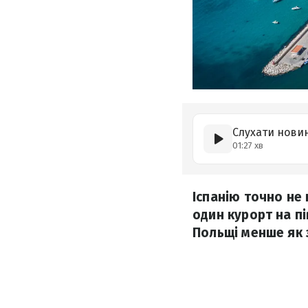
Слухати нови
01:27 хв
Іспанію точно не
один курорт на пі
Польщі менше як з