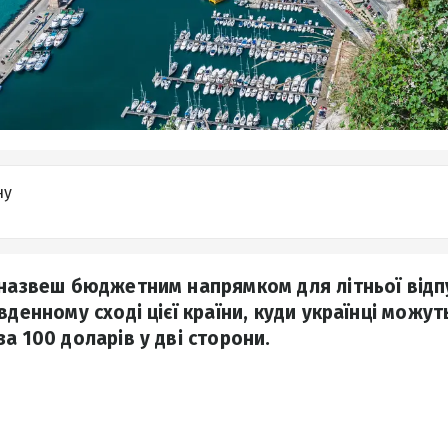
ну
 назвеш бюджетним напрямком для літньої відпу
вденному сході цієї країни, куди українці можут
а 100 доларів у дві сторони.