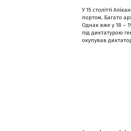
У 15 столітті Алі
портом. Багато арх
Однак вже у 18 – 1
під диктатурою ге
окупував диктато