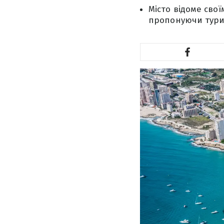
Місто відоме сво
пропонуючи турис