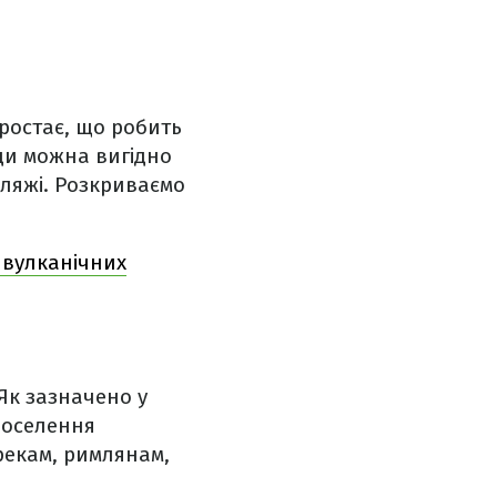
зростає, що робить
ди можна вигідно
пляжі. Розкриваємо
 вулканічних
 Як зазначено у
 поселення
грекам, римлянам,