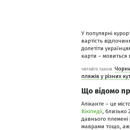
У популярні курорт
вартість відпочин
долетіти українця
карти – мовиться п
Чорни
ЧИТАЙТЕ ТАКОЖ
пляжів у різних ку
Що відомо пр
Аліканте – це міст
Вікіпедії
, близько 
давнього племені 
маврами тощо, аж 