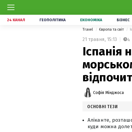
24 КАНАЛ
ГЕОПОЛІТИКА
ЕКОНОМІКА
БІЗНЕС
Travel
Європа та світ
І
21 травня,
15:13
4
Іспанія н
морсько
відпочи
Софія Мінджоса
ОСНОВНІ ТЕЗИ
Аліканте, розташо
куди можна долет