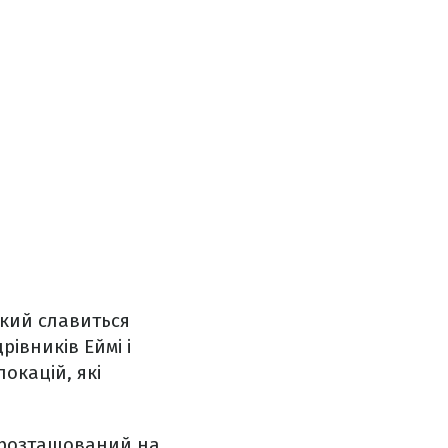
який славиться
івників Еймі і
локацій, які
 розташований на