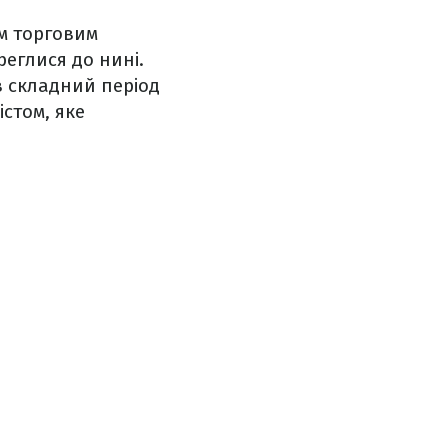
им торговим
реглися до нині.
ав складний період
істом, яке