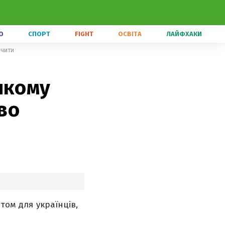
О
СПОРТ
FIGHT
ОСВІТА
ЛАЙФХАКИ
очити
 якому
во
том для українців,