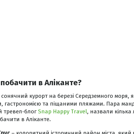
побачити в Аліканте?
е сонячний курорт на березі Середземного моря, 
, гастрономією та піщаними пляжами. Пара мандр
ій тревел-блог
Snap Happy Travel
, назвали кілька 
бачити в Аліканте.
Крус
– колоритний історичний район міста, який