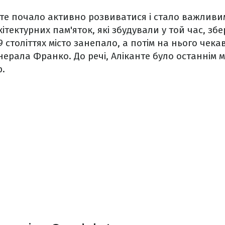
канте почало активно розвиватися і стало важлив
ітектурних пам'яток, які збудували у той час, збе
9 століттях місто занепало, а потім на нього чек
нерала Франко. До речі, Аліканте було останнім м
р.