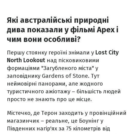
Які австралійські природні
дива показали у фільмі Apex і
чим вони особливі?
Першу стоянку героїні знімали у
Lost City
North Lookout
над пісковиковими
формаціями "Загубленого міста" у
заповіднику Gardens of Stone. Тут
неймовірні панорами, але жодного
туристичного ажіотажу – більшість людей
просто не знають про це місце.
Містечко, де Терон заходить у провінційний
магазинчик – реальне, це Боунінг у
Південних нагір'ях за 75 кілометрів від