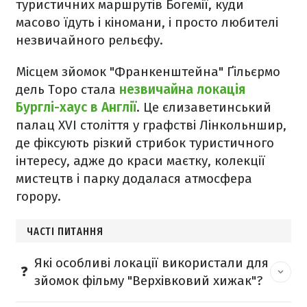
туристичних маршрутів Богемії, куди
масово їдуть і кіномани, і просто любителі
незвичайного рельєфу.
Місцем зйомок "Франкенштейна" Ґільєрмо
дель Торо стала
незвичайна локація
Бурглі-хаус в Англії
. Це єлизаветинський
палац XVI століття у графстві Лінкольншир,
де фіксують різкий стрибок туристичного
інтересу, адже до краси маєтку, колекції
мистецтв і парку додалася атмосфера
горору.
ЧАСТІ ПИТАННЯ
Які особливі локації використали для
зйомок фільму "Верхівковий хижак"?