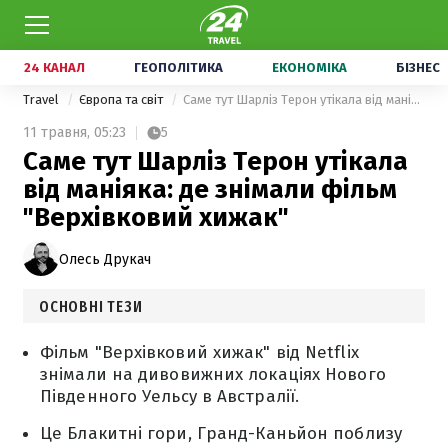
24 КАНАЛ
ГЕОПОЛІТИКА
ЕКОНОМІКА
БІЗНЕС
Travel
Європа та світ
Саме тут Шарліз Терон утікала від маніяка: де знімали фільм "Верхівковий хижак"
11 травня,
05:23
5
Саме тут Шарліз Терон утікала
від маніяка: де знімали фільм
"Верхівковий хижак"
Олесь Друкач
ОСНОВНІ ТЕЗИ
Фільм "Верхівковий хижак" від Netflix
знімали на дивовижних локаціях Нового
Південного Уельсу в Австралії.
Це Блакитні гори, Гранд-Каньйон поблизу