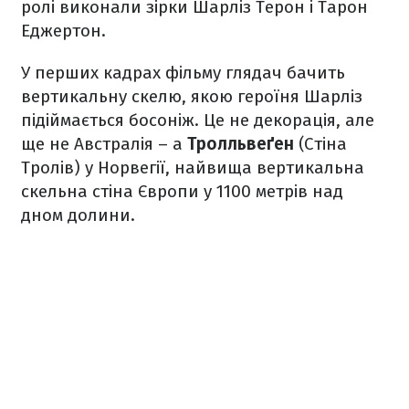
ролі виконали зірки Шарліз Терон і Тарон
Еджертон.
У перших кадрах фільму глядач бачить
вертикальну скелю, якою героїня Шарліз
підіймається босоніж. Це не декорація, але
ще не Австралія – а
Тролльвеґен
(Стіна
Тролів) у Норвегії, найвища вертикальна
скельна стіна Європи у 1100 метрів над
дном долини.