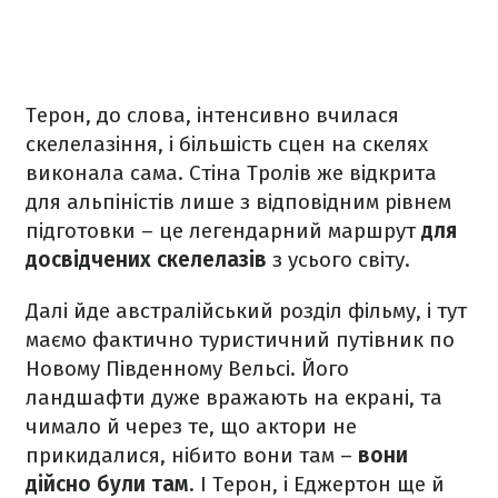
Терон, до слова, інтенсивно вчилася
скелелазіння, і більшість сцен на скелях
виконала сама. Стіна Тролів же відкрита
для альпіністів лише з відповідним рівнем
підготовки – це легендарний маршрут
для
досвідчених скелелазів
з усього світу.
Далі йде австралійський розділ фільму, і тут
маємо фактично туристичний путівник по
Новому Південному Вельсі. Його
ландшафти дуже вражають на екрані, та
чимало й через те, що актори не
прикидалися, нібито вони там –
вони
дійсно були там
. І Терон, і Еджертон ще й