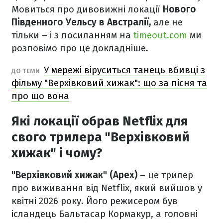
Мовиться про дивовижні локації
Нового
Південного Уельсу в Австралії,
але не
тільки – і з посиланням на
timeout.com
ми
розповімо про це докладніше.
У мережі віруситься танець вбивці з
ДО ТЕМИ
фільму "Верхівковий хижак": що за пісня та
про що вона
Які локації обрав Netflix для
свого трилера "Верхівковий
хижак" і чому?
"Верхівковий хижак" (Apex)
– це трилер
про виживання від Netflix, який вийшов у
квітні 2026 року. Його режисером був
ісландець Бальтасар Кормакур, а головні