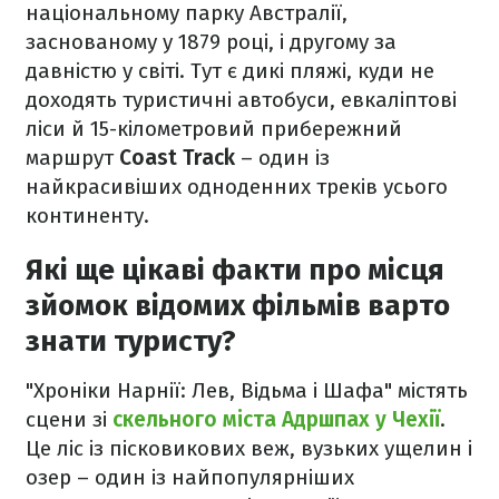
національному парку Австралії,
заснованому у 1879 році, і другому за
давністю у світі. Тут є дикі пляжі, куди не
доходять туристичні автобуси, евкаліптові
ліси й 15-кілометровий прибережний
маршрут
Coast Track
– один із
найкрасивіших одноденних треків усього
континенту.
Які ще цікаві факти про місця
зйомок відомих фільмів варто
знати туристу?
"Хроніки Нарнії: Лев, Відьма і Шафа" містять
сцени зі
скельного міста Адршпах у Чехії
.
Це ліс із пісковикових веж, вузьких ущелин і
озер – один із найпопулярніших