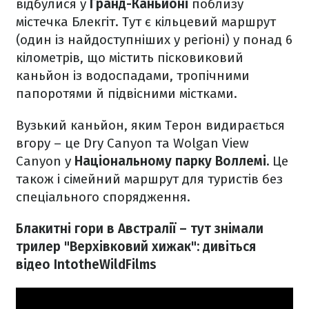
відбулися у
Гранд-Каньйоні
поблизу
містечка Блекгіт. Тут є кільцевий маршрут
(один із найдоступніших у регіоні) у понад 6
кілометрів, що містить пісковиковий
каньйон із водоспадами, тропічними
папоротями й підвісними містками.
Вузький каньйон, яким Терон видирається
вгору – це Dry Canyon та Wolgan View
Canyon у
Національному парку Воллемі.
Це
також і сімейний маршрут для туристів без
спеціального спорядження.
Блакитні гори в Австралії – тут знімали
трилер "Верхівковий хижак": дивіться
відео IntotheWildFilms