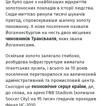
Це було одне з найбільших відкриттів
золотоносних покладів в історії людства.
Сюди миттєво ринули тисячі шукачів
пригод, спровокувавши шалену золоту
лихоманку. А нове поселення назвали
Йоганнесбургом на честь двох місцевих
чиновників Трансвааля
, яких звали
Йоганнесами.
Оскільки золото залягало глибоко,
розбудова інфраструктури вимагала
гігантських зусиль, і всього за 10 років
поселення перетворилося на величезний
адміністративний та промисловий центр.
Сьогодні це
економічне серце країни
, де,
до слова, на арені FNB Stadium (колишня
Soccer City) на 95 тисяч глядачів проходив
фінал ЧС-2010.