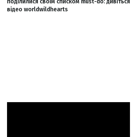
поділилися своїм списком must-do: дивіться
відео worldwildhearts