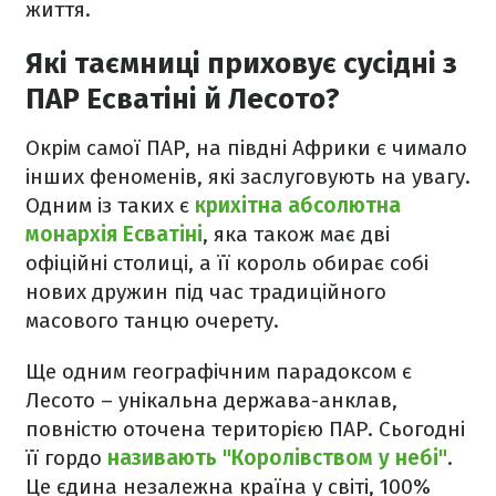
життя.
Які таємниці приховує сусідні з
ПАР Есватіні й Лесото?
Окрім самої ПАР, на півдні Африки є чимало
інших феноменів, які заслуговують на увагу.
Одним із таких є
крихітна абсолютна
монархія Есватіні
, яка також має дві
офіційні столиці, а її король обирає собі
нових дружин під час традиційного
масового танцю очерету.
Ще одним географічним парадоксом є
Лесото – унікальна держава-анклав,
повністю оточена територією ПАР. Сьогодні
її гордо
називають "Королівством у небі"
.
Це єдина незалежна країна у світі, 100%