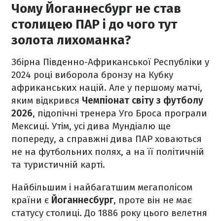
Чому Йоганнесбург не став
столицею ПАР і до чого тут
золота лихоманка?
Збірна Південно-Африканської Республіки у
2024 році виборола бронзу на Кубку
африканських націй. Але у першому матчі,
яким відкрився
Чемпіонат світу з футболу
2026
, підопічні тренера Уго Броса програли
Мексиці. Утім, усі дива Мундіалю ще
попереду, а справжні дива ПАР ховаються
не на футбольних полях, а на її політичній
та туристичній карті.
Найбільшим і найбагатшим мегаполісом
країни є
Йоганнесбург
, проте він не має
статусу столиці. До 1886 року цього велетня