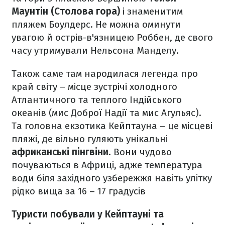
Маунтін (Столова гора)
і знаменитим
пляжем Боулдерс. Не можна оминути
увагою й острів-в'язницею Роббен, де свого
часу утримували Нельсона Манделу.
Також саме там народилася легенда про
край світу – місце зустрічі холодного
Атлантичного та теплого Індійського
океанів (мис Доброї Надії та мис Агульяс).
Та головна екзотика Кейптауна – це місцеві
пляжі, де вільно гуляють унікальні
африканські пінгвіни
. Вони чудово
почуваються в Африці, адже температура
води біля західного узбережжя навіть улітку
рідко вища за 16 – 17 градусів
Туристи побували у Кейптауні та