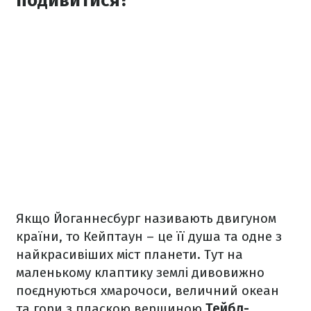
подивитися?
Якщо Йоганнесбург називають двигуном
країни, то Кейптаун – це її душа та одне з
найкрасивіших міст планети. Тут на
маленькому клаптику землі дивовижно
поєднуються хмарочоси, величний океан
та гори з пласкою вершиною
Тейбл-