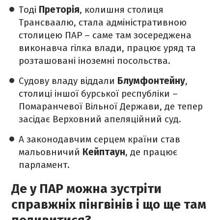
Тоді
Преторія
, колишня столиця
Трансваалю, стала адміністративною
столицею ПАР – саме там зосереджена
виконавча гілка влади, працює уряд та
розташовані іноземні посольства.
Судову владу віддали
Блумфонтейну
,
столиці іншої бурської республіки –
Помаранчевої Вільної Держави, де тепер
засідає Верховний апеляційний суд.
А законодавчим серцем країни став
мальовничий
Кейптаун
, де працює
парламент.
Де у ПАР можна зустріти
справжніх пінгвінів і що ще там