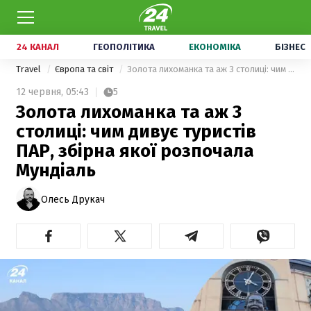
24 КАНАЛ
ГЕОПОЛІТИКА
ЕКОНОМІКА
БІЗНЕС
Travel
Європа та світ
Золота лихоманка та аж 3 столиці: чим дивує туристів ПАР, збірна якої розпочала Мундіаль
12 червня,
05:43
5
Золота лихоманка та аж 3
столиці: чим дивує туристів
ПАР, збірна якої розпочала
Мундіаль
Олесь Друкач