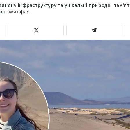
инену інфраструктуру та унікальні природні пам'ятк
рк Тіманфая.