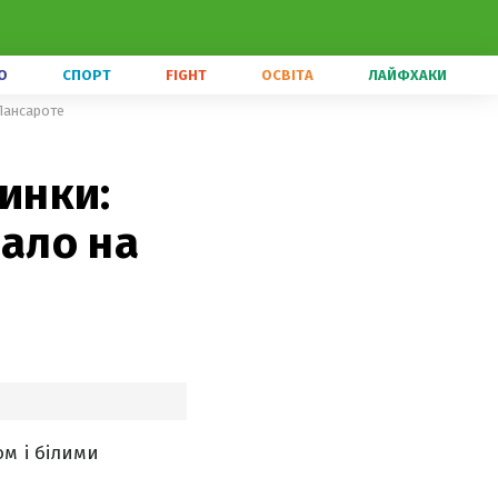
О
СПОРТ
FIGHT
ОСВІТА
ЛАЙФХАКИ
 Лансароте
динки:
вало на
м і білими