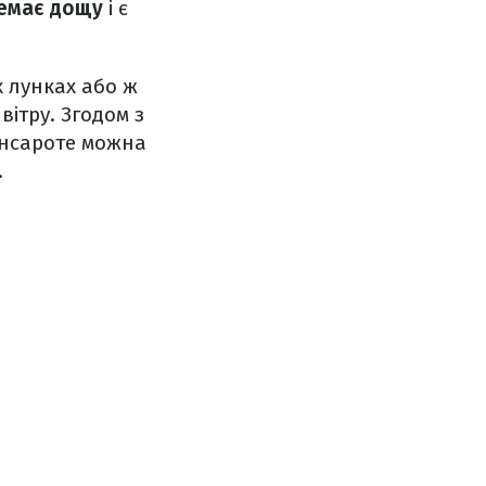
емає дощу
і є
 лунках або ж
вітру. Згодом з
Лансароте можна
.