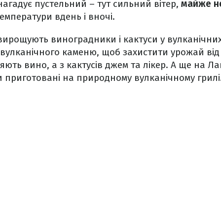
 нагадує пустельний – тут сильний вітер,
майже н
емператури вдень і вночі.
вирощують виноградники і кактуси у вулканічних
 вулканічного каменю, щоб захистити урожай від 
ють вино, а з кактусів джем та лікер. А ще на 
 приготовані на природному вулканічному грилі