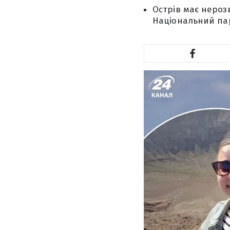
Острів має нерозв
Національний па