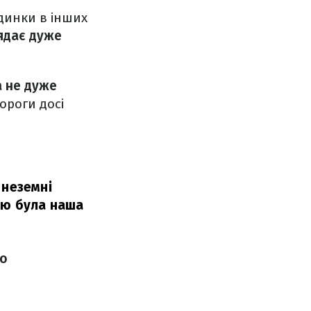
удинки в інших
ядає дуже
а не дуже
ороги досі
 неземні
ою була наша
ео