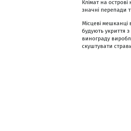
Клімат на острові
значні перепади т
Місцеві мешканці 
будують укриття з
винограду виробля
скуштувати страви