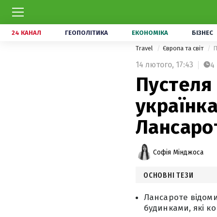
24 КАНАЛ
ГЕОПОЛІТИКА
ЕКОНОМІКА
БІЗНЕС
Travel
Європа та світ
П
14 лютого,
17:43
4
Пустеля 
українка
Лансаро
Софія Мінджоса
ОСНОВНІ ТЕЗИ
Лансароте відоми
будинками, які к