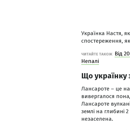
Українка Настя, я
спостереження, як
Від 2
ЧИТАЙТЕ ТАКОЖ
Непалі
Що українку 
Лансароте – це на
вивергалося понад
Лансароте вулкані
землі на глибині 2
незаселена.