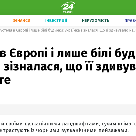
ФІНАНСИ
ІНВЕСТИЦІЇ
НЕРУХОМІСТЬ
ПРАВ
устеля в Європі і лише білі будинки: українка зізналася, що її здивувало на
в Європі і лише білі бу
 зізналася, що її здиву
те
й своїми вулканічними ландшафтами, сухим клімато
онтрастують із чорними вулканічними пейзажами.