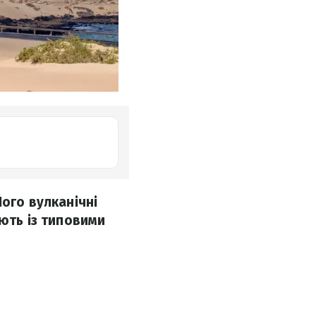
ого вулканічні
ують із типовими