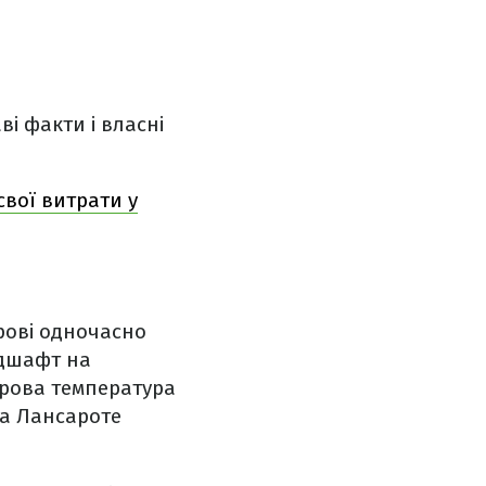
ві факти і власні
свої витрати у
трові одночасно
ндшафт на
трова температура
на Лансароте