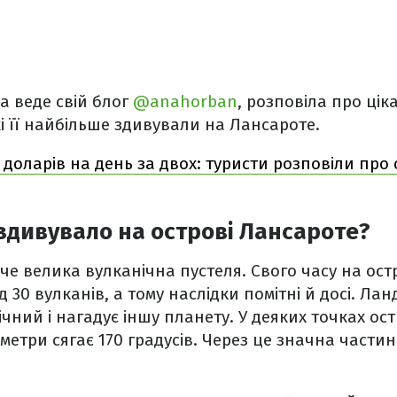
ка веде свій блог
@anahorban
, розповіла про ціка
і її найбільше здивували на Лансароте.
0 доларів на день за двох: туристи розповіли про 
здивувало на острові Лансароте?
че велика вулканічна пустеля. Свого часу на ос
 30 вулканів, а тому наслідки помітні й досі. Ла
чний і нагадує іншу планету. У деяких точках ос
 метри сягає 170 градусів. Через це значна части