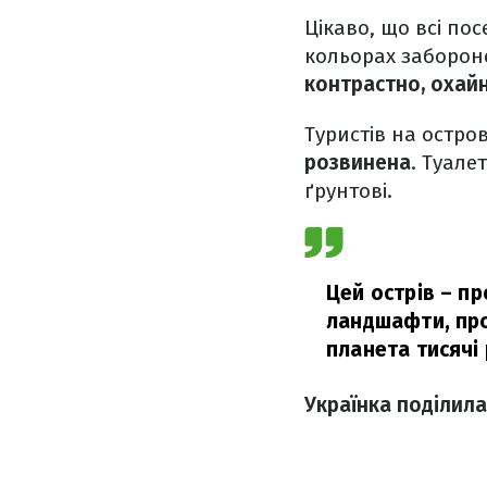
Цікаво, що всі по
кольорах забороне
контрастно, охайн
Туристів на остров
розвинена
. Туале
ґрунтові.
Цей острів – п
ландшафти, про
планета тисячі
Українка поділила