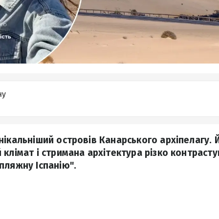
ну
нікальніший островів Канарського архіпелагу. Й
 клімат і стримана архітектура різко контраст
пляжну Іспанію".