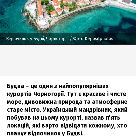
Відпочинок у Будві, Чорногорія
/ Фото Depositphotos
Будва – це один з найпопулярніших
курортів Чорногорії. Тут є красиве і чисте
море, дивовижна природа та атмосферне
старе місто. Український мандрівник, який
побував на цьому курорті, назвав п'ять
локацій, які варто відвідати кожному, хто
планує відпочинок у Будві.