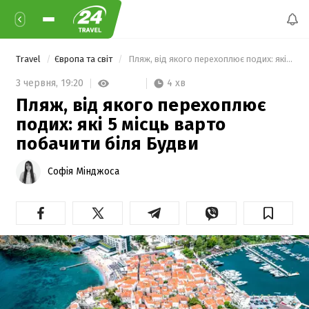
Travel
Європа та світ
 Пляж, від якого перехоплює подих: які 5 місць варто побачити біля Будви 
4 хв
3 червня,
19:20
Пляж, від якого перехоплює
подих: які 5 місць варто
побачити біля Будви
Софія Мінджоса