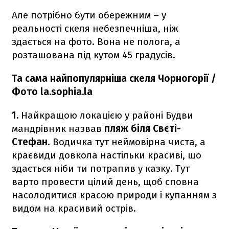
Але потрібно бути обережним – у
реальності скеля небезпечніша, ніж
здається на фото. Вона не полога, а
розташована під кутом 45 градусів.
Та сама найпопулярніша скеля Чорногорії /
Фото la.sophia.la
1.
Найкращою локацією у районі Будви
мандрівник назвав
пляж біля Свєті-
Стефан
. Водичка тут неймовірна чиста, а
краєвиди довкола настільки красиві, що
здається ніби ти потрапив у казку. Тут
варто провести цілий день, щоб сповна
насолодитися красою природи і купанням з
видом на красивий острів.