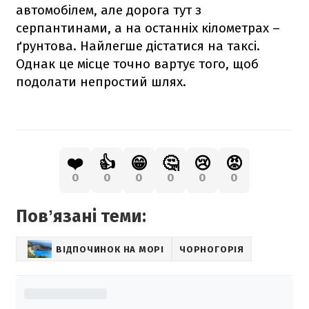
автомобілем, але дорога тут з
серпантинами, а на останніх кілометрах –
ґрунтова. Найлегше дістатися на таксі.
Однак це місце точно вартує того, щоб
подолати непростий шлях.
❤️
👍
😁
🤔
😢
😡
0
0
0
0
0
0
Повʼязані теми:
ВІДПОЧИНОК НА МОРІ
ЧОРНОГОРІЯ