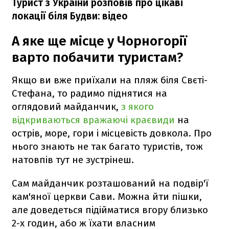
Турист з України розповів про цікаві
локації біля Будви: відео
А яке ще місце у Чорногорії
варто побачити туристам?
Якщо ви вже приїхали на пляж біля Свєті-
Стефана, то радимо піднятися на
оглядовий майданчик,
з якого
відкриваються вражаючі краєвиди
на
острів, море, гори і місцевість довкола. Про
нього знають не так багато туристів, тож
натовпів тут не зустрінеш.
Сам майданчик розташований на подвір'ї
кам'яної церкви Сави. Можна йти пішки,
але доведеться підійматися вгору близько
2-х годин, або ж їхати власним