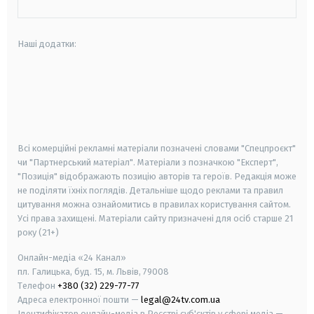
Наші додатки:
android
apple
smart tv
samsung smart tv
Всі комерційні рекламні матеріали позначені словами "Спецпроєкт"
чи "Партнерський матеріал". Матеріали з позначкою "Експерт",
"Позиція" відображають позицію авторів та героїв. Редакція може
не поділяти їхніх поглядів. Детальніше щодо реклами та правил
цитування можна ознайомитись в правилах користування сайтом.
Усі права захищені.
Матеріали сайту призначені для осіб старше
21
року (21+)
Онлайн-медіа «24 Канал»
пл. Галицька, буд. 15, м. Львів, 79008
Телефон
+380 (32) 229-77-77
Адреса електронної пошти —
legal@24tv.com.ua
Ідентифікатор онлайн-медіа в Реєстрі суб'єктів у сфері медіа —