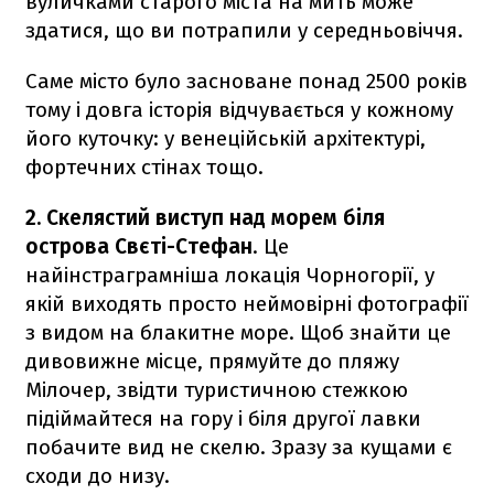
вуличками старого міста на мить може
здатися, що ви потрапили у середньовіччя.
Саме місто було засноване понад 2500 років
тому і довга історія відчувається у кожному
його куточку: у венеційській архітектурі,
фортечних стінах тощо.
2. Скелястий виступ над морем біля
острова Свєті-Стефан
. Це
найінстраграмніша локація Чорногорії, у
якій виходять просто неймовірні фотографії
з видом на блакитне море. Щоб знайти це
дивовижне місце, прямуйте до пляжу
Мілочер, звідти туристичною стежкою
підіймайтеся на гору і біля другої лавки
побачите вид не скелю. Зразу за кущами є
сходи до низу.