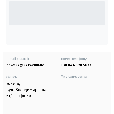
E-mail редакції
Номер телефону:
news24@24tv.com.ua
+38 044 390 5077
Ми тут:
Ми в соцмережах:
м.Київ
,
вул. Володимирська
офіс
61/11,
50