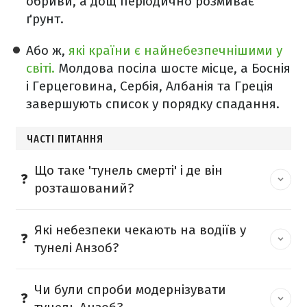
обриви, а дощ періодично розмиває
ґрунт.
Або ж,
які країни є найнебезпечнішими у
світі.
Молдова посіла шосте місце, а Боснія
і Герцеговина, Сербія, Албанія та Греція
завершують список у порядку спадання.
ЧАСТІ ПИТАННЯ
Що таке 'тунель смерті' і де він
розташований?
Які небезпеки чекають на водіїв у
тунелі Анзоб?
Чи були спроби модернізувати