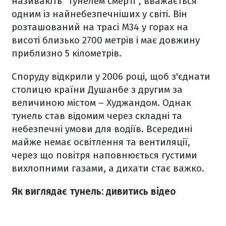
називають "тунелем смерті", вважається
одним із найнебезпечніших у світі. Він
розташований на трасі М34 у горах на
висоті близько 2700 метрів і має довжину
приблизно 5 кілометрів.
Споруду відкрили у 2006 році, щоб з'єднати
столицю країни Душанбе з другим за
величиною містом – Худжандом. Однак
тунель став відомим через складні та
небезпечні умови для водіїв. Всередині
майже немає освітлення та вентиляції,
через що повітря наповнюється густими
вихлопними газами, а дихати стає важко.
Як виглядає тунель: дивитись відео