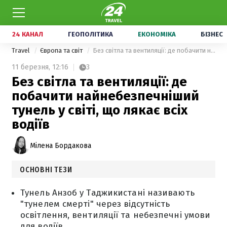
24 КАНАЛ
ГЕОПОЛІТИКА
ЕКОНОМІКА
БІЗНЕС
Travel
Європа та світ
Без світла та вентиляції: де побачити найнебезпечніший тунель у світі, що лякає всіх водіїв
11 березня,
12:16
3
Без світла та вентиляції: де
побачити найнебезпечніший
тунель у світі, що лякає всіх
водіїв
Мілена Бордакова
ОСНОВНІ ТЕЗИ
Тунель Анзоб у Таджикистані називають
"тунелем смерті" через відсутність
освітлення, вентиляції та небезпечні умови
для водіїв.