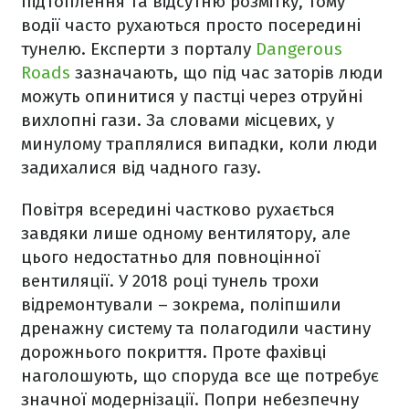
підтоплення та відсутню розмітку, тому
водії часто рухаються просто посередині
тунелю. Експерти з порталу
Dangerous
Roads
зазначають, що під час заторів люди
можуть опинитися у пастці через отруйні
вихлопні гази. За словами місцевих, у
минулому траплялися випадки, коли люди
задихалися від чадного газу.
Повітря всередині частково рухається
завдяки лише одному вентилятору, але
цього недостатньо для повноцінної
вентиляції. У 2018 році тунель трохи
відремонтували – зокрема, поліпшили
дренажну систему та полагодили частину
дорожнього покриття. Проте фахівці
наголошують, що споруда все ще потребує
значної модернізації. Попри небезпечну